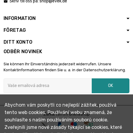
Skriv till oss på:
shop@evek.de

INFORMATION
FÖRETAG
DITT KONTO
ODBĚR NOVINEK
Sie können Ihr Einverständnis jederzeit widerrufen. Unsere
Kontaktinformationen finden Sie u. a. in der Datenschutzerklärung.
OK
Abychom vám poskytli co nejlepší zážitek, používá
tento web cookies. Používání webu znamená, že
Zahlarten im Onlineshop
souhlasíte s naším používáním souborů cookie.
Zveřejnili jsme nové zásady týkající se cookies, které