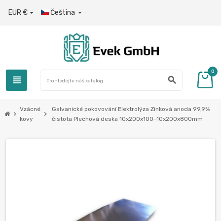
EUR €
Čeština

0
view_headline
search
Vzácné
Galvanické pokovování Elektrolýza Zinková anoda 99,9%
chevron_right
chevron_right
kovy
čistota Plechová deska 10x200x100-10x200x800mm