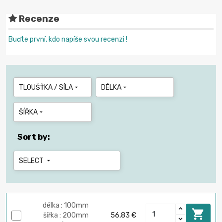
Recenze
Buďte první, kdo napíše svou recenzi !
TLOUŠŤKA / SÍLA
DÉLKA


ŠÍŘKA

Sort by:
SELECT

délka : 100mm

šířka : 200mm
56,83 €