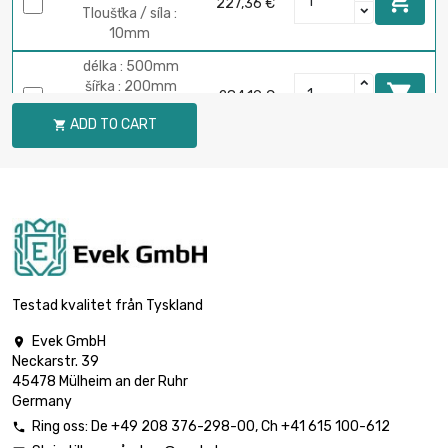

227,36 €
Tloušťka / síla :
10mm
délka : 500mm
šířka : 200mm

284,19 €
Tloušťka / síla :
ADD TO CART

10mm
délka : 600mm
šířka : 200mm

341,04 €
Tloušťka / síla :
10mm
délka : 700mm
šířka : 200mm

397,87 €
Tloušťka / síla :
Testad kvalitet från Tyskland
10mm
Evek GmbH

délka : 800mm
Neckarstr. 39
šířka : 200mm

454,71 €
45478 Mülheim an der Ruhr
Tloušťka / síla :
Germany
10mm
Ring oss:
De
+49 208 376-298-00
, Ch
+41 615 100-612
