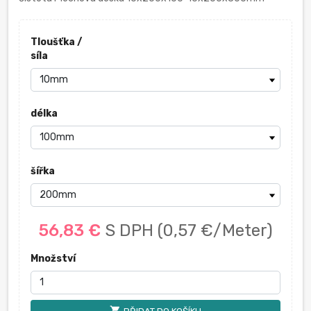
Tloušťka /
síla
délka
šířka
56,83 €
S DPH
(0,57 €/Meter)
Množství
shopping_cart