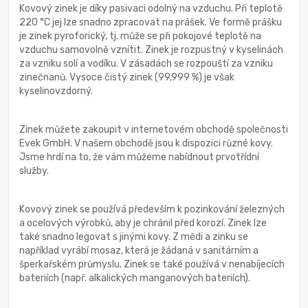
Kovový zinek je díky pasivaci odolný na vzduchu. Při teplotě
220 °C jej lze snadno zpracovat na prášek. Ve formě prášku
je zinek pyroforický, tj. může se při pokojové teplotě na
vzduchu samovolně vznítit. Zinek je rozpustný v kyselinách
za vzniku solí a vodíku. V zásadách se rozpouští za vzniku
zinečnanů. Vysoce čistý zinek (99,999 %) je však
kyselinovzdorný.
Zinek můžete zakoupit v internetovém obchodě společnosti
Evek GmbH. V našem obchodě jsou k dispozici různé kovy.
Jsme hrdí na to, že vám můžeme nabídnout prvotřídní
služby.
Kovový zinek se používá především k pozinkování železných
a ocelových výrobků, aby je chránil před korozí. Zinek lze
také snadno legovat s jinými kovy. Z mědi a zinku se
například vyrábí mosaz, která je žádaná v sanitárním a
šperkařském průmyslu. Zinek se také používá v nenabíjecích
bateriích (např. alkalických manganových bateriích).