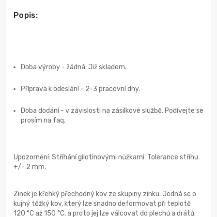
Popis:
Doba výroby - žádná. Již skladem.
Příprava k odeslání - 2-3 pracovní dny.
Doba dodání - v závislosti na zásilkové službě. Podívejte se
prosím na faq.
Upozornění: Stříhání gilotinovými nůžkami. Tolerance střihu
+/- 2 mm.
Zinek je křehký přechodný kov ze skupiny zinku. Jedná se o
kujný těžký kov, který lze snadno deformovat při teplotě
120 °C až 150 °C, a proto jej lze válcovat do plechů a drátů.