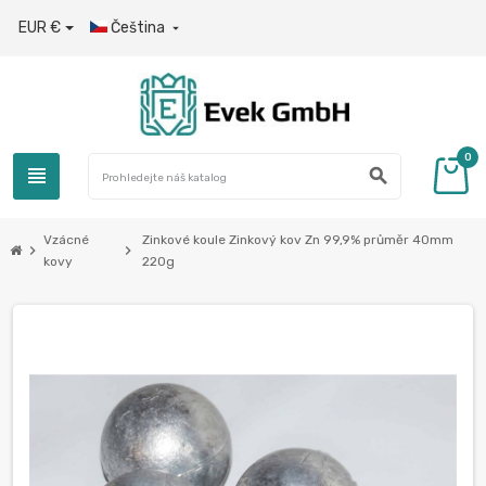
EUR €
Čeština

0
view_headline
search
Vzácné
Zinkové koule Zinkový kov Zn 99,9% průměr 40mm
chevron_right
chevron_right
kovy
220g