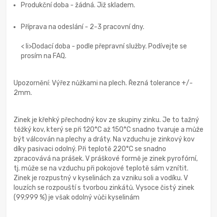
Produkční doba - žádná. Již skladem.
Příprava na odeslání - 2-3 pracovní dny.
< li>Dodací doba - podle přepravní služby. Podívejte se
prosím na FAQ.
Upozornění: Výřez nůžkami na plech. Řezná tolerance +/-
2mm.
Zinek je křehký přechodný kov ze skupiny zinku. Je to tažný
těžký kov, který se při 120°C až 150°C snadno tvaruje a může
být válcován na plechy a dráty. Na vzduchu je zinkový kov
díky pasivaci odolný. Při teplotě 220°C se snadno
zpracovává na prášek. V práškové formě je zinek pyrofórní,
tj. může se na vzduchu při pokojové teplotě sám vznítit.
Zinek je rozpustný v kyselinách za vzniku soli a vodíku. V
louzích se rozpouští s tvorbou zinkátů. Vysoce čistý zinek
(99,999 %) je však odolný vůči kyselinám