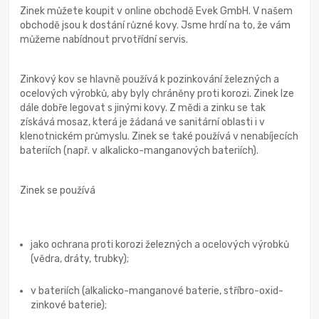
Zinek můžete koupit v online obchodě Evek GmbH. V našem
obchodě jsou k dostání různé kovy. Jsme hrdí na to, že vám
můžeme nabídnout prvotřídní servis.
Zinkový kov se hlavně používá k pozinkování železných a
ocelových výrobků, aby byly chráněny proti korozi. Zinek lze
dále dobře legovat s jinými kovy. Z mědi a zinku se tak
získává mosaz, která je žádaná ve sanitární oblasti i v
klenotnickém průmyslu. Zinek se také používá v nenabíjecích
bateriích (např. v alkalicko-manganových bateriích).
Zinek se používá
jako ochrana proti korozi železných a ocelových výrobků
(vědra, dráty, trubky);
v bateriích (alkalicko-manganové baterie, stříbro-oxid-
zinkové baterie);