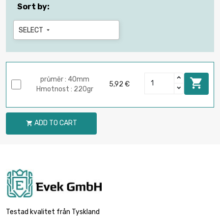
Sort by:
SELECT

průměr : 40mm

5,92 €
Hmotnost : 220gr
ADD TO CART

Testad kvalitet från Tyskland