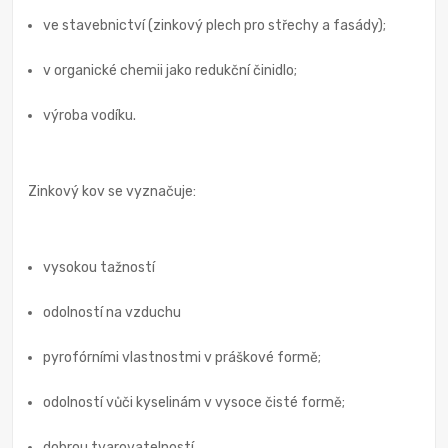
ve stavebnictví (zinkový plech pro střechy a fasády);
v organické chemii jako redukční činidlo;
výroba vodíku.
Zinkový kov se vyznačuje:
vysokou tažností
odolností na vzduchu
pyrofórními vlastnostmi v práškové formě;
odolností vůči kyselinám v vysoce čisté formě;
dobrou tvarovatelností.