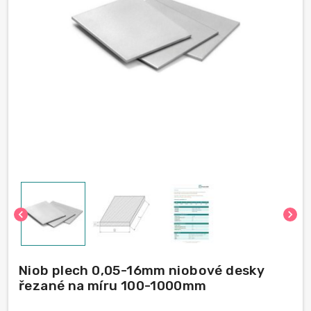
chevron_left
chevron_right
Niob plech 0,05-16mm niobové desky
řezané na míru 100-1000mm