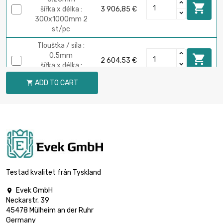

šířka x délka :
3 906,85 €
300x1000mm 2
st/pc
Tloušťka / síla :
0.5mm

2 604,53 €
šířka x délka :
200x1000mm
ADD TO CART

Tloušťka / síla :
0.5mm

3 906,85 €
šířka x délka :
300x1000mm
Tloušťka / síla :
0.8mm

1 875,26 €
šířka x délka :
300x300mm
Testad kvalitet från Tyskland
Tloušťka / síla :
Evek GmbH

1mm

2 344,13 €
Neckarstr. 39
šířka x délka :
45478 Mülheim an der Ruhr
300x300mm
Germany