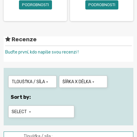
PODROBNOSTI
PODROBNOSTI
Recenze
Buďte první, kdo napíše svou recenzi !
TLOUŠŤKA / SÍLA
ŠÍŘKA X DÉLKA


Sort by:
SELECT

Tloušťka / síla :