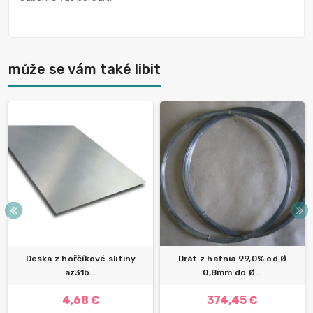
může se vám také libit
Deska z hořčíkové slitiny
Drát z hafnia 99,0% od Ø
az31b...
0,8mm do Ø...
4,68 €
374,45 €