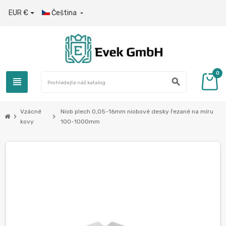
EUR €
Čeština

0
view_headline
search
Vzácné
Niob plech 0,05-16mm niobové desky řezané na míru
chevron_right
chevron_right
kovy
100-1000mm