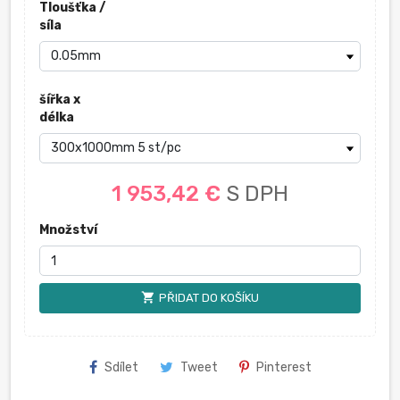
Tloušťka /
síla
šířka x
délka
1 953,42 €
S DPH
Množství
shopping_cart
PŘIDAT DO KOŠÍKU
Sdílet
Tweet
Pinterest