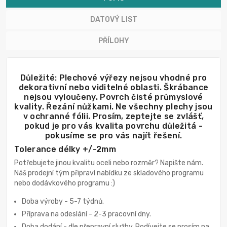
DATOVÝ LIST
PŘÍLOHY
Důležité: Plechové výřezy nejsou vhodné pro
dekorativní nebo viditelné oblasti. Škrábance
nejsou vyloučeny. Povrch čisté průmyslové
kvality. Řezání nůžkami. Ne všechny plechy jsou
v ochranné fólii. Prosím, zeptejte se zvlášť,
pokud je pro vás kvalita povrchu důležitá -
pokusíme se pro vás najít řešení.
Tolerance délky +/-2mm
Potřebujete jinou kvalitu oceli nebo rozměr? Napište nám.
Náš prodejní tým připraví nabídku ze skladového programu
nebo dodávkového programu :)
Doba výroby - 5-7 týdnů.
Příprava na odeslání - 2-3 pracovní dny.
Doba dodání - dle přepravní služby. Podívejte se prosím na