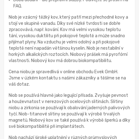
FAQ.
Niob je vzácný těžký kov, který patří mezi přechodné kovy a
stojí ve skupině vanadu. Díky své nízké tvrdosti se dobře
zpracovává, např. kování. Kov má velmi vysokou teplotu
tání, vysokou duktilitu při pokojové teplotě a může snadno
přijímat plyny. Na vzduchu je velmi odolný a při pokojové
teplotě není napadán většinou kyselin. Niob je nestabilní v
horkých alkalických roztocích. Niobový prášek má pyrofórní
vlastnosti. Niobový kov má dobrou biokompatibilitu.
Cena niobu je spravedlivá v online obchodu Evek GmbH.
Jsme v úzkém kontaktu s našimi zákazníky a těšíme se na
váš dotaz.
Niob se používá hlavně jako legující přísada. Zvyšuje pevnost
a houževnatost v nerezových ocelových slitinách. Slitiny
niobu a zirkonia se používají k obalování jaderných palivových
tyčí. Niob-titanové slitiny se používají k výrobě trvalých
magnetů. Niobový kov se také používá k výrobě šperků a díky
své biokompatibilitě při implantátech.
Niob nachází široké uplatnění v různých průmyslových