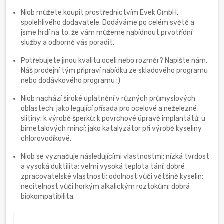
Niob můžete koupit prostřednictvím Evek GmbH,
spolehlivého dodavatele. Dodáváme po celém světě a
jsme hrdí na to, že vám můžeme nabídnout prvotřídní
služby a odborně vás poradit.
Potřebujete jinou kvalitu oceli nebo rozměr? Napište nám.
Náš prodejní tým připraví nabídku ze skladového programu
nebo dodávkového programu :)
Niob nachází široké uplatnění v různých průmyslových
oblastech: jako legující přísada pro ocelové a neželezné
slitiny; k výrobě šperků; k povrchové úpravě implantátů; u
bimetalových mincí; jako katalyzátor při výrobě kyseliny
chlorovodíkové.
Niob se vyznačuje následujícími vlastnostmi: nízká tvrdost
a vysoká duktilita; velmi vysoká teplota tání; dobré
zpracovatelské vlastnosti; odolnost vůči většině kyselin;
necitelnost vůči horkým alkalickým roztokům; dobrá
biokompatibilita.