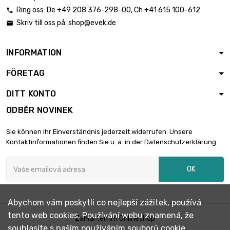
Tloušťka / síla :
Ring oss:
De
+49 208 376-298-00
, Ch
+41 615 100-612

1.2mm

Skriv till oss på:
shop@evek.de
2 812,89 €

šířka x délka :
300x300mm
INFORMATION
Tloušťka / síla :
1.6mm

3 750,52 €
FÖRETAG
šířka x délka :
300x300mm
DITT KONTO
Tloušťka / síla :
ODBĚR NOVINEK
2mm

2 083,62 €
šířka x délka :
Sie können Ihr Einverständnis jederzeit widerrufen. Unsere
200x200mm
Kontaktinformationen finden Sie u. a. in der Datenschutzerklärung.
Tloušťka / síla :
3mm

3 125,43 €
OK
šířka x délka :
200x200mm
Tloušťka / síla :
Abychom vám poskytli co nejlepší zážitek, používá
3.2mm

3 333,79 €
tento web cookies. Používání webu znamená, že
Zahlarten im Onlineshop
šířka x délka :
souhlasíte s naším používáním souborů cookie.
200x200mm