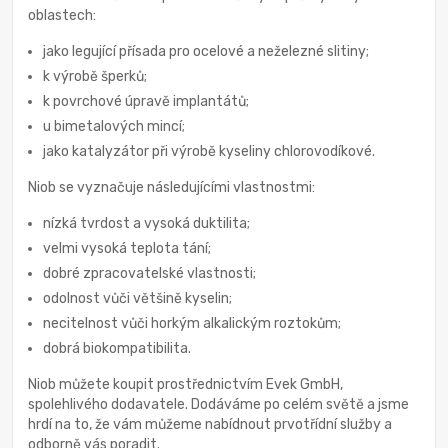
oblastech:
jako legující přísada pro ocelové a neželezné slitiny;
k výrobě šperků;
k povrchové úpravě implantátů;
u bimetalových mincí;
jako katalyzátor při výrobě kyseliny chlorovodíkové.
Niob se vyznačuje následujícími vlastnostmi:
nízká tvrdost a vysoká duktilita;
velmi vysoká teplota tání;
dobré zpracovatelské vlastnosti;
odolnost vůči většině kyselin;
necitelnost vůči horkým alkalickým roztokům;
dobrá biokompatibilita.
Niob můžete koupit prostřednictvím Evek GmbH,
spolehlivého dodavatele. Dodáváme po celém světě a jsme
hrdí na to, že vám můžeme nabídnout prvotřídní služby a
odborně vás poradit.