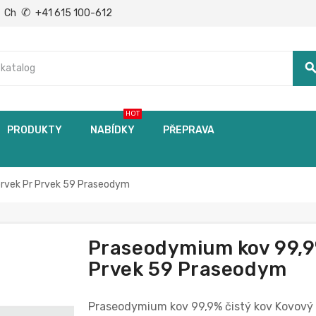
✆
Ch
+41 615 100-612
searc
HOT
PRODUKTY
NABÍDKY
PŘEPRAVA
prvek Pr Prvek 59 Praseodym
Praseodymium kov 99,9%
Prvek 59 Praseodym
Praseodymium kov 99,9% čistý kov Kovový 