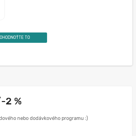
OHODNOŤTE TO
/-2 %
kladového nebo dodávkového programu :)