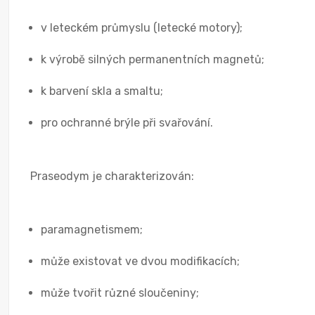
v leteckém průmyslu (letecké motory);
k výrobě silných permanentních magnetů;
k barvení skla a smaltu;
pro ochranné brýle při svařování.
Praseodym je charakterizován:
paramagnetismem;
může existovat ve dvou modifikacích;
může tvořit různé sloučeniny;