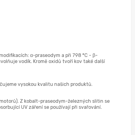
odifikacích: α-praseodym a při 798 °C - β-
lňuje vodík. Kromě oxidů tvoří kov také další
čujeme vysokou kvalitu našich produktů.
 motorů). Z kobalt-praseodym-železných slitin se
rbující UV záření se používají při svařování.