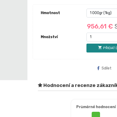
Hmotnost
956,61 €
Množství
shopping_cart
PŘIDAT 
Sdílet
Hodnocení a recenze zákazní
Průměrné hodnocení