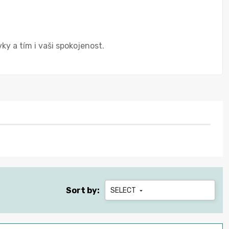
y a tím i vaši spokojenost.
Sort by:
SELECT
