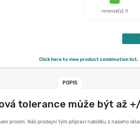
recenze(y): 0
Click here to view product combination list.
POPIS
ová tolerance může být až +
 nám prosím. Náš prodejní tým připraví nabídku z našeho s