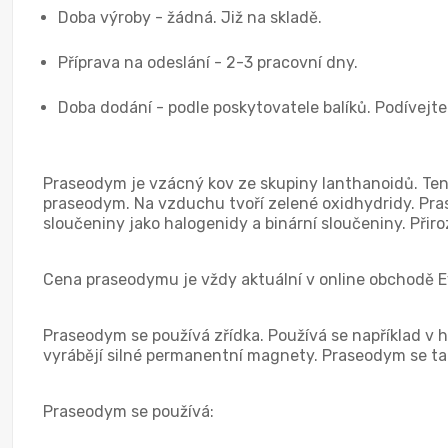
Doba výroby - žádná. Již na skladě.
Příprava na odeslání - 2-3 pracovní dny.
Doba dodání - podle poskytovatele balíků. Podívejte
Praseodym je vzácný kov ze skupiny lanthanoidů. Ten
praseodym. Na vzduchu tvoří zelené oxidhydridy. Pra
sloučeniny jako halogenidy a binární sloučeniny. Přir
Cena praseodymu je vždy aktuální v online obchodě E
Praseodym se používá zřídka. Používá se například v h
vyrábějí silné permanentní magnety. Praseodym se také
Praseodym se používá: