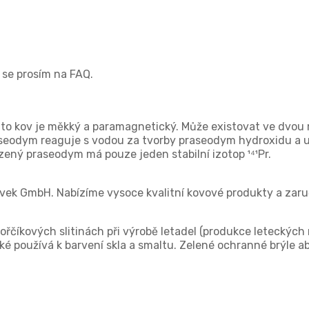
 se prosím na FAQ.
to kov je měkký a paramagnetický. Může existovat ve dvou m
seodym reaguje s vodou za tvorby praseodym hydroxidu a uvo
ozený praseodym má pouze jeden stabilní izotop ¹⁴¹Pr.
vek GmbH. Nabízíme vysoce kvalitní kovové produkty a zaru
ořčíkových slitinách při výrobě letadel (produkce leteckých
 používá k barvení skla a smaltu. Zelené ochranné brýle abso