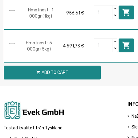
Hmotnost : 1

956,61 €
000gr (1kg)
Hmotnost : 5

4 591,73 €
000gr (5kg)
ADD TO CART

INF
Na
Sl
Testad kvalitet från Tyskland
No