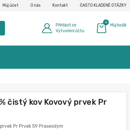
Můj účet
O nás
Kontakt
ČASTO KLADENÉ OTÁZKY
0
Přihlásit se
Můj košík
h
Vytvoření účtu
0,00 €
 čistý kov Kovový prvek Pr
prvek Pr Prvek 59 Praseodym