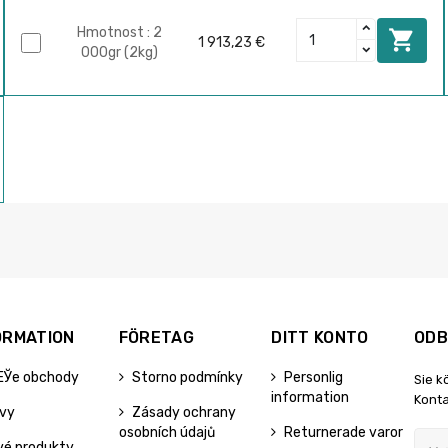
Hmotnost : 2

1 913,23 €
000gr (2kg)
ORMATION
FÖRETAG
DITT KONTO
ODB
ЕЎe obchody
Storno podmínky
Personlig
Sie k
information
Konta
evy
Zásady ochrany
osobních údajů
Returnerade varor
vé produkty