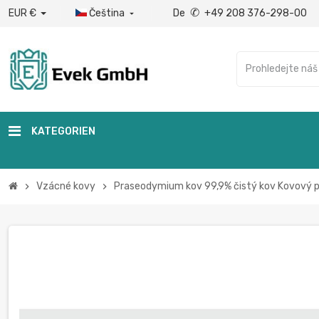
✆
EUR €
Čeština
De
+49 208 376-298-00

KATEGORIEN
Vzácné kovy
Praseodymium kov 99,9% čistý kov Kovový 
chevron_right
chevron_right