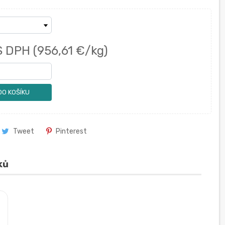
S DPH
(956,61 €/kg)
DO KOŠÍKU
Tweet
Pinterest
ků