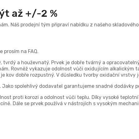
ýt až +/-2 %
 nám. Náš prodejní tým připraví nabídku z našeho skladovéh
se prosím na FAQ.
tvrdý a houževnatý. Prvek je dobře tvárný a opracovatelný.
nám. Rovněž vykazuje odolnost vůči oxidujícím alkalickým t
) je kov dobře rozpustný. V důsledku tvorby oxidační vrstvy
 Jako spolehlivý dodavatel garantujeme snadné dodávky p
ost proti korozi a odolnost vůči teplu. Díky vysoké teplotní
cíně. Dále se prvek používá v nástrojích s vysokým mechani