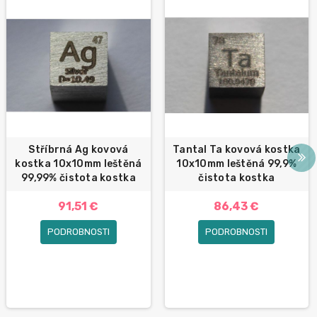
Stříbrná Ag kovová
Tantal Ta kovová kostka
kostka 10x10mm leštěná
10x10mm leštěná 99,9%
99,99% čistota kostka
čistota kostka
91,51 €
86,43 €
PODROBNOSTI
PODROBNOSTI