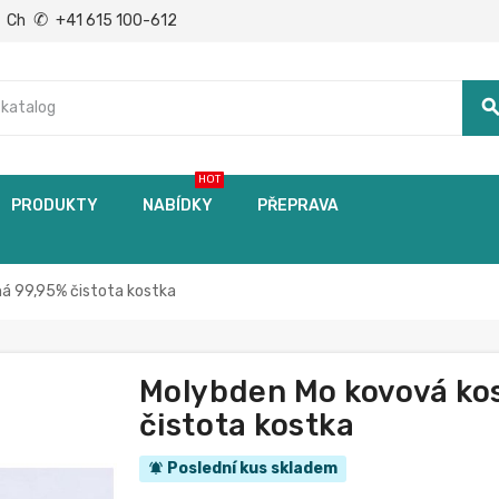
✆
Ch
+41 615 100-612
searc
HOT
PRODUKTY
NABÍDKY
PŘEPRAVA
á 99,95% čistota kostka
Molybden Mo kovová ko
čistota kostka
Poslední kus skladem
notifications_active