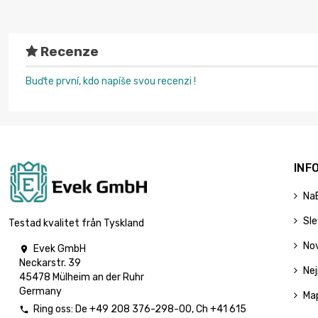
Recenze
Buďte první, kdo napíše svou recenzi !
INF
Na
Sl
Testad kvalitet från Tyskland
No
Evek GmbH

Neckarstr. 39
Nej
45478 Mülheim an der Ruhr
Germany
Ma
Ring oss:
De
+49 208 376-298-00
, Ch
+41 615
