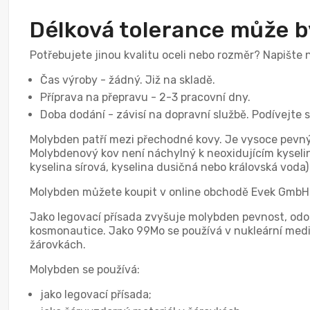
Délková tolerance může b
Potřebujete jinou kvalitu oceli nebo rozměr? Napište
Čas výroby - žádný. Již na skladě.
Příprava na přepravu - 2-3 pracovní dny.
Doba dodání - závisí na dopravní službě. Podívejte 
Molybden patří mezi přechodné kovy. Je vysoce pevný, 
Molybdenový kov není náchylný k neoxidujícím kyseli
kyselina sírová, kyselina dusičná nebo královská voda
Molybden můžete koupit v online obchodě Evek GmbH.
Jako legovací přísada zvyšuje molybden pevnost, odoln
kosmonautice. Jako 99Mo se používá v nukleární medi
žárovkách.
Molybden se používá:
jako legovací přísada;