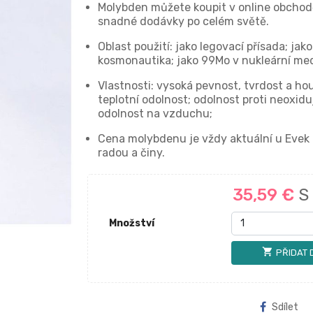
Molybden můžete koupit v online obchod
snadné dodávky po celém světě.
Oblast použití: jako legovací přísada; jak
kosmonautika; jako 99Mo v nukleární med
Vlastnosti: vysoká pevnost, tvrdost a ho
teplotní odolnost; odolnost proti neoxid
odolnost na vzduchu;
Cena molybdenu je vždy aktuální u Evek
radou a činy.
35,59 €
S
Množství
shopping_cart
PŘIDAT 
Sdílet