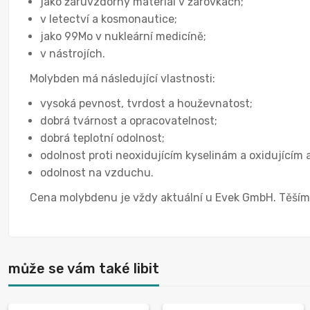
jako žáruvzdorný materiál v žárovkách;
v letectví a kosmonautice;
jako 99Mo v nukleární medicíně;
v nástrojích.
Molybden má následující vlastnosti:
vysoká pevnost, tvrdost a houževnatost;
dobrá tvárnost a opracovatelnost;
dobrá teplotní odolnost;
odolnost proti neoxidujícím kyselinám a oxidujícím
odolnost na vzduchu.
Cena molybdenu je vždy aktuální u Evek GmbH. Těšíme
může se vám také libit