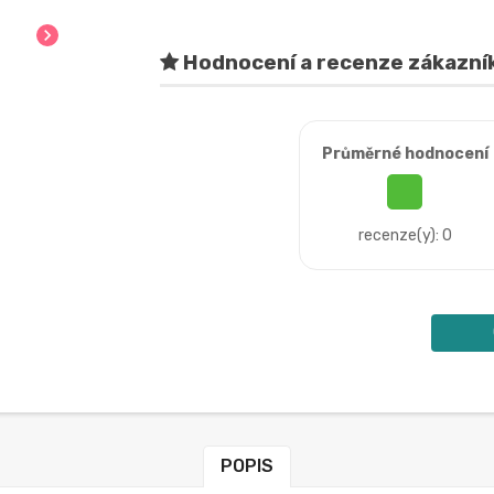
chevron_right
Hodnocení a recenze zákazní
Průměrné hodnocení
recenze(y): 0
POPIS