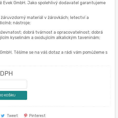
ě Evek GmbH. Jako spolehlivý dodavatel garantujeme
o žáruvzdorný materiál v žárovkách; letectví a
icíně; nástroje;
uževnatost; dobrá tvárnost a opracovatelnost; dobrá
ujícím kyselinám a oxidujícím alkalickým taveninám;
 GmbH. Těšíme se na váš dotaz a rádi vám pomůžeme s
 DPH
DO KOŠÍKU
Tweet
Pinterest