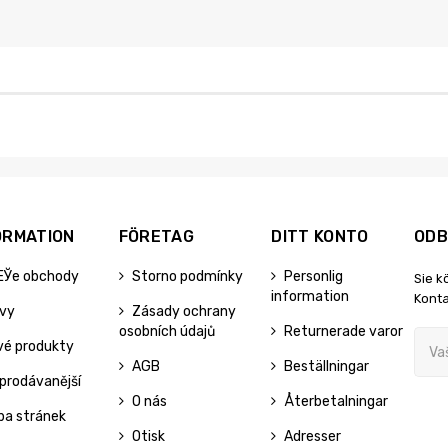
ORMATION
FÖRETAG
DITT KONTO
ODB
ЕЎe obchody
Storno podmínky
Personlig
Sie k
information
Konta
evy
Zásady ochrany
osobních údajů
Returnerade varor
vé produkty
AGB
Beställningar
prodávanější
O nás
Återbetalningar
pa stránek
Otisk
Adresser