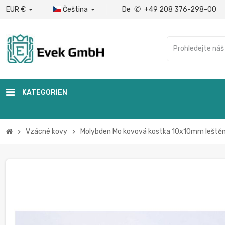
✆
EUR €
Čeština
De
+49 208 376-298-00

KATEGORIEN
Vzácné kovy
Molybden Mo kovová kostka 10x10mm leštěn
chevron_right
chevron_right