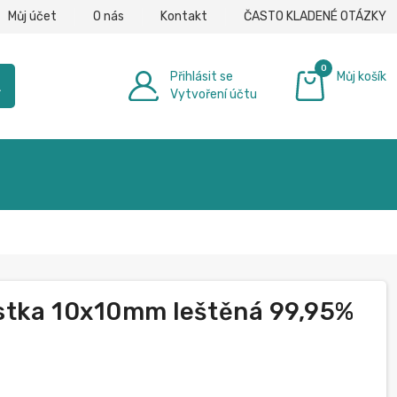
Můj účet
O nás
Kontakt
ČASTO KLADENÉ OTÁZKY
0
Přihlásit se
Můj košík
h
Vytvoření účtu
0,00 €
stka 10x10mm leštěná 99,95%