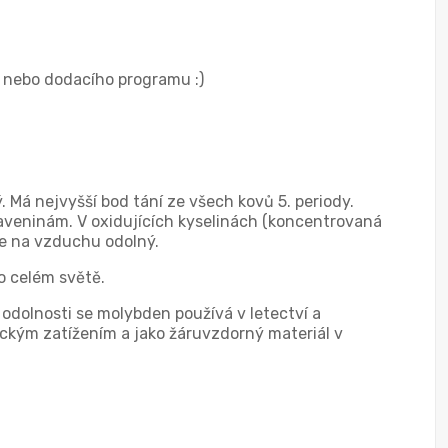
o nebo dodacího programu :)
 Má nejvyšší bod tání ze všech kovů 5. periody.
aveninám. V oxidujících kyselinách (koncentrovaná
 je na vzduchu odolný.
o celém světě.
 odolnosti se molybden používá v letectví a
ckým zatížením a jako žáruvzdorný materiál v