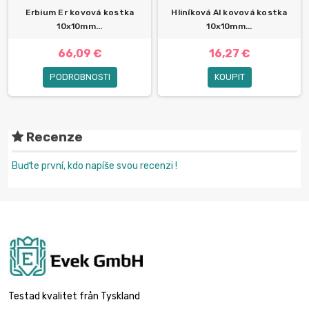
Erbium Er kovová kostka
Hliníková Al kovová kostka
10x10mm...
10x10mm...
66,09 €
16,27 €
PODROBNOSTI
KOUPIT
Recenze
Buďte první, kdo napíše svou recenzi !
Testad kvalitet från Tyskland