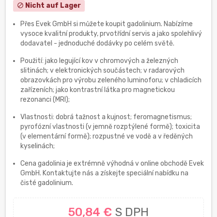
Nicht auf Lager
block
Přes Evek GmbH si můžete koupit gadolinium. Nabízíme
vysoce kvalitní produkty, prvotřídní servis a jako spolehlivý
dodavatel - jednoduché dodávky po celém světě.
Použití: jako legující kov v chromových a železných
slitinách; v elektronických součástech; v radarových
obrazovkách pro výrobu zeleného luminoforu; v chladicích
zařízeních; jako kontrastní látka pro magnetickou
rezonanci (MRI);
Vlastnosti: dobrá tažnost a kujnost; feromagnetismus;
pyrofózní vlastnosti (v jemně rozptýlené formě); toxicita
(v elementární formě); rozpustné ve vodě a v ředěných
kyselinách;
Cena gadolinia je extrémně výhodná v online obchodě Evek
GmbH. Kontaktujte nás a získejte speciální nabídku na
čisté gadolinium.
50,84 €
S DPH