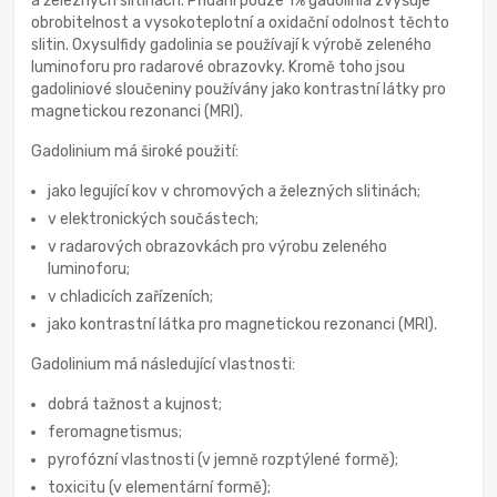
a železných slitinách. Přidání pouze 1% gadolinia zvyšuje
obrobitelnost a vysokoteplotní a oxidační odolnost těchto
slitin. Oxysulfidy gadolinia se používají k výrobě zeleného
luminoforu pro radarové obrazovky. Kromě toho jsou
gadoliniové sloučeniny používány jako kontrastní látky pro
magnetickou rezonanci (MRI).
Gadolinium má široké použití:
jako legující kov v chromových a železných slitinách;
v elektronických součástech;
v radarových obrazovkách pro výrobu zeleného
luminoforu;
v chladicích zařízeních;
jako kontrastní látka pro magnetickou rezonanci (MRI).
Gadolinium má následující vlastnosti:
dobrá tažnost a kujnost;
feromagnetismus;
pyrofózní vlastnosti (v jemně rozptýlené formě);
toxicitu (v elementární formě);