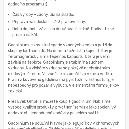
dodacího programu :)
Čas výroby - žádný. Již na skladě.
Příprava na odeslání - 2-3 pracovní dny.
Doba dodání - závisí na doručovací službě. Podívejte se
prosím na FAQ.
Gadolinium je kov z kategorie vzácných zemin a patří do
skupiny lanthanoidů. Má dobrou tažnost a kujnost. Kov je
feromagnetický a má tepelnou kapacitu, která je velmi
závislá na teplotě. Gadolinium je stabilní na suchém
vzduchu. Na vlhkém vzduchu se pokrývá nechráněným
oxidovým filmem. Ve vodě se rozpouští za vzniku vodíku.
Prach z kovového gadolinia má pyrofózní vlastnosti, tj. je
nebezpečný pro požár a výbuch. V elementární formě je kov
toxický.
Přes Evek GmbH si můžete koupit gadolinium. Nabízíme
vysoce kvalitní produkty, prvotřídní servis a jako spolehlivý
dodavatel - jednoduché dodávky po celém světě.
Gadolinium se používá hlavně jako legující kov v chromových