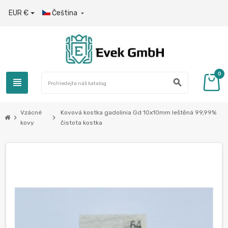
EUR €
Čeština

0
view_headline
search
Vzácné
Kovová kostka gadolinia Gd 10x10mm leštěná 99,99%
chevron_right
chevron_right
kovy
čistota kostka