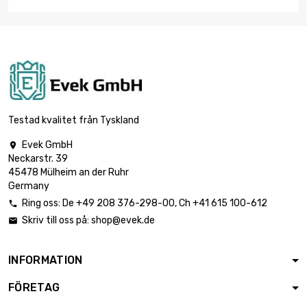
Testad kvalitet från Tyskland
Evek GmbH

Neckarstr. 39
45478 Mülheim an der Ruhr
Germany
Ring oss:
De
+49 208 376-298-00
, Ch
+41 615 100-612

Skriv till oss på:
shop@evek.de

INFORMATION
FÖRETAG