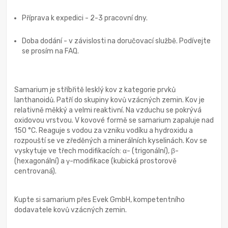
Příprava k expedici - 2-3 pracovní dny.
Doba dodání - v závislosti na doručovací službě. Podívejte
se prosím na FAQ.
Samarium je stříbřitě lesklý kov z kategorie prvků
lanthanoidů. Patří do skupiny kovů vzácných zemin. Kov je
relativně měkký a velmi reaktivní. Na vzduchu se pokrývá
oxidovou vrstvou. V kovové formě se samarium zapaluje nad
150 °C. Reaguje s vodou za vzniku vodíku a hydroxidu a
rozpouští se ve zředěných a minerálních kyselinách. Kov se
vyskytuje ve třech modifikacích: α- (trigonální), β-
(hexagonální) a γ-modifikace (kubická prostorově
centrovaná).
Kupte si samarium přes Evek GmbH, kompetentního
dodavatele kovů vzácných zemin.