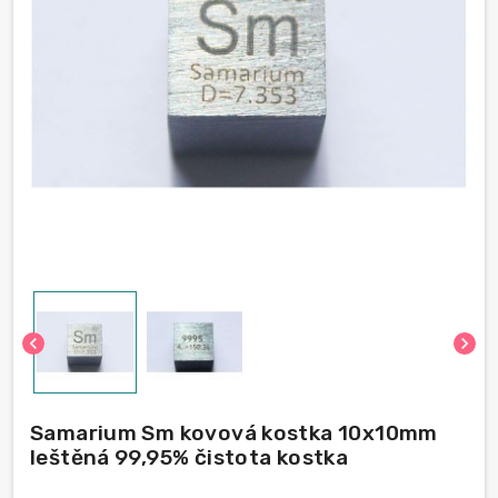
chevron_left
chevron_right
Samarium Sm kovová kostka 10x10mm
leštěná 99,95% čistota kostka