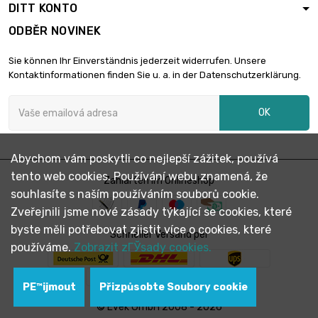
DITT KONTO
ODBĚR NOVINEK
Sie können Ihr Einverständnis jederzeit widerrufen. Unsere
Kontaktinformationen finden Sie u. a. in der Datenschutzerklärung.
OK
Abychom vám poskytli co nejlepší zážitek, používá
tento web cookies. Používání webu znamená, že
Zahlarten im Onlineshop
souhlasíte s naším používáním souborů cookie.
Zveřejnili jsme nové zásady týkající se cookies, které
byste měli potřebovat zjistit více o cookies, které
Schneller Versand per
používáme.
Zobrazit zГЎsady cookies.
PЕ™ijmout
Přizpůsobte Soubory cookie
© Evek GmbH 2008 - 2026