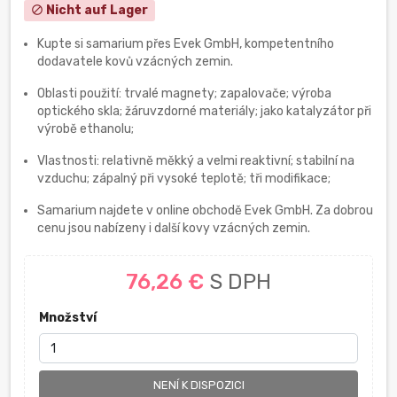
Nicht auf Lager
block
Kupte si samarium přes Evek GmbH, kompetentního
dodavatele kovů vzácných zemin.
Oblasti použití: trvalé magnety; zapalovače; výroba
optického skla; žáruvzdorné materiály; jako katalyzátor při
výrobě ethanolu;
Vlastnosti: relativně měkký a velmi reaktivní; stabilní na
vzduchu; zápalný při vysoké teplotě; tři modifikace;
Samarium najdete v online obchodě Evek GmbH. Za dobrou
cenu jsou nabízeny i další kovy vzácných zemin.
76,26 €
S DPH
Množství
NENÍ K DISPOZICI