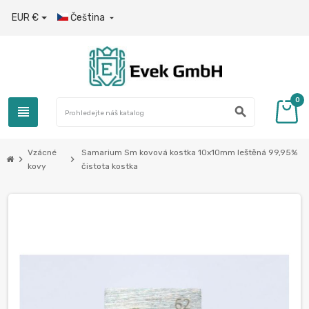
EUR €
Čeština

0
view_headline
search
Vzácné
Samarium Sm kovová kostka 10x10mm leštěná 99,95%
chevron_right
chevron_right
kovy
čistota kostka