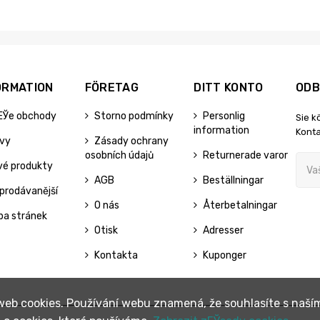
ORMATION
FÖRETAG
DITT KONTO
ODB
ЕЎe obchody
Storno podmínky
Personlig
Sie k
information
Konta
evy
Zásady ochrany
osobních údajů
Returnerade varor
vé produkty
AGB
Beställningar
prodávanější
O nás
Återbetalningar
pa stránek
Otisk
Adresser
Kontakta
Kuponger
 web cookies. Používání webu znamená, že souhlasíte s naší