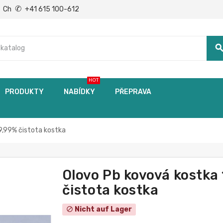
✆
Ch
+41 615 100-612
searc
HOT
PRODUKTY
NABÍDKY
PŘEPRAVA
,99% čistota kostka
Olovo Pb kovová kostk
čistota kostka
Nicht auf Lager
block