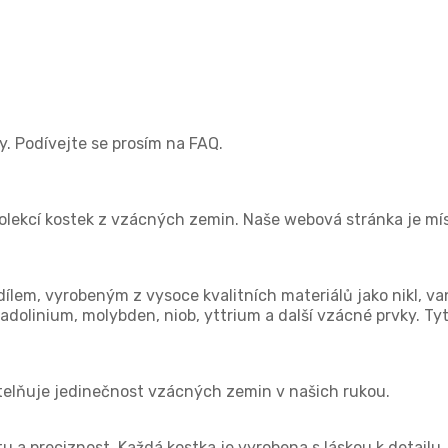
y. Podívejte se prosím na FAQ.
olekcí kostek z vzácných zemin. Naše webová stránka je míst
lem, vyrobeným z vysoce kvalitních materiálů jako nikl, vana
gadolinium, molybden, niob, yttrium a další vzácné prvky. Ty
itelňuje jedinečnost vzácných zemin v našich rukou.
 a preciznost. Každá kostka je vyrobena s láskou k detailu, 