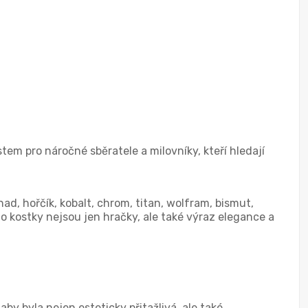
em pro náročné sběratele a milovníky, kteří hledají
d, hořčík, kobalt, chrom, titan, wolfram, bismut,
to kostky nejsou jen hračky, ale také výraz elegance a
aby byla nejen esteticky přitažlivá, ale také