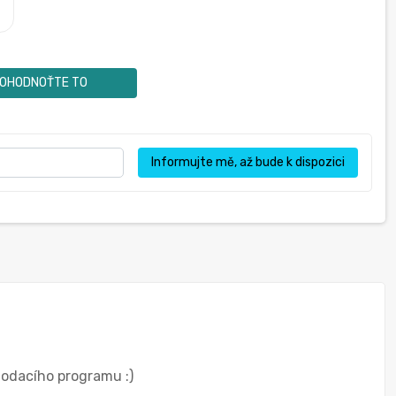
OHODNOŤTE TO
Informujte mě, až bude k dispozici
dodacího programu :)