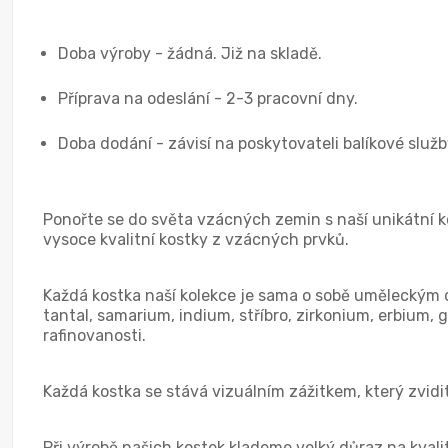
Doba výroby - žádná. Již na skladě.
Příprava na odeslání - 2-3 pracovní dny.
Doba dodání - závisí na poskytovateli balíkové služb
Ponořte se do světa vzácných zemin s naší unikátní k
vysoce kvalitní kostky z vzácných prvků.
Každá kostka naší kolekce je sama o sobě uměleckým dí
tantal, samarium, indium, stříbro, zirkonium, erbium, 
rafinovanosti.
Každá kostka se stává vizuálním zážitkem, který zvid
Při výrobě našich kostek klademe velký důraz na kvalitu