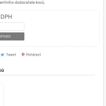
entního dodavatele kovů.
 DPH
SPOZICI
Tweet
Pinterest
ků