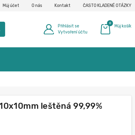
Můj účet
O nás
Kontakt
ČASTO KLADENÉ OTÁZKY
0
Přihlásit se
Můj košík
h
Vytvoření účtu
0,00 €
a 10x10mm leštěná 99,99%