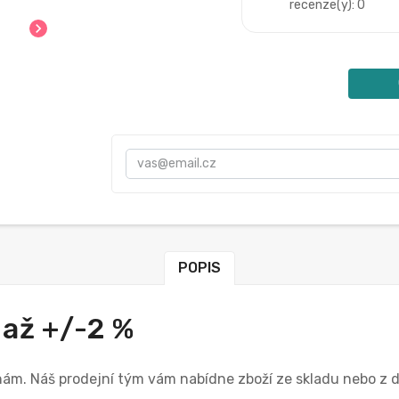
recenze(y): 0
chevron_right
POPIS
 až +/-2 %
 nám. Náš prodejní tým vám nabídne zboží ze skladu nebo z 