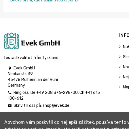
Buďte první, kdo napíše svou recenzi !
INF
Na
Sl
Testad kvalitet från Tyskland
No
Evek GmbH

Neckarstr. 39
Nej
45478 Mülheim an der Ruhr
Germany
Ma
Ring oss:
De
+49 208 376-298-00
, Ch
+41 615

100-612
Skriv till oss på:
shop@evek.de

Abychom vám poskytli co nejlepší zážitek, používá tento