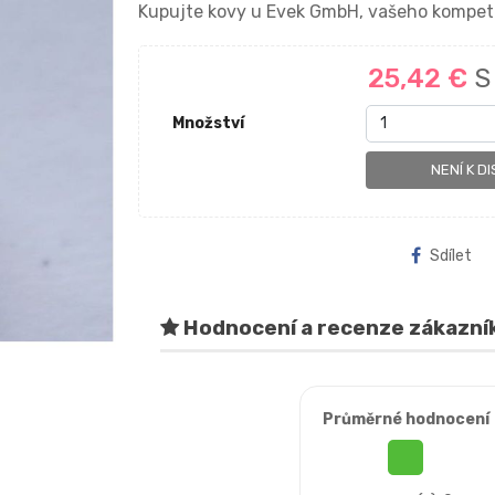
Kupujte kovy u Evek GmbH, vašeho kompet
25,42 €
S
Množství
NENÍ K DI
Sdílet
Hodnocení a recenze zákazní
Průměrné hodnocení