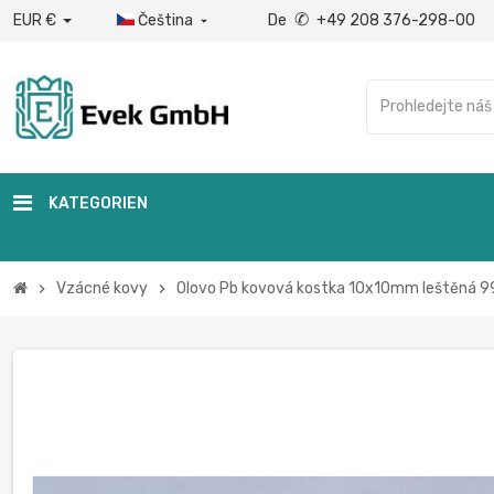
✆
EUR €
Čeština
De
+49 208 376-298-00

KATEGORIEN
Vzácné kovy
Olovo Pb kovová kostka 10x10mm leštěná 99
chevron_right
chevron_right