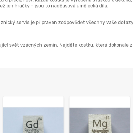
než jen hračky - jsou to nadčasová umělecká díla.
aznický servis je připraven zodpovědět všechny vaše dotazy
ící svět vzácných zemin. Najděte kostku, která dokonale za