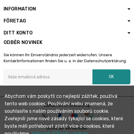
INFORMATION
FÖRETAG
DITT KONTO
ODBĚR NOVINEK
Sie können Ihr Einverständnis jederzeit widerrufen. Unsere
Kontaktinformationen finden Sie u. a. in der Datenschutzerklärung.
OK
Abychom vám poskytli co nejlepší zážitek, používá
tento web cookies. Používání webu znamená, že
Zahlarten im Onlineshop
souhlasíte s naším používáním souborů cookie.
Zveřejnili jsme nové zásady týkající se cookies, které
byste měli potřebovat zjistit více o cookies, které
Schneller Versand per
používáme.
Zobrazit zГЎsady cookies.