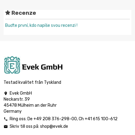
Recenze
Buďte první, kdo napíše svou recenzi !
Testad kvalitet från Tyskland
Evek GmbH

Neckarstr. 39
45478 Mülheim an der Ruhr
Germany
Ring oss:
De
+49 208 376-298-00
, Ch
+41 615 100-612

Skriv till oss på:
shop@evek.de
