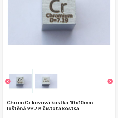
chevron_left
chevron_right
Chrom Cr kovová kostka 10x10mm
leštěná 99,7% čistota kostka