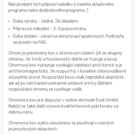
Náš prodejní tým připraví nabídku z našeho skladového
programu nebo dodávkového programu :)
Doba výroby - žádná. Již skladem.
Příprava k odeslání - 2-3 pracovní dny.
Doba dodání - závisí na doručovací společnosti. Podívejte
se prosím na FAQ.
Chrom je přechodný kov s atomovým číslem 24 ze skupiny
chromu. Je tvrdý a houževnatý, dobře se tvaruje a ková.
Chromový kov vykazuje vynikající odolnost proti korozi a je
antiferomagnetický. Je rozpustný v kyselině chlorovodíkové
a kyselině sírové. Rozpuštění kovu však neprobíhá okamžitě,
ale až po odstranění ochranné oxidové vrstvy. Během
rozpouštění chromu se uvolňuje vodík.
Chromový kov je k dispozici v online obchodě Evek GmbH.
Nabízí se také další vysoce kvalitní kovové polotovary za
dobrou cenu.
Chromový kov a jeho sloučeniny se používají v různých
průmyslových oblastech: