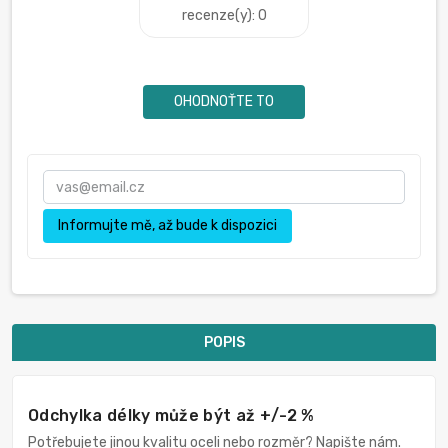
recenze(y): 0
OHODNOŤTE TO
Informujte mě, až bude k dispozici
POPIS
Odchylka délky může být až +/-2 %
Potřebujete jinou kvalitu oceli nebo rozměr? Napište nám.