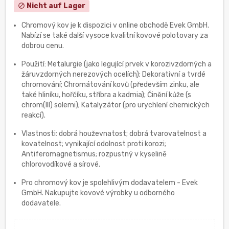
Nicht auf Lager
block
Chromový kov je k dispozici v online obchodě Evek GmbH.
Nabízí se také další vysoce kvalitní kovové polotovary za
dobrou cenu.
Použití: Metalurgie (jako legující prvek v korozivzdorných a
žáruvzdorných nerezových ocelích); Dekorativní a tvrdé
chromování; Chromátování kovů (především zinku, ale
také hliníku, hořčíku, stříbra a kadmia); Činění kůže (s
chrom(III) solemi); Katalyzátor (pro urychlení chemických
reakcí).
Vlastnosti: dobrá houževnatost; dobrá tvarovatelnost a
kovatelnost; vynikající odolnost proti korozi;
Antiferomagnetismus; rozpustný v kyselině
chlorovodíkové a sírové.
Pro chromový kov je spolehlivým dodavatelem - Evek
GmbH. Nakupujte kovové výrobky u odborného
dodavatele.