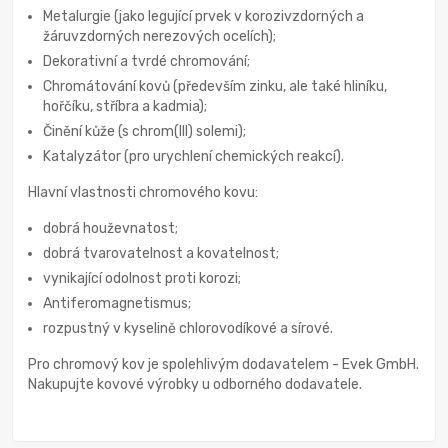
Metalurgie (jako legující prvek v korozivzdorných a
žáruvzdorných nerezových ocelích);
Dekorativní a tvrdé chromování;
Chromátování kovů (především zinku, ale také hliníku,
hořčíku, stříbra a kadmia);
Činění kůže (s chrom(III) solemi);
Katalyzátor (pro urychlení chemických reakcí).
Hlavní vlastnosti chromového kovu:
dobrá houževnatost;
dobrá tvarovatelnost a kovatelnost;
vynikající odolnost proti korozi;
Antiferomagnetismus;
rozpustný v kyselině chlorovodíkové a sírové.
Pro chromový kov je spolehlivým dodavatelem - Evek GmbH.
Nakupujte kovové výrobky u odborného dodavatele.