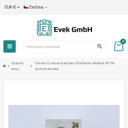
EUR €
Čeština

0
view_headline
search
Vzácné
Chrom Cr kovová kostka 10x10mm leštěná 99,7%
chevron_right
chevron_right
kovy
čistota kostka