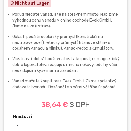
Nicht auf Lager
block
Pokud hledáte vanad, jste na správném místě. Nabízíme
výhodnou cenu vanadu v online obchodě Evek GmbH.
Jsme na vaší straně!
Oblasti použití: ocelářský průmysl (konstrukční a
nástrojové oceli); letecký průmysl (titanové slitiny s
obsahem vanadu a hliníku); vanad-redox akumulátory;
Vlastnosti: dobrá houževnatost a kujnost; nemagnetický;
dobře legovatelný; reaguje s mnoha nekovy; odolný vůči
neoxidujícím kyselinám a zásadám;
Vanad můžete koupit přes Evek GmbH. Jsme spolehlivý
dodavatel vanadu. Dosáhněte s námi většího úspěchu!
38,64 €
S DPH
Množství