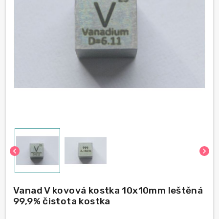
chevron_left
chevron_right
Vanad V kovová kostka 10x10mm leštěná
99,9% čistota kostka