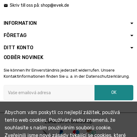
Skriv till oss på:
shop@evek.de

INFORMATION
FÖRETAG
DITT KONTO
ODBĚR NOVINEK
Sie können Ihr Einverständnis jederzeit widerrufen. Unsere
Kontaktinformationen finden Sie u. a. in der Datenschutzerklärung.
OK
Abychom vám poskytli co nejlepší zážitek, používá
tento web cookies. Používání webu znamená, že
Zahlarten im Onlineshop
souhlasíte s naším používáním souborů cookie.
Zveřejnili jsme nové zásady týkající se cookies, které