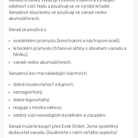
vanadu a hliníku vykazují vysokou stabilitu a vynikající
odolnost vůči teplu a používají se ve výrobě letadel.
Vanadové sloučeniny se používají ve vanad-redox
akumulátorech.
Vanad se používá v:
ocelářském průmyslu (konstrukční a nástrojové oceli);
leteckém průmyslu (titanové slitiny s obsahem vanadu a
hliníku);
vanad-redox akumulátorech.
Vanadový kov má následující vlastnosti:
dobrá houževnatost a kujnost;
nemagnetický;
dobře legovatelný;
reaguje s mnoha nekovy;
odolný vůči neoxidujícím kyselinám a zásadám.
Vanad můžete koupit přes Evek GmbH. Jsme spolehlivý
dodavatel vanadu. Dosáhněte s námi většího úspěchu!