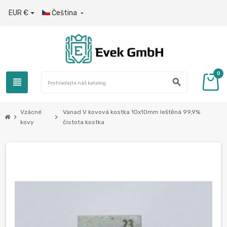
EUR €
Čeština

0
view_headline
search
Vzácné
Vanad V kovová kostka 10x10mm leštěná 99,9%
chevron_right
chevron_right
kovy
čistota kostka