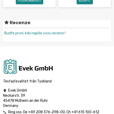
PODROBNOSTI
KOUPIT
Recenze
Buďte první, kdo napíše svou recenzi !
Testad kvalitet från Tyskland
Evek GmbH

Neckarstr. 39
45478 Mülheim an der Ruhr
Germany
Ring oss:
De
+49 208 376-298-00
, Ch
+41 615 100-612
