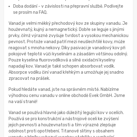
Doba dodání - v závislosti na přepravní službě. Podívejte
se prosím na FAQ.
Vanad je velmi měkký přechodový kov ze skupiny vanadu. Je
houževnatý, kujný a nemagnetický. Dobře se leguje s jinými
prvky, čímž výrazně zvyšuje tvrdost a vysokou mechanickou
pevnost. Protože vanad patří mezi neušlechtilé kovy, může
reagovat s mnoha nekovy. Díky pasivaci je vanadový kov při
pokojové teplotě vůči kyselinám a zásadám většinou odolný.
Pouze kyselina fluorovodíková a silně oxidační kyseliny
napadají kov. Vanad je také schopen absorbovat vodík.
Absorpce vodíku činí vanad křehkým a umožňuje jej snadno
zpracovat na prášek.
Pokud hledáte vanad, jste na správném místě. Nabízíme
výhodnou cenu vanadu v online obchodě Evek GmbH. Jsme
na vaší straně!
Vanad se používá hlavně jako důležitý legující kov v ocelích.
Používá se pro konstrukční a nástrojové oceli ke zvýšení
jejich pevnosti a houževnatosti a tím výrazně zlepšuje
odolnost proti opotřebení. Titanové slitiny s obsahem