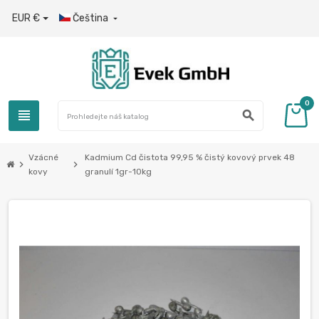
EUR €
Čeština

0
view_headline
search
Vzácné
Kadmium Cd čistota 99,95 % čistý kovový prvek 48
chevron_right
chevron_right
kovy
granulí 1gr-10kg