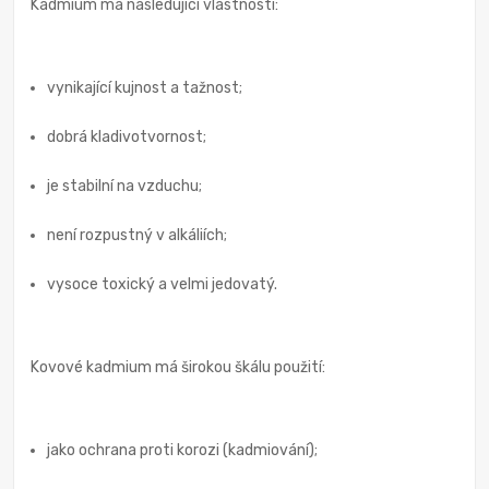
Kadmium má následující vlastnosti:
vynikající kujnost a tažnost;
dobrá kladivotvornost;
je stabilní na vzduchu;
není rozpustný v alkáliích;
vysoce toxický a velmi jedovatý.
Kovové kadmium má širokou škálu použití:
jako ochrana proti korozi (kadmiování);