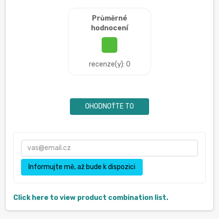
Průměrné
hodnocení
recenze(y): 0
OHODNOŤTE TO
Informujte mě, až bude k dispozici
Click here to view product combination list.