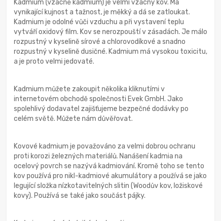
Kadmium (vzácně kadmium) je velmi vzácný kov. Má
vynikající kujnost a tažnost, je měkký a dá se zatloukat.
Kadmium je odolné vůči vzduchu a při vystavení teplu
vytváří oxidový film. Kov se nerozpouští v zásadách. Je málo
rozpustný v kyselině sírové a chlorovodíkové a snadno
rozpustný v kyselině dusičné. Kadmium má vysokou toxicitu,
a je proto velmi jedovaté.
Kadmium můžete zakoupit několika kliknutími v
internetovém obchodě společnosti Evek GmbH. Jako
spolehlivý dodavatel zajišťujeme bezpečné dodávky po
celém světě. Můžete nám důvěřovat.
Kovové kadmium je považováno za velmi dobrou ochranu
proti korozi železných materiálů. Nanášení kadmia na
ocelový povrch se nazývá kadmiování. Kromě toho se tento
kov používá pro nikl-kadmiové akumulátory a používá se jako
legující složka nízkotavitelných slitin (Woodův kov, ložiskové
kovy). Používá se také jako součást pájky.