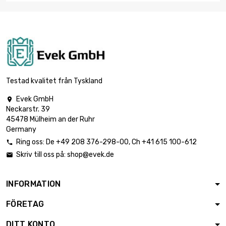
Testad kvalitet från Tyskland
Evek GmbH

Neckarstr. 39
45478 Mülheim an der Ruhr
Germany
Ring oss:
De
+49 208 376-298-00
, Ch
+41 615 100-612

Skriv till oss på:
shop@evek.de

INFORMATION
FÖRETAG
DITT KONTO