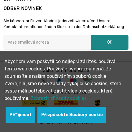
ODBĚR NOVINEK
Sie können Ihr Einverständnis jederzeit widerrufen. Unsere
Kontaktinformationen finden Sie u. a. in der Datenschutzerklärung.
OK
Abychom vám poskytli co nejlepší zážitek, používá
tento web cookies. Používání webu znamená, že
Zahlarten im Onlineshop
souhlasíte s naším používáním souborů cookie.
Zveřejnili jsme nové zásady týkající se cookies, které
byste měli potřebovat zjistit více o cookies, které
Schneller Versand per
používáme.
Zobrazit zГЎsady cookies.
PЕ™ijmout
Přizpůsobte Soubory cookie
© Evek GmbH 2008 - 2026