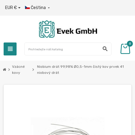
EUR €
Čeština

0
view_headline
search
Vzácné
Niobium drát 99,98% Ø0,5-1mm čistý kov prvek 41
chevron_right
chevron_right
kovy
niobový drát