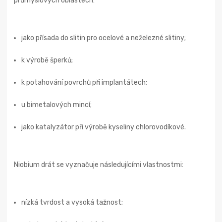
průmyslových oblastech:
jako přísada do slitin pro ocelové a neželezné slitiny;
k výrobě šperků;
k potahování povrchů při implantátech;
u bimetalových mincí;
jako katalyzátor při výrobě kyseliny chlorovodíkové.
Niobium drát se vyznačuje následujícími vlastnostmi:
nízká tvrdost a vysoká tažnost;