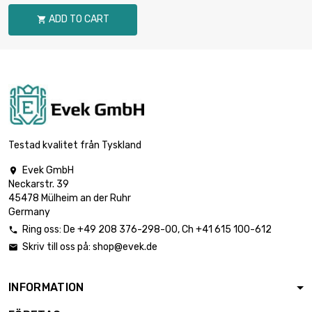
průměr : 0.5mm
ADD TO CART

délka : 1 Meter

64,40 €
průměr : 0.8mm
délka : 2 Meter

103,02 €
průměr : 0.8mm
Testad kvalitet från Tyskland
Evek GmbH

Neckarstr. 39
délka : 5 Meter

206,05 €
45478 Mülheim an der Ruhr
průměr : 0.8mm
Germany
Ring oss:
De
+49 208 376-298-00
, Ch
+41 615 100-612

Skriv till oss på:
shop@evek.de

délka : 10 Meter

360,58 €
průměr : 0.8mm
INFORMATION