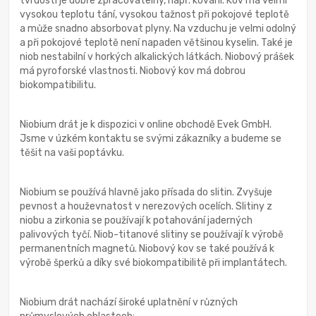
tvrdosti je dobře zpracovatelný, např. kování. Kov má velmi
vysokou teplotu tání, vysokou tažnost při pokojové teplotě
a může snadno absorbovat plyny. Na vzduchu je velmi odolný
a při pokojové teplotě není napaden většinou kyselin. Také je
niob nestabilní v horkých alkalických látkách. Niobový prášek
má pyroforské vlastnosti. Niobový kov má dobrou
biokompatibilitu.
Niobium drát je k dispozici v online obchodě Evek GmbH.
Jsme v úzkém kontaktu se svými zákazníky a budeme se
těšit na vaši poptávku.
Niobium se používá hlavně jako přísada do slitin. Zvyšuje
pevnost a houževnatost v nerezových ocelích. Slitiny z
niobu a zirkonia se používají k potahování jaderných
palivových tyčí. Niob-titanové slitiny se používají k výrobě
permanentních magnetů. Niobový kov se také používá k
výrobě šperků a díky své biokompatibilitě při implantátech.
Niobium drát nachází široké uplatnění v různých