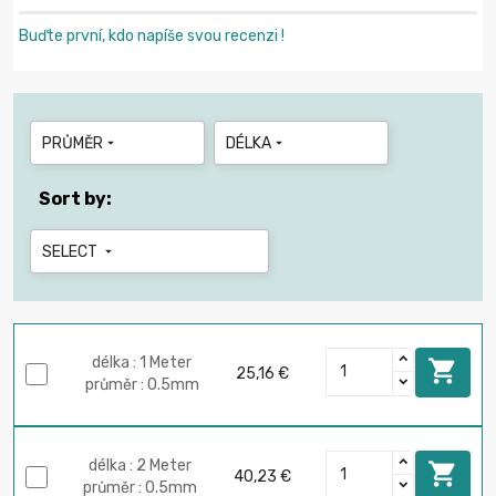
Buďte první, kdo napíše svou recenzi !
PRŮMĚR
DÉLKA


Sort by:
SELECT

délka : 1 Meter

25,16 €
průměr : 0.5mm
délka : 2 Meter

40,23 €
průměr : 0.5mm