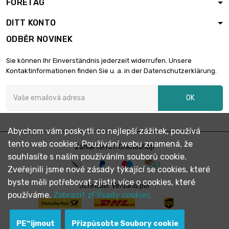
FÖRETAG
délka : 25 Meter

772,66 €
průměr : 0.8mm
DITT KONTO
ODBĚR NOVINEK
délka : 50 Meter

1 287,77 €
Sie können Ihr Einverständnis jederzeit widerrufen. Unsere
průměr : 0.8mm
Kontaktinformationen finden Sie u. a. in der Datenschutzerklärung.
OK
délka : 1 Meter

100,61 €
průměr : 1mm
Abychom vám poskytli co nejlepší zážitek, používá
tento web cookies. Používání webu znamená, že
délka : 2 Meter
Zahlarten im Onlineshop

160,97 €
souhlasíte s naším používáním souborů cookie.
průměr : 1mm
Zveřejnili jsme nové zásady týkající se cookies, které
byste měli potřebovat zjistit více o cookies, které
Schneller Versand per
délka : 5 Meter
používáme.
Zobrazit zГЎsady cookies.

321,94 €
průměr : 1mm
PЕ™ijmout
Přizpůsobte Soubory cookie