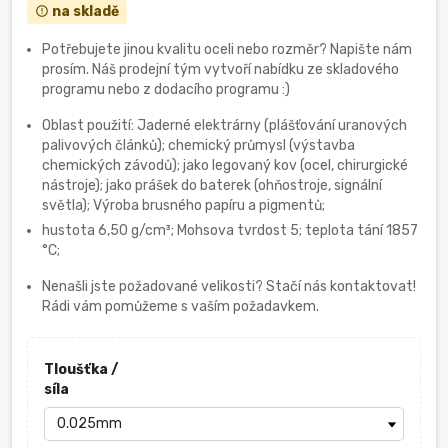
na skladě
error_outline
Potřebujete jinou kvalitu oceli nebo rozměr? Napište nám
prosím. Náš prodejní tým vytvoří nabídku ze skladového
programu nebo z dodacího programu :)
Oblast použití: Jaderné elektrárny (plášťování uranových
palivových článků); chemický průmysl (výstavba
chemických závodů); jako legovaný kov (ocel, chirurgické
nástroje); jako prášek do baterek (ohňostroje, signální
světla); Výroba brusného papíru a pigmentů;
hustota 6,50 g/cm³; Mohsova tvrdost 5; teplota tání 1857
°C;
Nenašli jste požadované velikosti? Stačí nás kontaktovat!
Rádi vám pomůžeme s vaším požadavkem.
Tloušťka /
síla