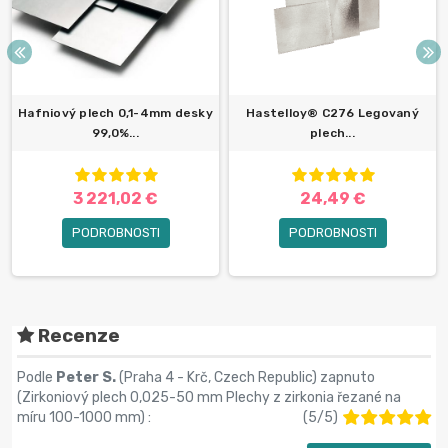
Hafniový plech 0,1-4mm desky
Hastelloy® C276 Legovaný
99,0%...
plech...
3 221,02 €
24,49 €
PODROBNOSTI
PODROBNOSTI
Recenze
Podle
Peter S.
(Praha 4 - Krč, Czech Republic) zapnuto
(
Zirkoniový plech 0,025-50 mm Plechy z zirkonia řezané na
míru 100-1000 mm
) :
(
5
/
5
)