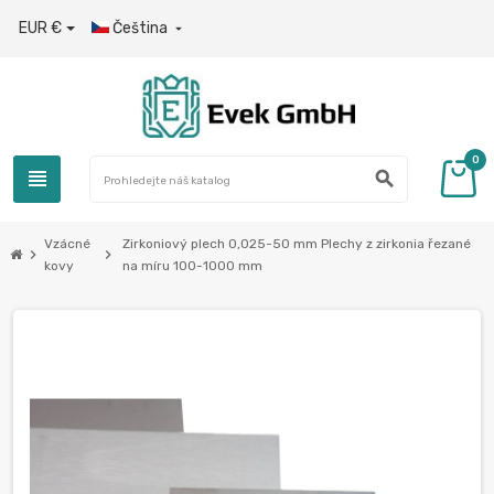
EUR €
Čeština

0
view_headline
search
Vzácné
Zirkoniový plech 0,025-50 mm Plechy z zirkonia řezané
chevron_right
chevron_right
kovy
na míru 100-1000 mm