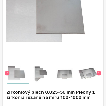
chevron_left
chevron_right
Zirkoniový plech 0,025-50 mm Plechy z
zirkonia řezané na míru 100-1000 mm