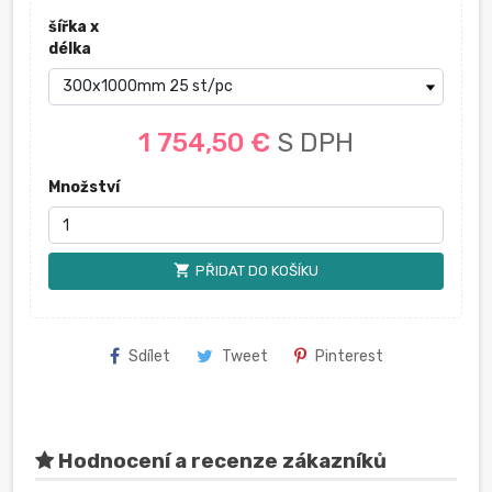
šířka x
délka
1 754,50 €
S DPH
Množství
shopping_cart
PŘIDAT DO KOŠÍKU
Sdílet
Tweet
Pinterest
Hodnocení a recenze zákazníků