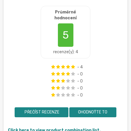
Průměrné
hodnocení
5
recenze(y): 4
- 4
- 0
- 0
- 0
- 0
PŘEČÍST RECENZE
OHODNOŤTE TO
Click here to view product combination list.