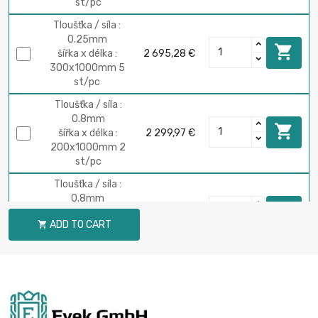
st/pc
Tloušťka / síla :
0.25mm

šířka x délka :
2 695,28 €
300х1000mm 5
st/pc
Tloušťka / síla :
0.8mm

šířka x délka :
2 299,97 €
200х1000mm 2
st/pc
Tloušťka / síla :
0.8mm

šířka x délka :
3 449,95 €
ADD TO CART

300х1000mm 2
st/pc
Tloušťka / síla :
1.2mm

šířka x délka :
2 989,91 €
200х1000mm 2