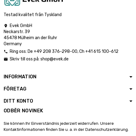
st/pc
Tloušťka / síla :
Testad kvalitet från Tyskland
1.2mm

2 242,49 €
šířka x délka :
Evek GmbH

300х1000mm
Neckarstr. 39
45478 Mülheim an der Ruhr
Tloušťka / síla :
Germany
1.6mm

1 993,35 €
šířka x délka :
Ring oss:
De
+49 208 376-298-00
, Ch
+41 615 100-612

200х1000mm
Skriv till oss på:
shop@evek.de

Tloušťka / síla :
1.6mm

INFORMATION
2 989,91 €
šířka x délka :
300х1000mm
FÖRETAG
Tloušťka / síla :
DITT KONTO
3.2mm

3 986,59 €
šířka x délka :
ODBĚR NOVINEK
200х1000mm
Sie können Ihr Einverständnis jederzeit widerrufen. Unsere
Tloušťka / síla :
Kontaktinformationen finden Sie u. a. in der Datenschutzerklärung.
3.2mm

1 815,00 €