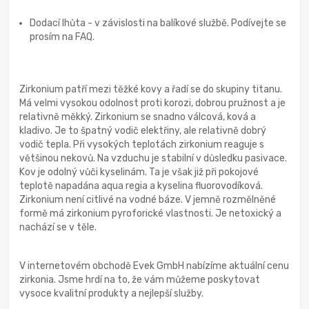
Dodací lhůta - v závislosti na balíkové službě. Podívejte se
prosím na FAQ.
Zirkonium patří mezi těžké kovy a řadí se do skupiny titanu.
Má velmi vysokou odolnost proti korozi, dobrou pružnost a je
relativně měkký. Zirkonium se snadno válcová, ková a
kladivo. Je to špatný vodič elektřiny, ale relativně dobrý
vodič tepla. Při vysokých teplotách zirkonium reaguje s
většinou nekovů. Na vzduchu je stabilní v důsledku pasivace.
Kov je odolný vůči kyselinám. Ta je však již při pokojové
teplotě napadána aqua regia a kyselina fluorovodíková.
Zirkonium není citlivé na vodné báze. V jemně rozmělněné
formě má zirkonium pyroforické vlastnosti. Je netoxický a
nachází se v těle.
V internetovém obchodě Evek GmbH nabízíme aktuální cenu
zirkonia. Jsme hrdí na to, že vám můžeme poskytovat
vysoce kvalitní produkty a nejlepší služby.