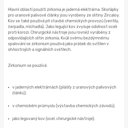
Hlavní oblastí použití zirkonia je jaderná elektrárna. Skořápky
pro uranové palivové články jsou vyrobeny ze slitiny Zircaloy.
Kov se také používá při stavbě chemických provozů (ventily,
čerpadla, míchadla). Jako legující kov zvyšuje odolnost oceli
proti korozi. Chirurgické nástroje jsou rovněž vyráběny z
odpovídajících slitin zirkonia. Kvůli svému bezdýmnému
spalování se zirkonium používá jako prášek do svítilen v
ohňostrojích a signálních světlech.
Zirkonium se používá:
v jaderných elektrárnách (plášťy z uranových palivových
článků);
v chemickém průmyslu (výstavba chemických závodů);
jako legovaný kov (ocel, chirurgické nástroje);