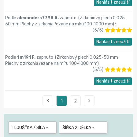
Nahlásit zneužití
Podle
alexanders7798 A.
zapnuto (
Zirkoniový plech 0,025-
50 mm Plechy z zirkonia řezané na míru 100-1000 mm
) :
(
5
/
5
)
Nahlásit zneužití
Podle
fm191 F.
zapnuto (
Zirkoniový plech 0,025-50 mm
Plechy z zirkonia řezané na míru 100-1000 mm
) :
(
5
/
5
)
Nahlásit zneužití


1
2
TLOUŠŤKA / SÍLA
ŠÍŘKA X DÉLKA

