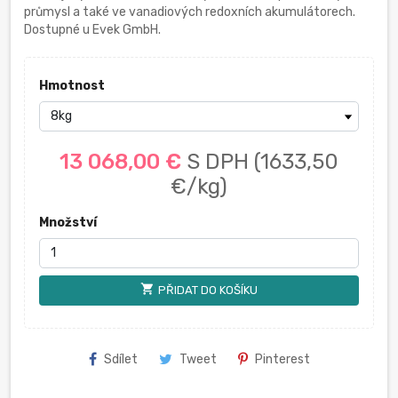
průmysl a také ve vanadiových redoxních akumulátorech.
Dostupné u Evek GmbH.
Hmotnost
13 068,00 €
S DPH
(1633,50
€/kg)
Množství
shopping_cart
PŘIDAT DO KOŠÍKU
Sdílet
Tweet
Pinterest