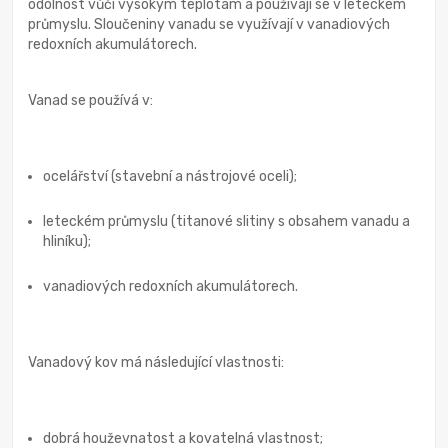
odolnost vůči vysokým teplotám a používají se v leteckém
průmyslu. Sloučeniny vanadu se využívají v vanadiových
redoxních akumulátorech.
Vanad se používá v:
ocelářství (stavební a nástrojové oceli);
leteckém průmyslu (titanové slitiny s obsahem vanadu a
hliníku);
vanadiových redoxních akumulátorech.
Vanadový kov má následující vlastnosti:
dobrá houževnatost a kovatelná vlastnost;