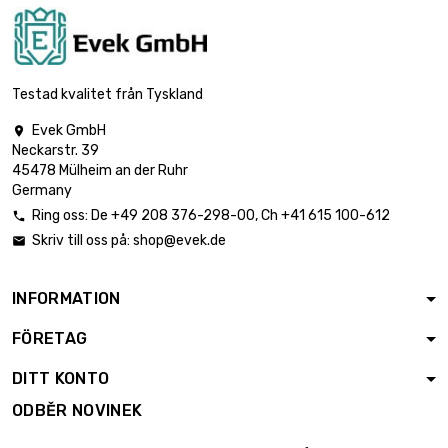
Testad kvalitet från Tyskland
Evek GmbH

Neckarstr. 39
45478 Mülheim an der Ruhr
Germany
Ring oss:
De
+49 208 376-298-00
, Ch
+41 615 100-612

Skriv till oss på:
shop@evek.de

INFORMATION
FÖRETAG
DITT KONTO
ODBĚR NOVINEK