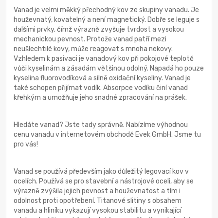
Vanad je velmi měkký přechodný kov ze skupiny vanadu. Je
houževnatý, kovatelný a není magnetický. Dobře se leguje s
dalšími prvky, čímž výrazně zvyšuje tvrdost a vysokou
mechanickou pevnost. Protože vanad patří mezi
neušlechtilé kovy, může reagovat s mnoha nekovy.
Vzhledem k pasivaci je vanadový kov při pokojové teplotě
vůči kyselinám a zásadám většinou odolný. Napadá ho pouze
kyselina fluorovodíková a silně oxidační kyseliny. Vanad je
také schopen přijímat vodík. Absorpce vodíku činí vanad
křehkým a umožňuje jeho snadné zpracování na prášek.
Hledáte vanad? Jste tady správně. Nabízíme výhodnou
cenu vanadu v internetovém obchodě Evek GmbH. Jsme tu
pro vás!
Vanad se používá především jako důležitý legovací kov v
ocelích. Používá se pro stavební a nástrojové oceli, aby se
výrazně zvýšila jejich pevnost a houževnatost a tím i
odolnost proti opotřebení. Titanové slitiny s obsahem
vanadu a hliníku vykazují vysokou stabilitu a vynikající