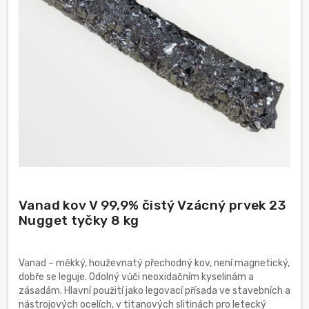
Vanad kov V 99,9% čistý Vzácný prvek 23
Nugget tyčky 8 kg
Vanad – měkký, houževnatý přechodný kov, není magnetický,
dobře se leguje. Odolný vůči neoxidačním kyselinám a
zásadám. Hlavní použití jako legovací přísada ve stavebních a
nástrojových ocelích, v titanových slitinách pro letecký