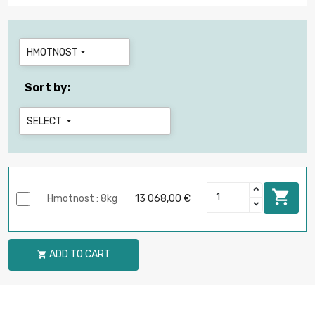
HMOTNOST

Sort by:
SELECT


Hmotnost : 8kg
13 068,00 €
ADD TO CART
