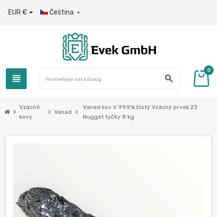
EUR €
Čeština

0
view_headline
search
Vzácné
Vanad kov V 99,9% čistý Vzácný prvek 23
chevron_right
chevron_right
chevron_right
Vanad
kovy
Nugget tyčky 8 kg