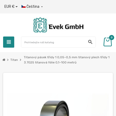
EUR €
Čeština

0
view_headline
search
Titanový pásek třídy 1 0,05–0,5 mm titanový plech třídy 1
chevron_right
chevron_right
Titan
3.7025 titanová fólie 0,1–100 metrů