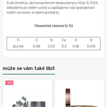
Evek GmbH je váš kompetentní dodavatel pro titan 3.7025.
Odesíláme po celém světě a zajišťujeme vaši spokojenost
naším servisem a našimi produkty.
Chemické složení
(v %)
Ti
C
N
Fe
O
H
zbytek
0.08
0.03
0.2
0.18
0.015
může se vám také libit
-5%