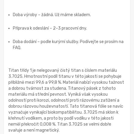
Doba výroby – žádná. Už máme skladem.
Příprava k odeslání – 2–3 pracovní dny.
Doba dodání – podle kurýrní služby. Podívejte se prosím na
FAQ.
Titan třídy 1 je nelegovaný čistý titan s číslem materiálu
3.7025. Hmotnostní podíl titanu v této jakosti se pohybuje
přibližně mezi 99,6 a 99,8 %. Materiál nabízí vysokou tažnost
a dobrou tvárnost za studena. Titanový pásek z tohoto
materiálu má střední pevnost. Vyniká však vysokou
odolností proti korozi, odolností proti rázovému zatížení a
dobrou rázovou houževnatostí. Tato titanová fólie se navíc
vyznačuje vynikající biokompatibilitou. 3.7025 má sklon k
křehnutí vodíkem, a proto by podíl vodíku v této jakosti
neměl překročit 0,008 %. Titan 3.7025 se velmi dobře
svařuje a není magnetický.