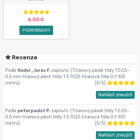
6,00 €
PODROBNOSTI
Recenze
Podle
fiodor_lores F.
zapnuto (
Titanový pásek třídy 1 0,05–
0,5 mm titanový plech třídy 1 3.7025 titanová fólie 0,1–100
metrů
) :
(
5
/
5
)
Nahlásit zneužití
Podle
peterpaulst P.
zapnuto (
Titanový pásek třídy 1 0,05–
0,5 mm titanový plech třídy 1 3.7025 titanová fólie 0,1–100
metrů
) :
(
5
/
5
)
Nahlásit zneužití