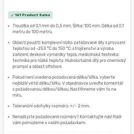
161 Product Sales
check
Tloušťka od 0,1 mm do 0,5 mm. Šířka: 100 mm. Délka od 0,1
metru do 100 metrů.
Oblasti použití: komplexní nízko zatěžované díly s provozní
teplotou od -253 °C do 150 °C; strojírenství a výroba
zařízení; deskové výměníky tepla; medicínská technika;
technika pro nízké teploty; hlubokotažné díly pro chemický
průmysl a oblast offshore.
Pokud není uvedena požadovaná délka/šířka, vyberte
nejbližší větší délku/šířku. V objednávce uveďte komentář
s požadovanou délkou/šířkou. Nastřihneme vám to na
míru.
Toleranční odchylky rozměrů: +/- 2 mm.
Nenašli jste požadované rozměry? Kontaktujte nás! Rádi
vám pomůžeme s vaším požadavkem.