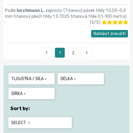
Podle
lurchmann L.
zapnuto (
Titanový pásek třídy 1 0,05–0,5
mm titanový plech třídy 1 3.7025 titanová fólie 0,1–100 metrů
)
:
(
5
/
5
)
Nahlásit zneužití


1
2
TLOUŠŤKA / SÍLA
DÉLKA


ŠÍŘKA

Sort by:
SELECT
