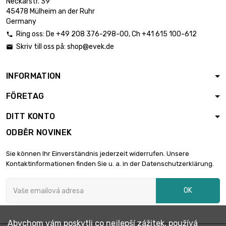
Neckarstr. 39
šířka : 20mm

435,62 €
45478 Mülheim an der Ruhr
Tloušťka / síla :
Germany
0.05mm
Ring oss:
De
+49 208 376-298-00
, Ch
+41 615 100-612

délka : 100 Meter
Skriv till oss på:
shop@evek.de

šířka : 20mm

845,02 €
Tloušťka / síla :
0.05mm
INFORMATION
délka : 0.1 Meter
FÖRETAG
šířka : 50mm

6,00 €
Tloušťka / síla :
DITT KONTO
0.05mm
ODBĚR NOVINEK
délka : 0.2 Meter
šířka : 50mm

10,10 €
Sie können Ihr Einverständnis jederzeit widerrufen. Unsere
Tloušťka / síla :
Kontaktinformationen finden Sie u. a. in der Datenschutzerklärung.
0.05mm
délka : 0.3 Meter
OK
šířka : 50mm

15,15 €
Tloušťka / síla :
0.05mm
Abychom vám poskytli co nejlepší zážitek, používá