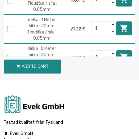
10,67 €
Tloušťka / síla :
0.05mm
délka : 1 Meter
šířka : 20mm

21,32 €
Tloušťka / síla :
0.05mm
délka : 5 Meter
šířka : 20mm

77,39 €
Tloušťka / síla :
ADD TO CART

0.05mm
délka : 10 Meter
šířka : 20mm

128,56 €
Tloušťka / síla :
0.05mm
délka : 25 Meter
šířka : 20mm

265,03 €
Tloušťka / síla :
Testad kvalitet från Tyskland
0.05mm
Evek GmbH

délka : 50 Meter