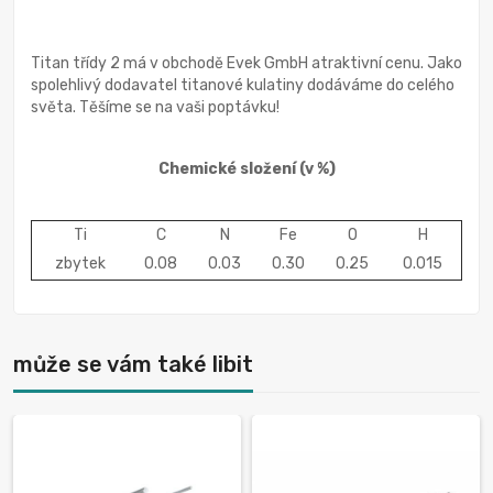
Titan třídy 2 má v obchodě Evek GmbH atraktivní cenu. Jako
spolehlivý dodavatel titanové kulatiny dodáváme do celého
světa. Těšíme se na vaši poptávku!
Chemické složení
(v %)
Ti
C
N
Fe
O
H
zbytek
0.08
0.03
0.30
0.25
0.015
může se vám také libit