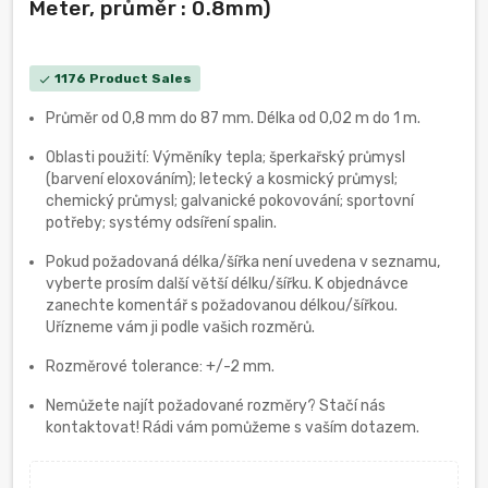
Meter, průměr : 0.8mm)
1176 Product Sales
check
Průměr od 0,8 mm do 87 mm. Délka od 0,02 m do 1 m.
Oblasti použití: Výměníky tepla; šperkařský průmysl
(barvení eloxováním); letecký a kosmický průmysl;
chemický průmysl; galvanické pokovování; sportovní
potřeby; systémy odsíření spalin.
Pokud požadovaná délka/šířka není uvedena v seznamu,
vyberte prosím další větší délku/šířku. K objednávce
zanechte komentář s požadovanou délkou/šířkou.
Uřízneme vám ji podle vašich rozměrů.
Rozměrové tolerance: +/-2 mm.
Nemůžete najít požadované rozměry? Stačí nás
kontaktovat! Rádi vám pomůžeme s vaším dotazem.