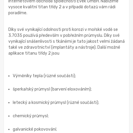
internetovém obchodě společnosti Evek GmbH. Nabízíme
vysoce kvalitní titan třídy 2 a v případě dotazů vám rádi
poradíme.
Díky své vynikající odolnosti proti korozi v mořské vodě se
3.7035 používá především v pobřežním průmyslu. Díky své
vynikající snášenlivosti s tkáněmi je tato jakost velmi žádaná
také ve zdravotnictví (implantáty a nástroje). Další možné
aplikace titanu třídy 2 jsou
Výměníky tepla (různé součásti);
šperkařský průmysl (barvení eloxováním);
letecký a kosmický průmysl (různé součásti);
chemický průmysl;
galvanické pokovování;