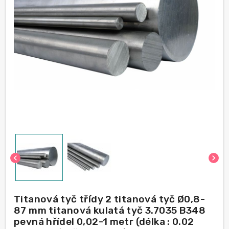
chevron_left
chevron_right
Titanová tyč třídy 2 titanová tyč Ø0,8-
87 mm titanová kulatá tyč 3.7035 B348
pevná hřídel 0,02-1 metr (délka : 0.02