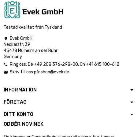
délka : 1 Meter

0,91 €
průměr : 0.8mm
Testad kvalitet från Tyskland
Evek GmbH

Neckarstr. 39
délka : 0.02 Meter

0,85 €
45478 Mülheim an der Ruhr
průměr : 1mm
Germany
Ring oss:
De
+49 208 376-298-00
, Ch
+41 615 100-612

Skriv till oss på:
shop@evek.de

délka : 0.05 Meter

0,85 €
průměr : 1mm
INFORMATION
FÖRETAG
délka : 0.1 Meter

0,85 €
průměr : 1mm
DITT KONTO
ODBĚR NOVINEK
délka : 0.2 Meter

0,85 €
Sie können Ihr Einverständnis jederzeit widerrufen. Unsere