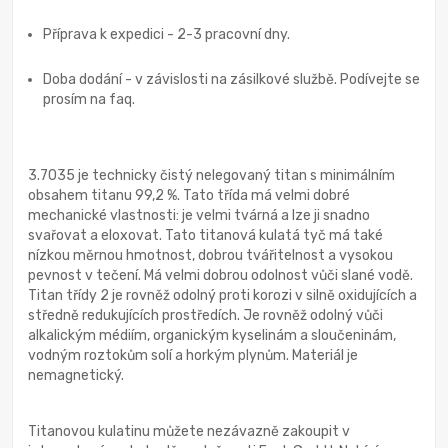
Příprava k expedici - 2-3 pracovní dny.
Doba dodání - v závislosti na zásilkové službě. Podívejte se
prosím na faq.
3.7035 je technicky čistý nelegovaný titan s minimálním
obsahem titanu 99,2 %. Tato třída má velmi dobré
mechanické vlastnosti: je velmi tvárná a lze ji snadno
svařovat a eloxovat. Tato titanová kulatá tyč má také
nízkou měrnou hmotnost, dobrou tvářitelnost a vysokou
pevnost v tečení. Má velmi dobrou odolnost vůči slané vodě.
Titan třídy 2 je rovněž odolný proti korozi v silně oxidujících a
středně redukujících prostředích. Je rovněž odolný vůči
alkalickým médiím, organickým kyselinám a sloučeninám,
vodným roztokům solí a horkým plynům. Materiál je
nemagnetický.
Titanovou kulatinu můžete nezávazně zakoupit v