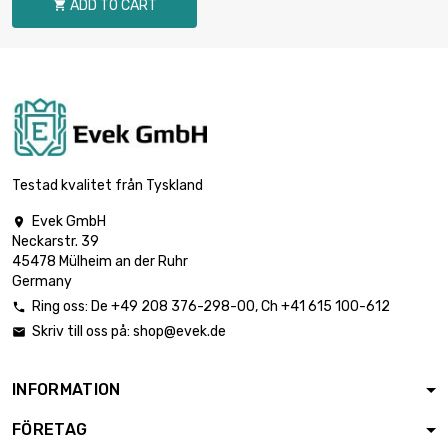
ADD TO CART

Testad kvalitet från Tyskland
Evek GmbH

Neckarstr. 39
45478 Mülheim an der Ruhr
Germany
Ring oss:
De
+49 208 376-298-00
, Ch
+41 615 100-612

Skriv till oss på:
shop@evek.de

INFORMATION
FÖRETAG