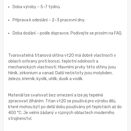
Doba výroby – 5–7 týdnů.
Příprava k odeslání – 2–3 pracovní dny.
Doba dodání – podle dopravce. Podívejte se prosím na FAQ.
Tvarovatelná titanová slitina vt20 má dobré vlastnosti v
oblasti ochrany proti korozi, teplotní odolnosti a
mechanických vlastností. Hlavními prvky této slitiny jsou
hliník, zirkonium a vanad. Další nečistoty jsou molybden,
železo, křemík, kyslík, uhlík, dusík a vodík.
Materiál lze svařovat bez omezení a lze jej tepelně
zpracovat žíháním. Titan vt20 se používá pro výrobu dílů,
které mohou být po delší dobu používány při teplotách až do
400 °C. Je velmi žádaný v různých oblastech moderního
strojírenství.