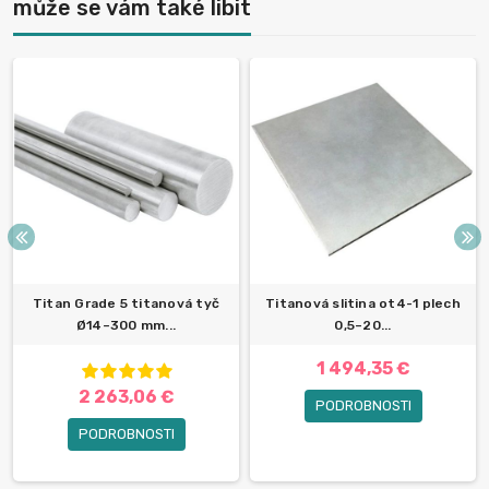
může se vám také libit
Titan Grade 5 titanová tyč
Titanová slitina ot4-1 plech
Ø14–300 mm...
0,5–20...
1 494,35 €
2 263,06 €
PODROBNOSTI
PODROBNOSTI