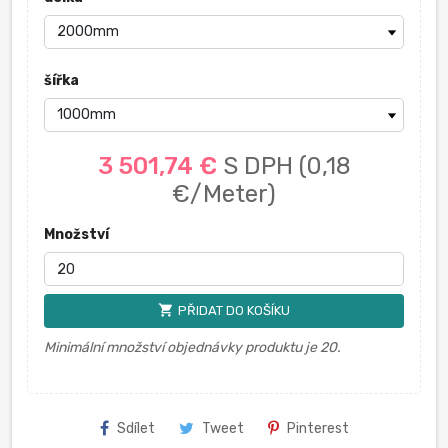
šířka
3 501,74 €
S DPH
(0,18
€/Meter)
Množství
shopping_cart
PŘIDAT DO KOŠÍKU
Minimální množství objednávky produktu je 20.
Sdílet
Tweet
Pinterest