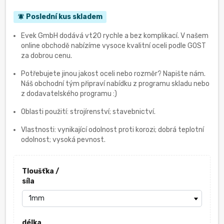
Poslední kus skladem
notifications_active
Evek GmbH dodává vt20 rychle a bez komplikací. V našem
online obchodě nabízíme vysoce kvalitní oceli podle GOST
za dobrou cenu.
Potřebujete jinou jakost oceli nebo rozměr? Napište nám.
Náš obchodní tým připraví nabídku z programu skladu nebo
z dodavatelského programu :)
Oblasti použití: strojírenství; stavebnictví.
Vlastnosti: vynikající odolnost proti korozi; dobrá teplotní
odolnost; vysoká pevnost.
Tloušťka /
síla
délka