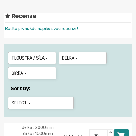
Recenze
Buďte první, kdo napíše svou recenzi !
TLOUŠŤKA / SÍLA
DÉLKA


ŠÍŘKA

Sort by:
SELECT

délka : 2000mm
šířka : 1000mm
