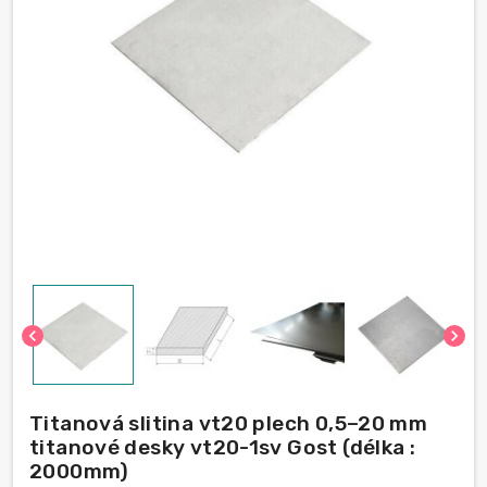
chevron_left
chevron_right
Titanová slitina vt20 plech 0,5–20 mm
titanové desky vt20-1sv Gost (délka :
2000mm)