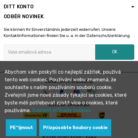
DITT KONTO
ODBĚR NOVINEK
Sie können Ihr Einverständnis jederzeit widerrufen. Unsere
Kontaktinformationen finden Sie u. a. in der Datenschutzerklärung.
OK
Abychom vám poskytli co nejlepší zážitek, používá
tento web cookies. Používání webu znamená, že
Zahlarten im Onlineshop
souhlasíte s naším používáním souborů cookie.
Zveřejnili jsme nové zásady týkající se cookies, které
byste měli potřebovat zjistit více o cookies, které
Schneller Versand per
používáme.
Zobrazit zГЎsady cookies.
PЕ™ijmout
Přizpůsobte Soubory cookie
© Evek GmbH 2008 - 2026