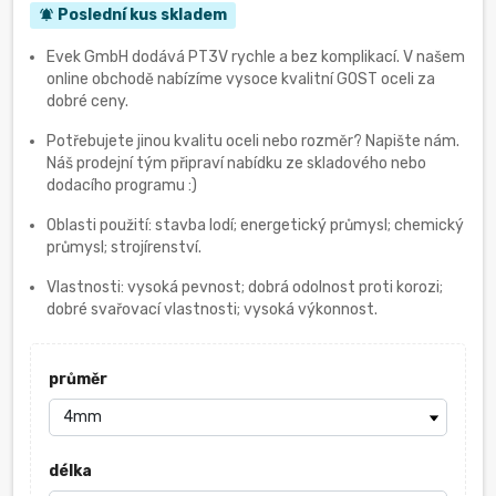
Poslední kus skladem
notifications_active
Evek GmbH dodává PT3V rychle a bez komplikací. V našem
online obchodě nabízíme vysoce kvalitní GOST oceli za
dobré ceny.
Potřebujete jinou kvalitu oceli nebo rozměr? Napište nám.
Náš prodejní tým připraví nabídku ze skladového nebo
dodacího programu :)
Oblasti použití: stavba lodí; energetický průmysl; chemický
průmysl; strojírenství.
Vlastnosti: vysoká pevnost; dobrá odolnost proti korozi;
dobré svařovací vlastnosti; vysoká výkonnost.
průměr
délka