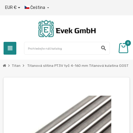
EUR €
Čeština

0
view_headline
search
chevron_right
chevron_right
Titan
Titanová slitina PT3V tyč 4-160 mm Titanová kulatina GOST