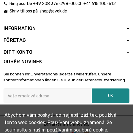
Ring oss:
De
+49 208 376-298-00
, Ch
+41 615 100-612

Skriv till oss på:
shop@evek.de

INFORMATION
FÖRETAG
DITT KONTO
ODBĚR NOVINEK
Sie können Ihr Einverständnis jederzeit widerrufen. Unsere
Kontaktinformationen finden Sie u. a. in der Datenschutzerklärung.
OK
Abychom vám poskytli co nejlepší zážitek, používá
tento web cookies. Používání webu znamená, že
Zahlarten im Onlineshop
souhlasíte s naším používáním souborů cookie.