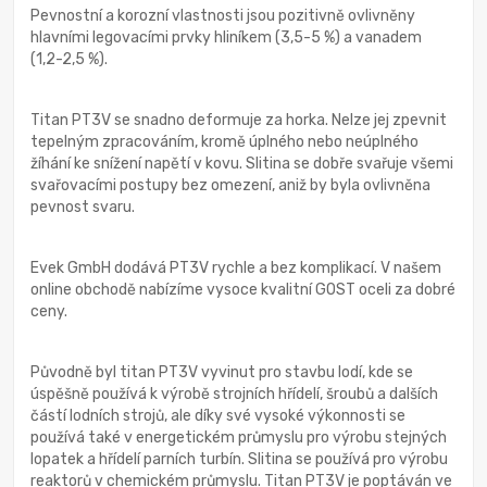
Pevnostní a korozní vlastnosti jsou pozitivně ovlivněny
hlavními legovacími prvky hliníkem (3,5-5 %) a vanadem
(1,2-2,5 %).
Titan PT3V se snadno deformuje za horka. Nelze jej zpevnit
tepelným zpracováním, kromě úplného nebo neúplného
žíhání ke snížení napětí v kovu. Slitina se dobře svařuje všemi
svařovacími postupy bez omezení, aniž by byla ovlivněna
pevnost svaru.
Evek GmbH dodává PT3V rychle a bez komplikací. V našem
online obchodě nabízíme vysoce kvalitní GOST oceli za dobré
ceny.
Původně byl titan PT3V vyvinut pro stavbu lodí, kde se
úspěšně používá k výrobě strojních hřídelí, šroubů a dalších
částí lodních strojů, ale díky své vysoké výkonnosti se
používá také v energetickém průmyslu pro výrobu stejných
lopatek a hřídelí parních turbín. Slitina se používá pro výrobu
reaktorů v chemickém průmyslu. Titan PT3V je poptáván ve