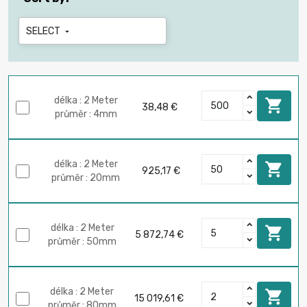
SELECT

délka : 2 Meter

38,48 €
průměr : 4mm
délka : 2 Meter

925,17 €
průměr : 20mm
délka : 2 Meter

5 872,74 €
průměr : 50mm
délka : 2 Meter

15 019,61 €
průměr : 80mm