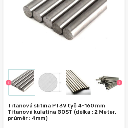
chevron_left
chevron_right
Titanová slitina PT3V tyč 4-160 mm
Titanová kulatina GOST (délka : 2 Meter,
průměr : 4mm)