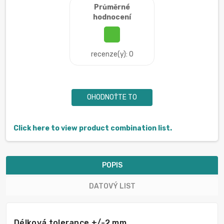
Průměrné
hodnocení
recenze(y): 0
OHODNOŤTE TO
Click here to view product combination list.
POPIS
DATOVÝ LIST
Délková tolerance +/-2 mm