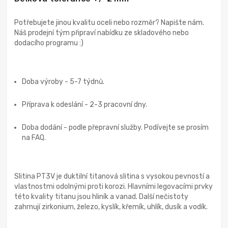
Potřebujete jinou kvalitu oceli nebo rozměr? Napište nám.
Náš prodejní tým připraví nabídku ze skladového nebo
dodacího programu :)
Doba výroby - 5-7 týdnů.
Příprava k odeslání - 2-3 pracovní dny.
Doba dodání - podle přepravní služby. Podívejte se prosím
na FAQ.
Slitina PT3V je duktilní titanová slitina s vysokou pevností a
vlastnostmi odolnými proti korozi. Hlavními legovacími prvky
této kvality titanu jsou hliník a vanad. Další nečistoty
zahrnují zirkonium, železo, kyslík, křemík, uhlík, dusík a vodík.