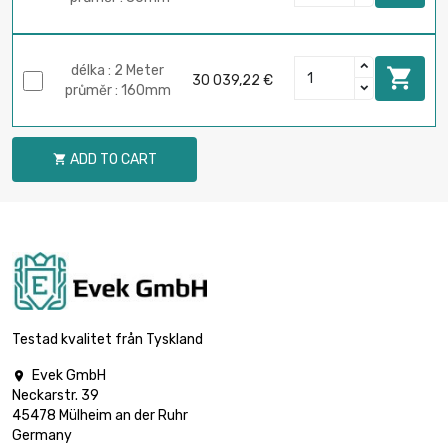
délka : 2 Meter

30 039,22 €
průměr : 160mm
ADD TO CART

Testad kvalitet från Tyskland
Evek GmbH

Neckarstr. 39
45478 Mülheim an der Ruhr
Germany