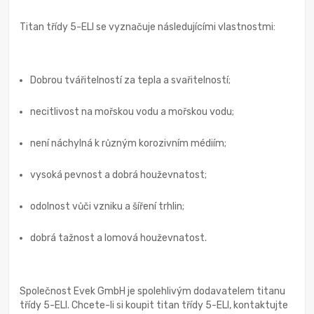
Titan třídy 5-ELI se vyznačuje následujícími vlastnostmi:
Dobrou tvářitelností za tepla a svařitelností;
necitlivost na mořskou vodu a mořskou vodu;
není náchylná k různým korozivním médiím;
vysoká pevnost a dobrá houževnatost;
odolnost vůči vzniku a šíření trhlin;
dobrá tažnost a lomová houževnatost.
Společnost Evek GmbH je spolehlivým dodavatelem titanu
třídy 5-ELI. Chcete-li si koupit titan třídy 5-ELI, kontaktujte