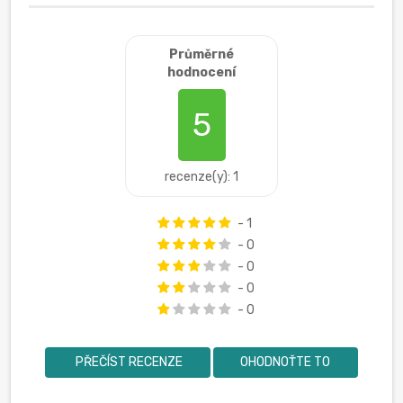
Průměrné
hodnocení
5
recenze(y): 1
- 1
- 0
- 0
- 0
- 0
PŘEČÍST RECENZE
OHODNOŤTE TO