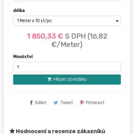
délka
1 850,33 €
S DPH
(16,82
€/Meter)
Množství
shopping_cart
PŘIDAT DO KOŠÍKU
Sdílet
Tweet
Pinterest
Hodnocení a recenze zákazníků