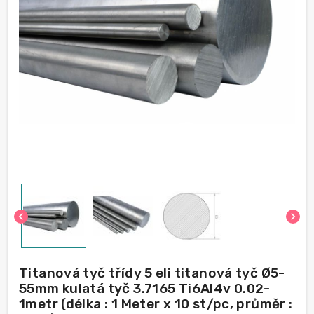
chevron_left
chevron_right
Titanová tyč třídy 5 eli titanová tyč Ø5-
55mm kulatá tyč 3.7165 Ti6Al4v 0.02-
1metr (délka : 1 Meter x 10 st/pc, průměr :