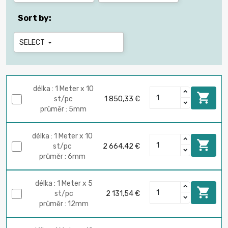
Sort by:
SELECT

délka : 1 Meter x 10

st/pc
1 850,33 €
průměr : 5mm
délka : 1 Meter x 10

st/pc
2 664,42 €
průměr : 6mm
délka : 1 Meter x 5

st/pc
2 131,54 €
průměr : 12mm