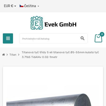
EUR €
Čeština

0
view_headline
search
Titanová tyč třídy 5 eli titanová tyč Ø5-55mm kulatá tyč
chevron_right
chevron_right
Titan
3.7165 Ti6Al4v 0.02-1metr