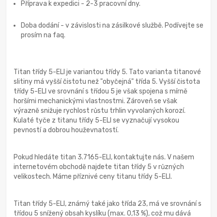
Příprava k expedici - 2-3 pracovní dny.
Doba dodání - v závislosti na zásilkové službě. Podívejte se
prosím na faq.
Titan třídy 5-ELI je variantou třídy 5. Tato varianta titanové
slitiny má vyšší čistotu než "obyčejná" třída 5. Vyšší čistota
třídy 5-ELI ve srovnání s třídou 5 je však spojena s mírně
horšími mechanickými vlastnostmi. Zároveň se však
výrazně snižuje rychlost růstu trhlin vyvolaných korozí.
Kulaté tyče z titanu třídy 5-ELI se vyznačují vysokou
pevností a dobrou houževnatostí.
Pokud hledáte titan 3.7165-ELI, kontaktujte nás. V našem
internetovém obchodě najdete titan třídy 5 v různých
velikostech. Máme příznivé ceny titanu třídy 5-ELI.
Titan třídy 5-ELI, známý také jako třída 23, má ve srovnání s
třídou 5 snížený obsah kyslíku (max. 0,13 %), což mu dává