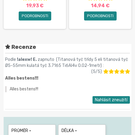
19,93 €
14,94 €
PODROBNOSTI
PODROBNOSTI
Recenze
Podle
!alexw! E.
zapnuto (
Titanová tyč třídy 5 eli titanová tyč
Ø5-55mm kulatá tyč 3.7165 Ti6Al4v 0.02-1metr
) :
(
5
/
5
)
Alles bestens!!!
Alles bestens!!!
Nahlásit zneužití
PRŮMĚR
DÉLKA

