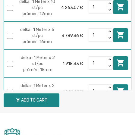
délka : 1 Meter x 10

st/pc
4 263,07 €
průměr : 12mm
délka : 1 Meter x 5

st/pc
3 789,36 €
průměr : 16mm
délka : 1 Meter x 2

st/pc
1 918,33 €
průměr : 18mm
délka : 1 Meter x 2

st/pc
2 149,32 €
průměr : 22mm
ADD TO CART

délka : 1 Meter

2 719,96 €
průměr : 35mm