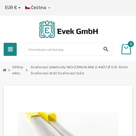
EUR €
Čeština

0
view_headline
search
Slitina
Svařovací elektrody NiCr23Mo16 Nikl 2.4607 Ø 0.8-5mm
chevron_right
chevron_right
niklu
Svařovací drát Svařovací tyče