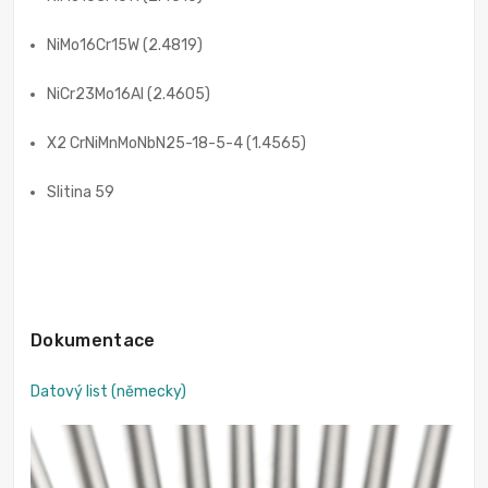
NiMo16Cr15W (2.4819)
NiCr23Mo16Al (2.4605)
X2 CrNiMnMoNbN25-18-5-4 (1.4565)
Slitina 59
Dokumentace
Datový list (německy)