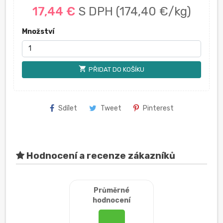
17,44 €
S DPH
(174,40 €/kg)
Množství
shopping_cart
PŘIDAT DO KOŠÍKU
Sdílet
Tweet
Pinterest
Hodnocení a recenze zákazníků
Průměrné
hodnocení