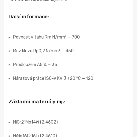
Další informace:
Pevnost v tahu Rm N/mm² — 700
Mez kluzu Rp0,2 N/mm² — 450
Prodloužení A5 % — 35
Nárazová práce ISO-V KV J +20 °C — 120
Základní materiály mj.:
NiCr21Mo14W (2.4602)
NiMo16Cr16Ti (2.4610)