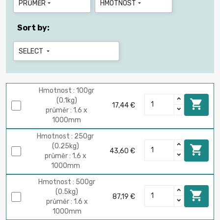
PRŮMĚR
HMOTNOST


Sort by:
SELECT

Hmotnost : 100gr
(0.1kg)

17,44 €
průměr : 1.6 x
1000mm
Hmotnost : 250gr
(0.25kg)

43,60 €
průměr : 1.6 x
1000mm
Hmotnost : 500gr
(0.5kg)

87,19 €
průměr : 1.6 x
1000mm