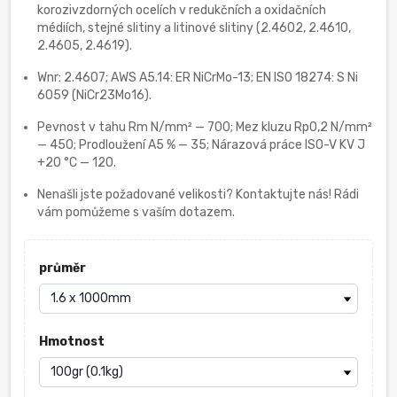
korozivzdorných ocelích v redukčních a oxidačních
médiích, stejné slitiny a litinové slitiny (2.4602, 2.4610,
2.4605, 2.4619).
Wnr: 2.4607; AWS A5.14: ER NiCrMo-13; EN ISO 18274: S Ni
6059 (NiCr23Mo16).
Pevnost v tahu Rm N/mm² — 700; Mez kluzu Rp0,2 N/mm²
— 450; Prodloužení A5 % — 35; Nárazová práce ISO-V KV J
+20 °C — 120.
Nenašli jste požadované velikosti? Kontaktujte nás! Rádi
vám pomůžeme s vaším dotazem.
průměr
Hmotnost