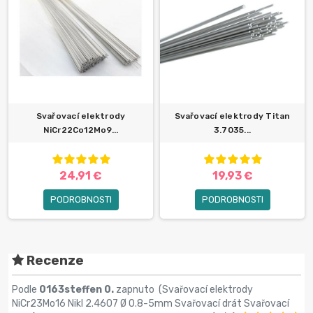
Svařovací elektrody
Svařovací elektrody Titan
NiCr22Co12Mo9...
3.7035...
24,91 €
19,93 €
PODROBNOSTI
PODROBNOSTI
Recenze
Podle
0163steffen 0.
zapnuto (
Svařovací elektrody
NiCr23Mo16 Nikl 2.4607 Ø 0.8-5mm Svařovací drát Svařovací