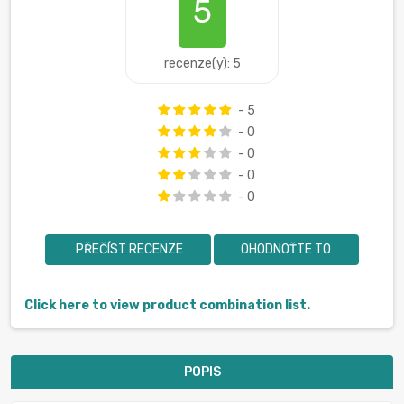
5
recenze(y): 5
- 5
- 0
- 0
- 0
- 0
PŘEČÍST RECENZE
OHODNOŤTE TO
Click here to view product combination list.
POPIS