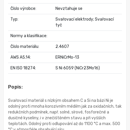
Číslo výrobce:
Nevztahuje se
Typ:
Svařovací elektrody; Svařovací
tyč
Normy a klasifikace:
Číslo materiálu:
2.4607
AWS A5.14:
ERNiCrMo-13
EN ISO 18274:
S Ni 6059 (NiCr23Mo16)
Popis:
Svařovací materiál s nízkým obsahem C a Si na bázi Ni je
odolný proti mnoha korozivním médiím jak za oxidačních, tak
redukčních podmínek, např. solné, sírové, fosforečné a
dusičné kyseliny, i v znečištěném stavu a při vyšších
teplotách. Odolný proti odlupování až do 1100 °C a max. 500
°C v atmosféře obsahující síru.