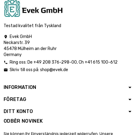
Hmotnost : 100gr
(0.1kg)

16,44 €
průměr : 2.4 x
Testad kvalitet från Tyskland
1000mm
Evek GmbH

Hmotnost : 250gr
Neckarstr. 39
(0.25kg)

41,10 €
45478 Mülheim an der Ruhr
průměr : 2.4 x
Germany
1000mm
Ring oss:
De
+49 208 376-298-00
, Ch
+41 615 100-612

Hmotnost : 500gr
Skriv till oss på:
shop@evek.de

(0.5kg)

82,21 €
průměr : 2.4 x
1000mm
INFORMATION
Hmotnost : 1 000gr
FÖRETAG
(1kg)

164,41 €
průměr : 2.4 x
DITT KONTO
1000mm
ODBĚR NOVINEK
Hmotnost : 2 000gr
(2kg)

328,83 €
Sie können Ihr Einverständnis jederzeit widerrufen. Unsere
průměr : 2.4 x