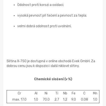
Odolnost proti korozi a oxidaci;
vysoká pevnost při tečení a pevnost za tepla;
velmi dobrá odolnost proti uvolnění.
Slitina X-750 je dostupná v online obchodě Evek GmbH. Za
dobrou cenu jsou k dispozici i další niklové slitiny.
Chemické složení
(v %)
Cr
Al
Ni
Ti
Nb
Fe
C
Mn
max. 17.0
1.0
70.0
2.7
1.2
9.0
0.08
1.0