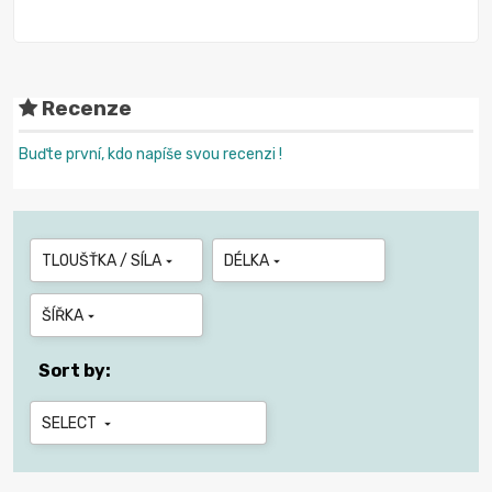
Recenze
Buďte první, kdo napíše svou recenzi !
TLOUŠŤKA / SÍLA
DÉLKA


ŠÍŘKA

Sort by:
SELECT
