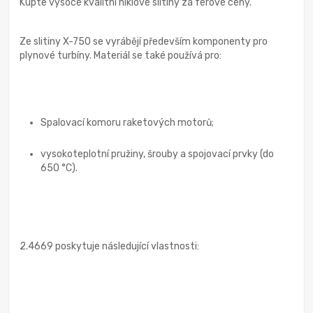
Kupte vysoce kvalitní niklové slitiny za férové ceny.
Ze slitiny X-750 se vyrábějí především komponenty pro
plynové turbíny. Materiál se také používá pro:
Spalovací komoru raketových motorů;
vysokoteplotní pružiny, šrouby a spojovací prvky (do
650 °C).
2.4669 poskytuje následující vlastnosti: