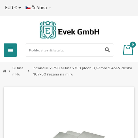
EUR €
Čeština

0
view_headline
search
Slitina
Inconel® x-750 slitina x750 plech 0,63mm 2.4669 deska
chevron_right
chevron_right
niklu
N07750 řezaná na míru