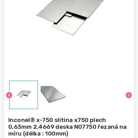
chevron_left
chevron_right
Inconel® x-750 slitina x750 plech
0,63mm 2.4669 deska N07750 řezaná na
míru (délka : 100mm)