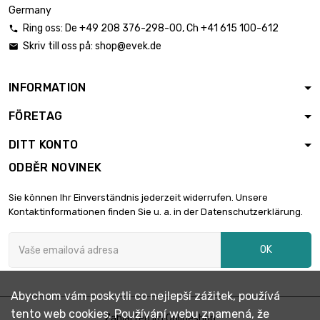
Germany
0.63mm
Ring oss:
De
+49 208 376-298-00
, Ch
+41 615 100-612

šířka : 100mm
Skriv till oss på:
shop@evek.de

délka : 900mm

231,36 €
Tloušťka / síla :
0.63mm
INFORMATION
délka : 150mm
FÖRETAG
šířka : 150mm

57,85 €
Tloušťka / síla :
DITT KONTO
0.63mm
ODBĚR NOVINEK
délka : 200mm
šířka : 150mm

77,13 €
Sie können Ihr Einverständnis jederzeit widerrufen. Unsere
Tloušťka / síla :
Kontaktinformationen finden Sie u. a. in der Datenschutzerklärung.
0.63mm
délka : 250mm
OK
šířka : 150mm

96,40 €
Tloušťka / síla :
0.63mm
Abychom vám poskytli co nejlepší zážitek, používá
délka : 300mm
tento web cookies. Používání webu znamená, že
šířka : 150mm
Zahlarten im Onlineshop