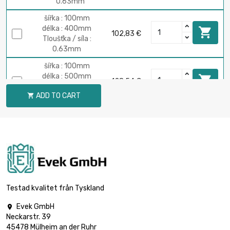
0.63mm
šířka : 100mm
délka : 400mm

102,83 €
Tloušťka / síla :
0.63mm
šířka : 100mm
délka : 500mm

128,54 €
Tloušťka / síla :
ADD TO CART

0.63mm
šířka : 100mm
délka : 600mm

154,25 €
Tloušťka / síla :
0.63mm
šířka : 100mm
délka : 700mm

179,95 €
Tloušťka / síla :
Testad kvalitet från Tyskland
0.63mm
Evek GmbH

šířka : 100mm
Neckarstr. 39
délka : 800mm

205,66 €
45478 Mülheim an der Ruhr
Tloušťka / síla :