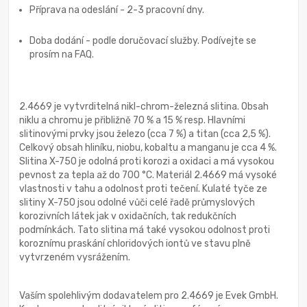
Příprava na odeslání - 2-3 pracovní dny.
Doba dodání - podle doručovací služby. Podívejte se
prosím na FAQ.
2.4669 je vytvrditelná nikl-chrom-železná slitina. Obsah
niklu a chromu je přibližně 70 % a 15 % resp. Hlavními
slitinovými prvky jsou železo (cca 7 %) a titan (cca 2,5 %).
Celkový obsah hliníku, niobu, kobaltu a manganu je cca 4 %.
Slitina X-750 je odolná proti korozi a oxidaci a má vysokou
pevnost za tepla až do 700 °C. Materiál 2.4669 má vysoké
vlastnosti v tahu a odolnost proti tečení. Kulaté tyče ze
slitiny X-750 jsou odolné vůči celé řadě průmyslových
korozivních látek jak v oxidačních, tak redukčních
podmínkách. Tato slitina má také vysokou odolnost proti
koroznímu praskání chloridových iontů ve stavu plně
vytvrzeném vysrážením.
Vaším spolehlivým dodavatelem pro 2.4669 je Evek GmbH.