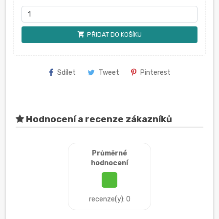
shopping_cart
PŘIDAT DO KOŠÍKU
Sdílet
Tweet
Pinterest
Hodnocení a recenze zákazníků
Průměrné
hodnocení
recenze(y): 0