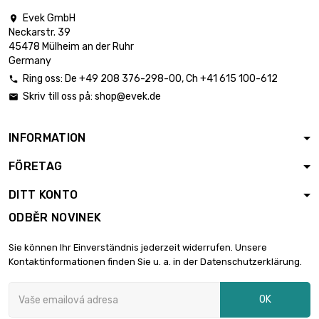
Evek GmbH

Neckarstr. 39
délka : 0.05 Meter

2 749,12 €
45478 Mülheim an der Ruhr
průměr : 38.35mm
Germany
Ring oss:
De
+49 208 376-298-00
, Ch
+41 615 100-612

Skriv till oss på:
shop@evek.de

délka : 0.05 Meter

3 734,79 €
průměr : 44.7mm
INFORMATION
FÖRETAG
délka : 0.02 Meter

1 948,46 €
průměr : 51.05mm
DITT KONTO
ODBĚR NOVINEK
délka : 0.02 Meter

3 014,23 €
Sie können Ihr Einverständnis jederzeit widerrufen. Unsere
průměr : 63.5mm
Kontaktinformationen finden Sie u. a. in der Datenschutzerklärung.
OK