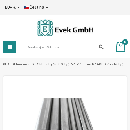
EUR €
Čeština

0
view_headline
search
chevron_right
chevron_right
Slitina niklu
Slitina HyMu 80 Tyč 6.6-63.5mm N 14080 Kulatá tyč