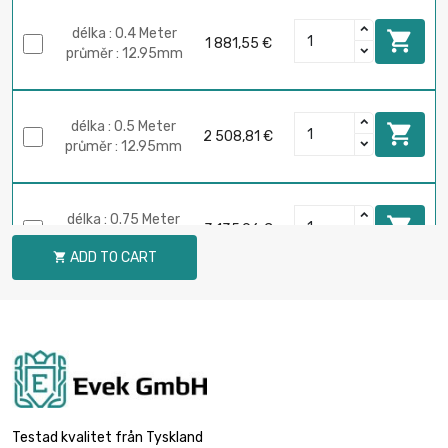
délka : 0.4 Meter

1 881,55 €
průměr : 12.95mm
délka : 0.5 Meter

2 508,81 €
průměr : 12.95mm
délka : 0.75 Meter

3 135,96 €
průměr : 12.95mm
ADD TO CART

délka : 0.2 Meter

2 785,66 €
průměr : 19.3mm
délka : 0.1 Meter

2 459,81 €
průměr : 25.65mm
Testad kvalitet från Tyskland