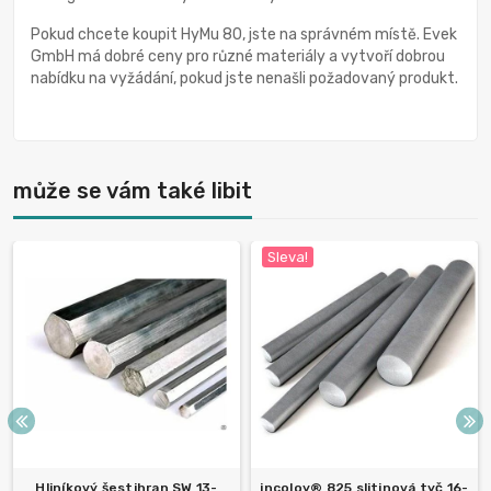
Pokud chcete koupit HyMu 80, jste na správném místě. Evek
GmbH má dobré ceny pro různé materiály a vytvoří dobrou
nabídku na vyžádání, pokud jste nenašli požadovaný produkt.
může se vám také libit
Sleva!
Hliníkový šestihran SW 13-
incoloy® 825 slitinová tyč 16-