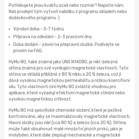
Potřebujete jinou kvalitu oceli nebo rozměr? Napište nám.
Náš prodejní tým vytvoří nabídku z programu skladem nebo
dodávkového programu :)
Výrobní doba - 5-7 týdnů.
Příprava na odeslání - 2-3 pracovní dny.
Doba dodání - závisí na přepravní službě. Podívejte se
prosím na FAQ.
HyMu 80, také známá jako UNS N14080, je nikl-železná
slitina známá pro své vynikající magnetické vlastnosti. Tato
slitina se skládá přibližně z 80 % niklu a 20 % železa, což jí
dává vysokou magnetickou permeabilitu a nízkou koercitivní
sílu. Tyto vlastnosti činí HyMu 80 zvláště vhodnou pro
aplikace, které vyžadují efektivní magnetické stínění nebo
vysokou magnetickou citlivost.
HyMu 80 má specifické chemické složení, které je pečlivě
kontrolováno, aby se maximalizovaly magnetické vlastnosti.
Hlavní složky jsou nikl (cca 80 %) a železo (cca 20 %). Slitina
může také obsahovat malé množství jiných prvků, jako je
molybden, které dále zlepšují mechanické a magnetické