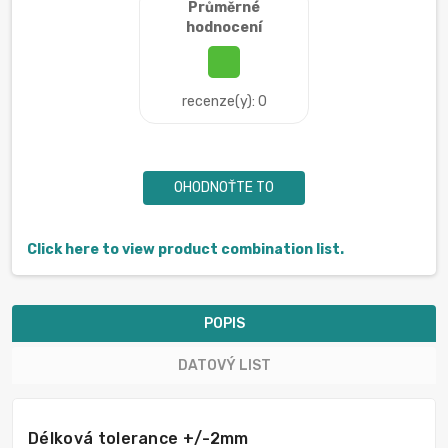
Průměrné
hodnocení
recenze(y): 0
OHODNOŤTE TO
Click here to view product combination list.
POPIS
DATOVÝ LIST
Délková tolerance +/-2mm