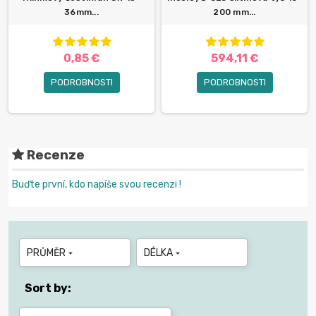
36mm...
200 mm...
0,85 €
594,11 €
PODROBNOSTI
PODROBNOSTI
Recenze
Buďte první, kdo napíše svou recenzi !
PRŮMĚR
DÉLKA


Sort by: