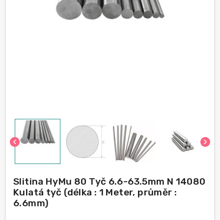
chevron_left
chevron_right
Slitina HyMu 80 Tyč 6.6-63.5mm N 14080
Kulatá tyč (délka : 1 Meter, průměr :
6.6mm)