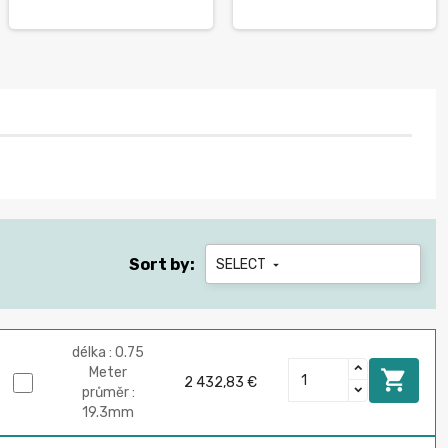
Sort by:
SELECT

délka : 0.75
Meter

2 432,83 €
průměr :
19.3mm