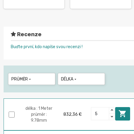
Recenze
Buďte první, kdo napíše svou recenzi !
PRŮMĚR
DÉLKA


délka : 1 Meter

průměr :
832,36 €
9.78mm