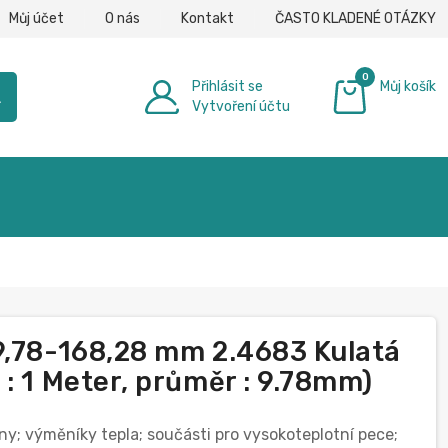
Můj účet
O nás
Kontakt
ČASTO KLADENÉ OTÁZKY
0
Přihlásit se
Můj košík
h
Vytvoření účtu
0,00 €
9,78-168,28 mm 2.4683 Kulatá
: 1 Meter, průměr : 9.78mm)
bíny; výměníky tepla; součásti pro vysokoteplotní pece;