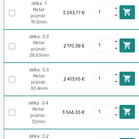
délka : 1
Meter

3 243,77 €
průměr :
19.3mm
délka : 0.3
Meter

2 170,38 €
průměr :
28.83mm
délka : 0.3
Meter

2 413,95 €
průměr :
30.4mm
délka : 0.4
Meter

3 566,35 €
průměr :
32mm
délka : 0.2