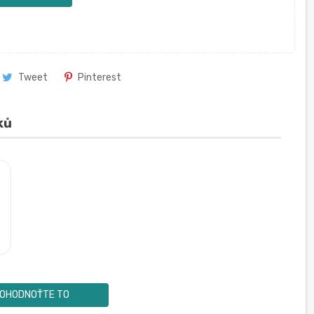
Tweet
Pinterest
ků
OHODNOŤTE TO