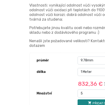
Vlastnosti: vynikající odolnost vůči vysok
odolnost vůči oxidaci při teplotách do 110
odolnost vůči korozi; dobrá odolnost vůči 
tvárná za studena;
Potřebujete jinou kvalitu oceli nebo rozmě
skladu nebo z dodávkového programu :)
Nenašli jste požadované velikosti? Konta
dotazem
průměr
délka
832,36 €
Množství
shopping_cart
PŘIDAT 