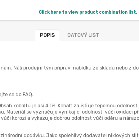
Click here to view product combination list.
POPIS
DATOVÝ LIST
e nám. Náš prodejní tým připraví nabídku ze skladu nebo z 
ejte se do FAQ.
 Obsah kobaltu je asi 40%. Kobalt zajišťuje tepelnou odolno
. Materiál se vyznačuje vynikající odolností vůči oxidaci p
ůči korozi a vykazuje dobrou odolnost vůči oděru a nárazové
zinárodní dodávku. Jako spolehlivý dodavatel niklových sli