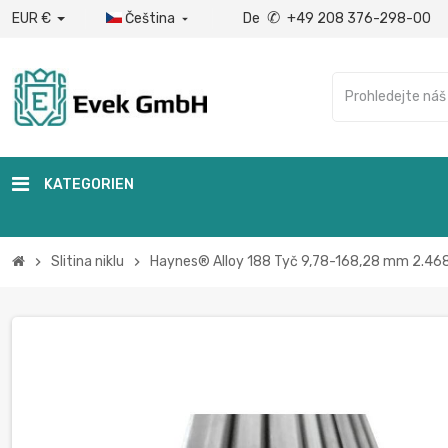
✆
EUR €
Čeština
De
+49 208 376-298-00

KATEGORIEN
Slitina niklu
Haynes® Alloy 188 Tyč 9,78-168,28 mm 2.46
chevron_right
chevron_right