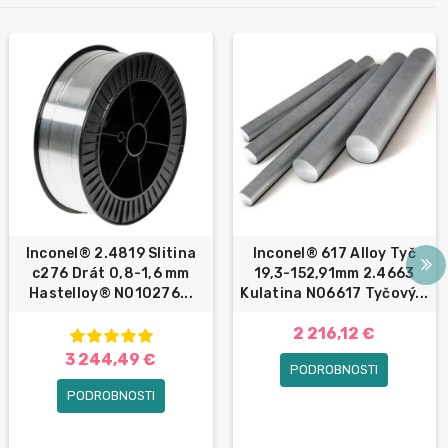
Inconel® 2.4819 Slitina
Inconel® 617 Alloy Tyč
c276 Drát 0,8-1,6 mm
19,3-152,91mm 2.4663
Hastelloy® N010276...
Kulatina N06617 Tyčový...
2 216,12 €
3 244,49 €
PODROBNOSTI
PODROBNOSTI