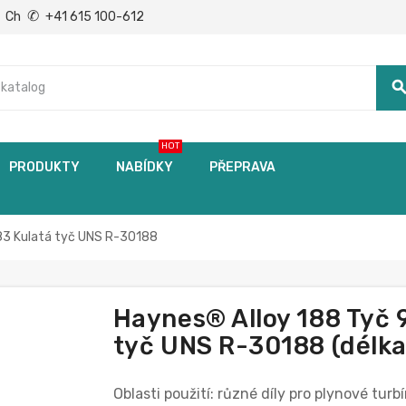
✆
Ch
+41 615 100-612
searc
HOT
PRODUKTY
NABÍDKY
PŘEPRAVA
83 Kulatá tyč UNS R-30188
Haynes® Alloy 188 Tyč 
tyč UNS R-30188 (délka 
Oblasti použití: různé díly pro plynové tur