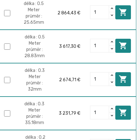
délka : 0.5
Meter

2 864,43 €
průměr :
25.65mm
délka : 0.5
Meter

3 617,30 €
průměr :
28.83mm
délka : 0.3
Meter

2 674,71 €
průměr :
32mm
délka : 0.3
Meter

3 231,79 €
průměr :
35.18mm
délka : 0.2