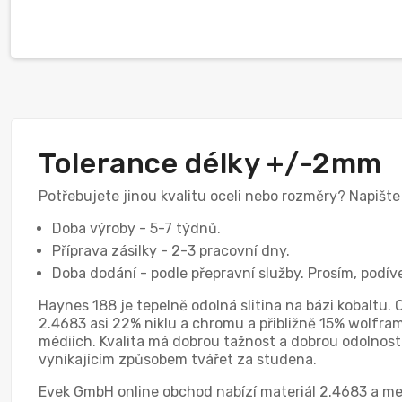
Tolerance délky +/-2mm
Potřebujete jinou kvalitu oceli nebo rozměry? Napišt
Doba výroby - 5-7 týdnů.
Příprava zásilky - 2-3 pracovní dny.
Doba dodání - podle přepravní služby. Prosím, podív
Haynes 188 je tepelně odolná slitina na bázi kobaltu.
2.4683 asi 22% niklu a chromu a přibližně 15% wolframu
médiích. Kvalita má dobrou tažnost a dobrou odolnost v
vynikajícím způsobem tvářet za studena.
Evek GmbH online obchod nabízí materiál 2.4683 a me