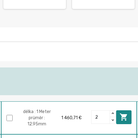
délka : 1 Meter

průměr :
1 460,71 €
12.95mm