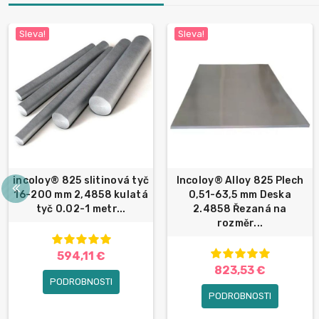
Sleva!
Sleva!
incoloy® 825 slitinová tyč
Incoloy® Alloy 825 Plech
16-200 mm 2,4858 kulatá
0,51-63,5 mm Deska
tyč 0.02-1 metr...
2.4858 Řezaná na
rozměr...
594,11 €
823,53 €
PODROBNOSTI
PODROBNOSTI