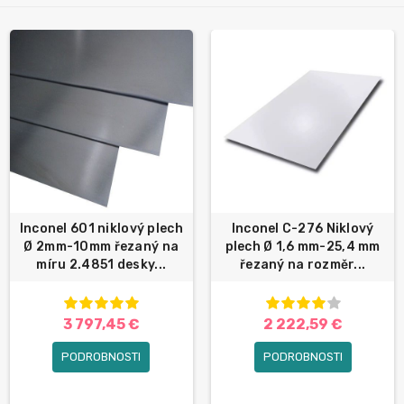
Inconel 601 niklový plech
Inconel C-276 Niklový
Ø 2mm-10mm řezaný na
plech Ø 1,6 mm-25,4 mm
míru 2.4851 desky...
řezaný na rozměr...
3 797,45 €
2 222,59 €
PODROBNOSTI
PODROBNOSTI