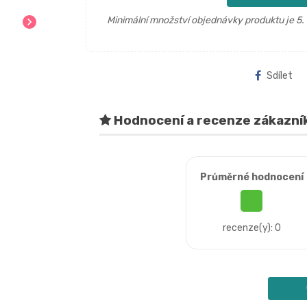
Minimální množství objednávky produktu je 5.
chevron_right
Sdílet
Hodnocení a recenze zákazní
Průměrné hodnocení
recenze(y): 0