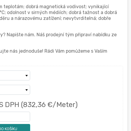
ým teplotám; dobrá magnetická vodivost; vynikající
0°C; odolnost v sirných médiích; dobrá tažnost a dobrá
oděru a nárazovému zatížení; nevytvrditelná; dobře
ry? Napište nám. Náš prodejní tým připraví nabídku ze
ktujte nás jednoduše! Rádi Vám pomůžeme s Vaším
S DPH
(832,36 €/Meter)
DO KOŠÍKU