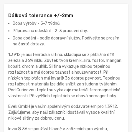
Délková tolerance +/-2mm
Doba výroby - 5-7 týdnů.
Příprava na odeslání - 2-3 pracovní dny.
Doba dodání - podle dopravní služby. Podívejte se prosím
na časté dotazy.
1.3912 je austenitická slitina, skládající se z přibližně 61%
železa a 36% niklu. Zbytek tvoří křemík, síra, fosfor, mangan,
kobalt, chrom a uhlík. Slitina vykazuje nízkou tepelnou
roztažnost a má dobrou tažnost a houževnatost. Při
nízkých teplotách má Invar® 36 dobrou pevnost. Tepelnou
roztažnost materiálu lze dále snížit za studena tvářením.
Pod Curieovou teplotou vykazuje materiál feromagnetické
vlastnosti. Při vyšších teplotách se chová nemagneticky.
Evek GmbH je vaším spolehlivým dodavatelem pro 1.3912.
Zajišťujeme, aby naši zákazníci dostávali vysoce kvalitní
niklové slitiny za dobrou cenu.
Invar® 36 se používá hlavně v zařízeních pro výrobu,