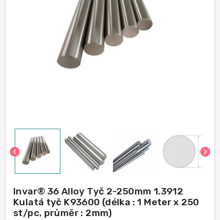
chevron_left
chevron_right
Invar® 36 Alloy Tyč 2-250mm 1.3912
Kulatá tyč K93600 (délka : 1 Meter x 250
st/pc, průměr : 2mm)