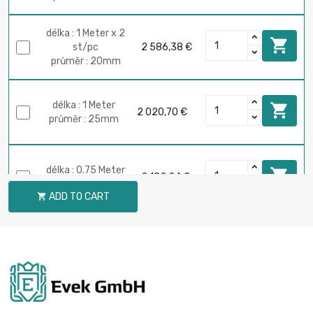
délka : 1 Meter x 2

st/pc
2 586,38 €
průměr : 20mm
délka : 1 Meter

2 020,70 €
průměr : 25mm
délka : 0.75 Meter

2 182,24 €
průměr : 30mm
ADD TO CART

délka : 1 Meter

2 909,69 €
průměr : 30mm
délka : 0.4 Meter

2 069,10 €