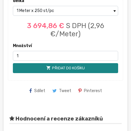
délka
3 694,86 €
S DPH
(2,96
€/Meter)
Množství
shopping_cart
PŘIDAT DO KOŠÍKU
Sdílet
Tweet
Pinterest
Hodnocení a recenze zákazníků