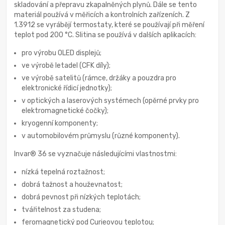
skladování a přepravu zkapalněných plynů. Dále se tento
materiál používá v měřicích a kontrolních zařízeních. Z
1.3912 se vyrábějí termostaty, které se používají při měření
teplot pod 200 °C. Slitina se používá v dalších aplikacích:
pro výrobu OLED displejů;
ve výrobě letadel (CFK díly);
ve výrobě satelitů (rámce, držáky a pouzdra pro
elektronické řídicí jednotky);
v optických a laserových systémech (opěrné prvky pro
elektromagnetické čočky);
kryogenní komponenty;
v automobilovém průmyslu (různé komponenty).
Invar® 36 se vyznačuje následujícími vlastnostmi:
nízká tepelná roztažnost;
dobrá tažnost a houževnatost;
dobrá pevnost při nízkých teplotách;
tvářitelnost za studena;
feromagnetický pod Curieovou teplotou;