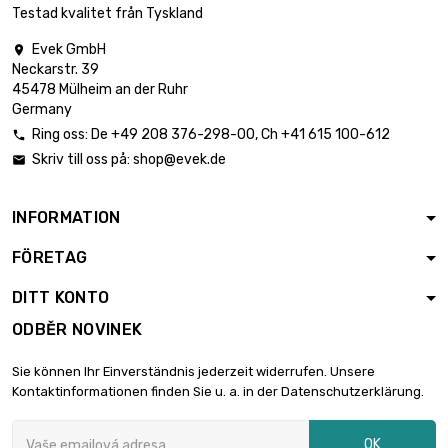
průměr : 40mm
Testad kvalitet från Tyskland
Evek GmbH

Neckarstr. 39
délka : 0.5 Meter

2 586,38 €
45478 Mülheim an der Ruhr
průměr : 40mm
Germany
Ring oss:
De
+49 208 376-298-00
, Ch
+41 615 100-612

Skriv till oss på:
shop@evek.de

délka : 0.75 Meter

3 879,62 €
průměr : 40mm
INFORMATION
FÖRETAG
délka : 0.3 Meter

2 424,72 €
průměr : 50mm
DITT KONTO
ODBĚR NOVINEK
délka : 0.4 Meter

3 233,00 €
Sie können Ihr Einverständnis jederzeit widerrufen. Unsere
průměr : 50mm
Kontaktinformationen finden Sie u. a. in der Datenschutzerklärung.
OK
délka : 0.2 Meter