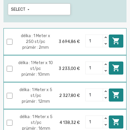
SELECT

délka : 1 Meter x

250 st/pc
3 694,86 €
průměr : 2mm
délka : 1 Meter x 10

st/pc
3 233,00 €
průměr : 10mm
délka : 1 Meter x 5

st/pc
2 327,80 €
průměr : 12mm
délka : 1 Meter x 5

st/pc
4 138,32 €
průměr : 16mm