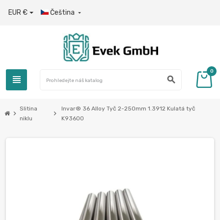
EUR €
Čeština

0
view_headline
search
Slitina
Invar® 36 Alloy Tyč 2-250mm 1.3912 Kulatá tyč
chevron_right
chevron_right
niklu
K93600