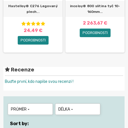
Hastelloy® C276 Legovaný
incoloy® 800 slitina tyč 10-
plech...
160mm...
2 263,67 €
24,49 €
PODROBNOSTI
PODROBNOSTI
Recenze
Buďte první, kdo napíše svou recenzi !
PRŮMĚR
DÉLKA


Sort by: