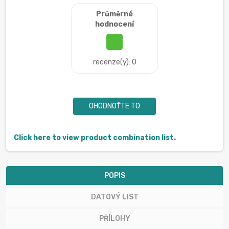
Průměrné
hodnocení
recenze(y): 0
OHODNOŤTE TO
Click here to view product combination list.
POPIS
DATOVÝ LIST
PŘÍLOHY