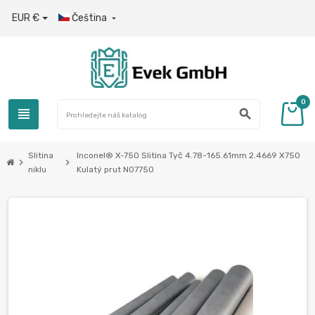
EUR €
Čeština

0
view_headline
search
Slitina
Inconel® X-750 Slitina Tyč 4.78-165.61mm 2.4669 X750
chevron_right
chevron_right
niklu
Kulatý prut N07750