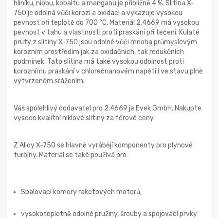
hliníku, niobu, kobaltu a manganu je přibližně 4 %. Slitina X-
750 je odolná vůči korozi a oxidaci a vykazuje vysokou
pevnost při teplotě do 700 °C. Materiál 2.4669 má vysokou
pevnost v tahu a vlastnosti proti praskání při tečení. Kulaté
pruty z slitiny X-750 jsou odolné vůči mnoha průmyslovým
korozním prostředím jak za oxidačních, tak redukčních
podmínek. Tato slitina má také vysokou odolnost proti
koroznímu praskání v chlorečnanovém napětí i ve stavu plně
vytvrzeném srážením.
Váš spolehlivý dodavatel pro 2.4669 je Evek GmbH. Nakupte
vysoce kvalitní niklové slitiny za férové ceny.
Z Alloy X-750 se hlavně vyrábějí komponenty pro plynové
turbíny. Materiál se také používá pro:
Spalovací komory raketových motorů;
vysokoteplotně odolné pružiny, šrouby a spojovací prvky