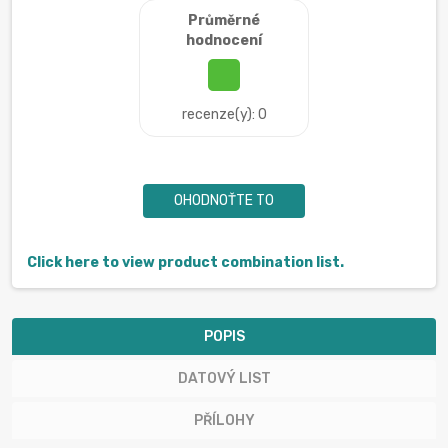
Průměrné
hodnocení
recenze(y): 0
OHODNOŤTE TO
Click here to view product combination list.
POPIS
DATOVÝ LIST
PŘÍLOHY