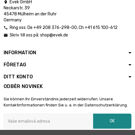
Evek GmbH

délka : 1 Meter
Neckarstr. 39

průměr :
2 796,43 €
45478 Mülheim an der Ruhr
25.65mm
Germany
Ring oss:
De
+49 208 376-298-00
, Ch
+41 615 100-612

Skriv till oss på:
shop@evek.de

délka : 0.5 Meter

2 176,06 €
průměr : 32mm
INFORMATION
FÖRETAG
délka : 0.75 Meter

3 264,10 €
průměr : 32mm
DITT KONTO
ODBĚR NOVINEK
délka : 0.3 Meter

1 875,14 €
Sie können Ihr Einverständnis jederzeit widerrufen. Unsere
průměr : 38.35mm
Kontaktinformationen finden Sie u. a. in der Datenschutzerklärung.
délka : 0.4 Meter
OK

průměr :
2 500,22 €
38.35mm