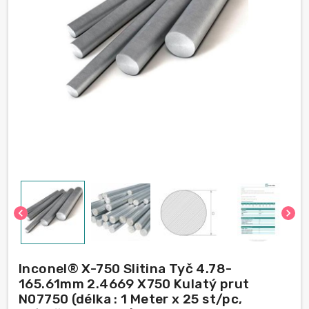
chevron_left
chevron_right
Inconel® X-750 Slitina Tyč 4.78-
165.61mm 2.4669 X750 Kulatý prut
N07750 (délka : 1 Meter x 25 st/pc,