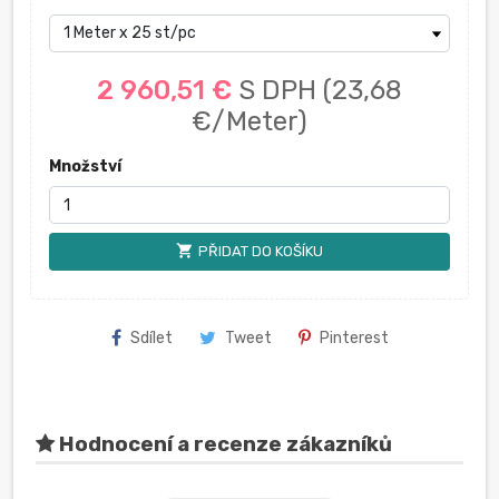
2 960,51 €
S DPH
(23,68
€/Meter)
Množství
shopping_cart
PŘIDAT DO KOŠÍKU
Sdílet
Tweet
Pinterest
Hodnocení a recenze zákazníků