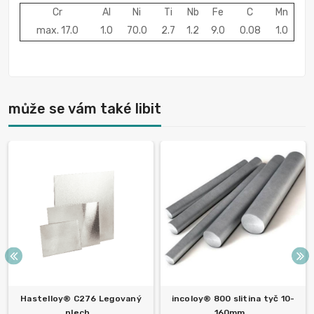
Cr
Al
Ni
Ti
Nb
Fe
C
Mn
max. 17.0
1.0
70.0
2.7
1.2
9.0
0.08
1.0
může se vám také libit
Hastelloy® C276 Legovaný
incoloy® 800 slitina tyč 10-
plech...
160mm...