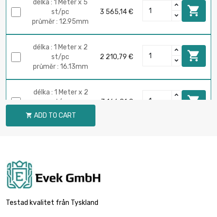
délka : 1 Meter x 5

st/pc
3 565,14 €
průměr : 12.95mm
délka : 1 Meter x 2

st/pc
2 210,79 €
průměr : 16.13mm
délka : 1 Meter x 2

st/pc
3 166,81 €
průměr : 19.3mm
ADD TO CART

délka : 1 Meter

2 147,15 €
průměr : 22.48mm
délka : 0.75 Meter

2 097,29 €
průměr : 25.65mm
Testad kvalitet från Tyskland