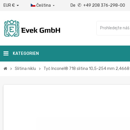
✆
EUR €
Čeština
De
+49 208 376-298-00

KATEGORIEN
Slitina niklu
Tyč Inconel® 718 slitina 10,5-254 mm 2,4668
chevron_right
chevron_right