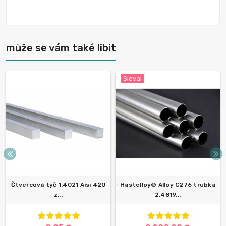
může se vám také libit
Sleva!
Čtvercová tyč 1.4021 Aisi 420
Hastelloy® Alloy C276 trubka
z...
2,4819...