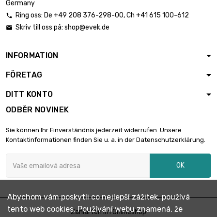
Germany
Ring oss:
De
+49 208 376-298-00
, Ch
+41 615 100-612

Skriv till oss på:
shop@evek.de

délka : 0.1 Meter

2 612,87 €
průměr : 57.4mm
INFORMATION
délka : 0.1 Meter
FÖRETAG

průměr :
3 222,84 €
63.75mm
DITT KONTO
ODBĚR NOVINEK
délka : 0.05 Meter

2 325,14 €
Sie können Ihr Einverständnis jederzeit widerrufen. Unsere
průměr : 76.58mm
Kontaktinformationen finden Sie u. a. in der Datenschutzerklärung.
OK
délka : 0.05 Meter

2 332,76 €
průměr : 76.7mm
Abychom vám poskytli co nejlepší zážitek, používá
tento web cookies. Používání webu znamená, že
délka : 0.05 Meter
Zahlarten im Onlineshop

2 718,27 €