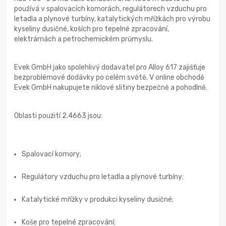
používá v spalovacích komorách, regulátorech vzduchu pro
letadla a plynové turbíny, katalytických mřížkách pro výrobu
kyseliny dusičné, koších pro tepelné zpracování,
elektrárnách a petrochemickém průmyslu.
Evek GmbH jako spolehlivý dodavatel pro Alloy 617 zajišťuje
bezproblémové dodávky po celém světě. V online obchodě
Evek GmbH nakupujete niklové slitiny bezpečně a pohodlně.
Oblasti použití 2.4663 jsou:
Spalovací komory;
Regulátory vzduchu pro letadla a plynové turbíny;
Katalytické mřížky v produkci kyseliny dusičné;
Koše pro tepelné zpracování;