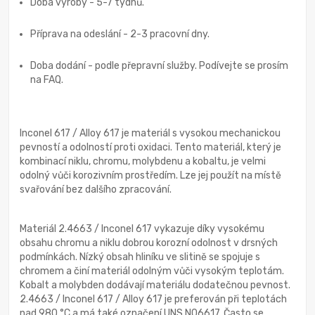
Doba výroby - 5-7 týdnů.
Příprava na odeslání - 2-3 pracovní dny.
Doba dodání - podle přepravní služby. Podívejte se prosím
na FAQ.
Inconel 617 / Alloy 617 je materiál s vysokou mechanickou
pevností a odolností proti oxidaci. Tento materiál, který je
kombinací niklu, chromu, molybdenu a kobaltu, je velmi
odolný vůči korozivním prostředím. Lze jej použít na místě
svařování bez dalšího zpracování.
Materiál 2.4663 / Inconel 617 vykazuje díky vysokému
obsahu chromu a niklu dobrou korozní odolnost v drsných
podmínkách. Nízký obsah hliníku ve slitině se spojuje s
chromem a činí materiál odolným vůči vysokým teplotám.
Kobalt a molybden dodávají materiálu dodatečnou pevnost.
2.4663 / Inconel 617 / Alloy 617 je preferován při teplotách
nad 980 °C a má také označení UNS N06617. Často se