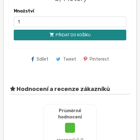
Množství
shopping_cart
PŘIDAT DO KOŠÍKU
Sdílet
Tweet
Pinterest
Hodnocení a recenze zákazníků
Průměrné
hodnocení