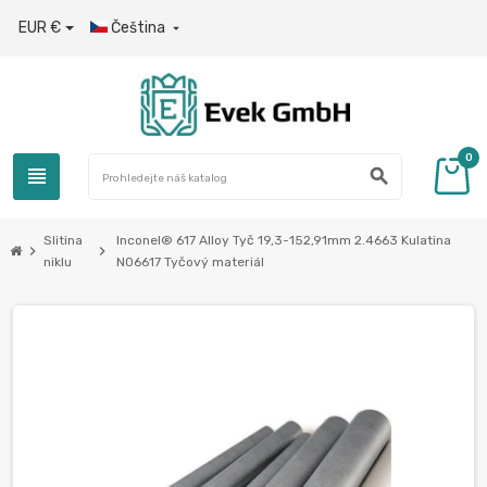
EUR €
Čeština

0
view_headline
search
Slitina
Inconel® 617 Alloy Tyč 19,3-152,91mm 2.4663 Kulatina
chevron_right
chevron_right
niklu
N06617 Tyčový materiál