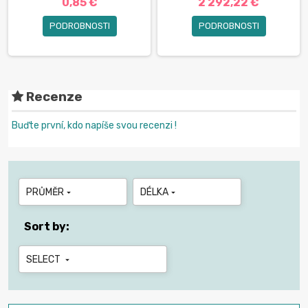
0,85 €
2 292,22 €
PODROBNOSTI
PODROBNOSTI
Recenze
Buďte první, kdo napíše svou recenzi !
PRŮMĚR
DÉLKA


Sort by:
SELECT
