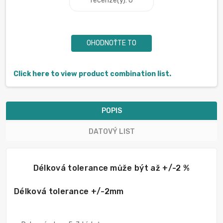
recenze(y): 0
OHODNOŤTE TO
Click here to view product combination list.
POPIS
DATOVÝ LIST
Délková tolerance může být až +/-2 %
Délková tolerance +/-2mm