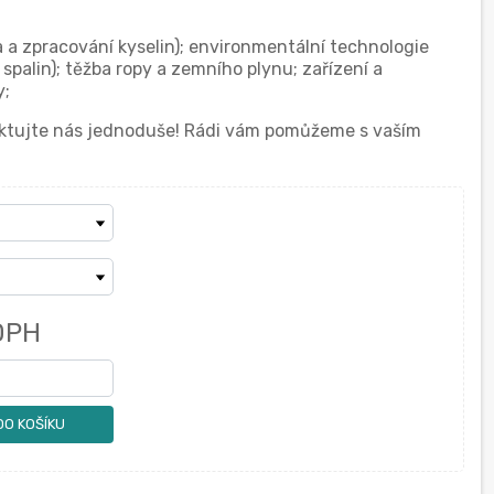
a a zpracování kyselin); environmentální technologie
 spalin); těžba ropy a zemního plynu; zařízení a
y;
taktujte nás jednoduše! Rádi vám pomůžeme s vaším
DPH
DO KOŠÍKU