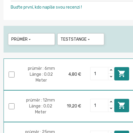
Buďte první, kdo napíše svou recenzi !
PRŮMĚR
TESTSTANGE


průměr : 6mm

Länge : 0.02
4,80 €
Meter
průměr : 12mm

Länge : 0.02
19,20 €
Meter
průměr : 25mm