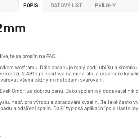
POPIS
DATOVÝ LIST
PŘÍLOHY
-2mm
dívejte se prosím na FAQ.
avkem wolframu. Dále obsahuje malý podíl uhlíku a křemíku. 
vé korozi. 2.4819 je necitlivá na minerální a organické kysel
i svařovat všemi běžnými metodami svařování.
Evek GmbH za dobrou cenu. Jako spolehlivý dodavatel niklo
lu, např. pro výrobu a zpracování kyselin. Je také často vy
padu a odsíření spalin. Další typická aplikační pole Hastello
.