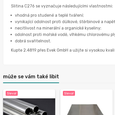
Slitina C276 se vyznačuje následujícími vlastnostmi:
vhodná pro studené a teplé tváření;
vynikající odolnost proti důlkové, štěrbinové a napě
necitlivost na minerální a organické kyseliny;
odolnost proti mořské vodě, vlhkému chlorovému pl
dobrá svařitelnost.
Kupte 2.4819 přes Evek GmbH a užijte si vysokou kvalit
může se vám také libit
Sleva!
Sleva!