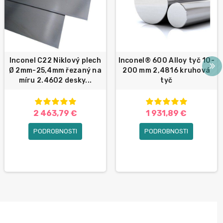
Inconel C22 Niklový plech
Inconel® 600 Alloy tyč 10-
Ø 2mm-25,4mm řezaný na
200 mm 2,4816 kruhová
míru 2.4602 desky...
tyč
2 463,79 €
1 931,89 €
PODROBNOSTI
PODROBNOSTI