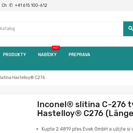
✆
Ch
+41 615 100-612
searc
HOT
PRODUKTY
NABÍDKY
PŘEPRAVA
latina Hastelloy® C276
Inconel® slitina C-276
Hastelloy® C276 (Länge
Kupte 2.4819 přes Evek GmbH a užijte si 