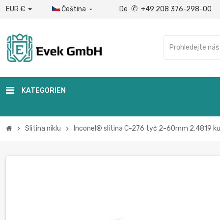
✆
EUR €
Čeština
De
+49 208 376-298-00

KATEGORIEN
Slitina niklu
Inconel® slitina C-276 tyč 2-60mm 2.4819 ku
chevron_right
chevron_right