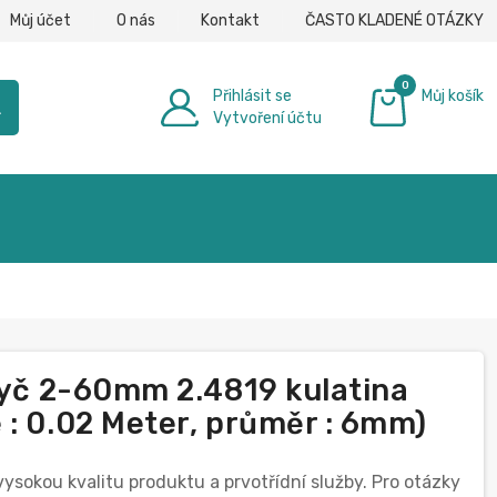
Můj účet
O nás
Kontakt
ČASTO KLADENÉ OTÁZKY
0
Přihlásit se
Můj košík
h
Vytvoření účtu
0,00 €
 tyč 2-60mm 2.4819 kulatina
 : 0.02 Meter, průměr : 6mm)
vysokou kvalitu produktu a prvotřídní služby. Pro otázky