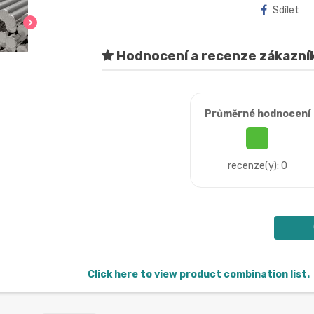
Sdílet
chevron_right
Hodnocení a recenze zákazní
Průměrné hodnocení
recenze(y): 0
Click here to view product combination list.