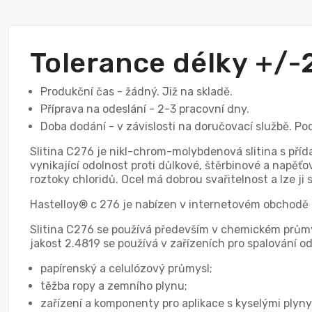
Tolerance délky +/
Produkční čas - žádný. Již na skladě.
Příprava na odeslání - 2-3 pracovní dny.
Doba dodání - v závislosti na doručovací službě. Po
Slitina C276 je nikl-chrom-molybdenová slitina s příd
vynikající odolnost proti důlkové, štěrbinové a napěťo
roztoky chloridů. Ocel má dobrou svařitelnost a lze j
Hastelloy® c 276 je nabízen v internetovém obchodě 
Slitina C276 se používá především v chemickém průmys
jakost 2.4819 se používá v zařízeních pro spalování od
papírenský a celulózový průmysl;
těžba ropy a zemního plynu;
zařízení a komponenty pro aplikace s kyselými plyny