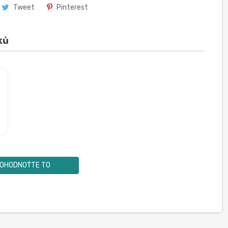
Tweet
Pinterest
ků
OHODNOŤTE TO