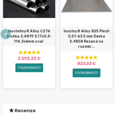
Hastelloy® Alloy C276
Incoloy® Alloy 825 Plech
trubka 2,4819 3,17x0,5-
0,51-63,5 mm Deska
114,3x6mm svař.
2.4858 Řezaná na
rozměr...
2 292,22 €
823,53 €
PODROBNOSTI
PODROBNOSTI
Recenze