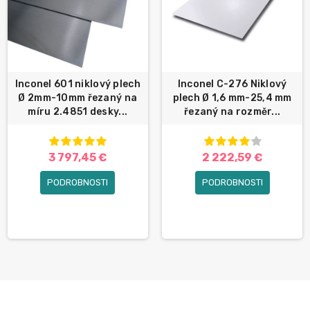
Inconel 601 niklový plech
Inconel C-276 Niklový
Ø 2mm-10mm řezaný na
plech Ø 1,6 mm-25,4 mm
míru 2.4851 desky...
řezaný na rozměr...
3 797,45 €
2 222,59 €
PODROBNOSTI
PODROBNOSTI