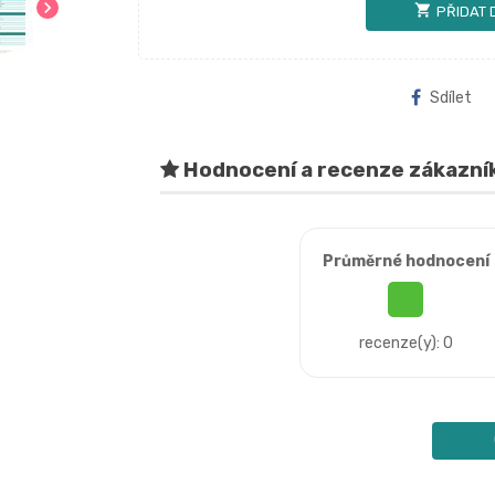
chevron_right
shopping_cart
PŘIDAT 
Sdílet
Hodnocení a recenze zákazní
Průměrné hodnocení
recenze(y): 0