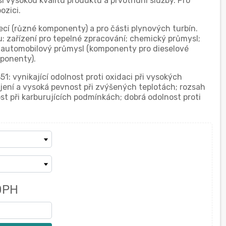
i vysokou kvalitu produktů a prvotřídní služby. Pro
ozici.
cí (různé komponenty) a pro části plynových turbín.
u: zařízení pro tepelné zpracování; chemický průmysl;
í; automobilový průmysl (komponenty pro dieselové
ponenty).
51: vynikající odolnost proti oxidaci při vysokých
ujení a vysoká pevnost při zvýšených teplotách; rozsah
ost při karburujících podmínkách; dobrá odolnost proti
DPH