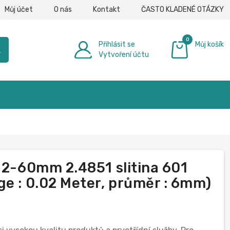
Můj účet
O nás
Kontakt
ČASTO KLADENÉ OTÁZKY
0
Přihlásit se
Můj košík
h
Vytvoření účtu
0,00 €
č 2-60mm 2.4851 slitina 601
ge : 0.02 Meter, průměr : 6mm)