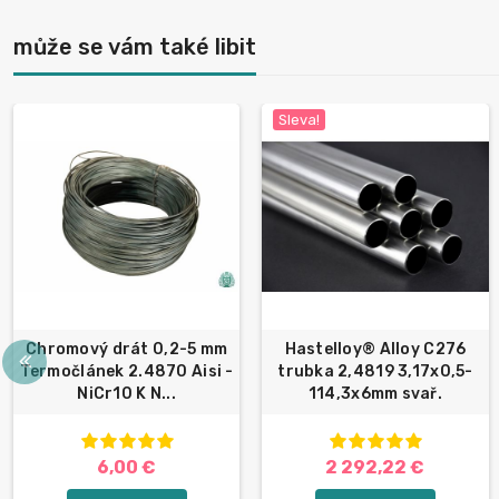
může se vám také libit
Sleva!
Chromový drát 0,2-5 mm
Hastelloy® Alloy C276
Termočlánek 2.4870 Aisi -
trubka 2,4819 3,17x0,5-
NiCr10 K N...
114,3x6mm svař.
6,00 €
2 292,22 €