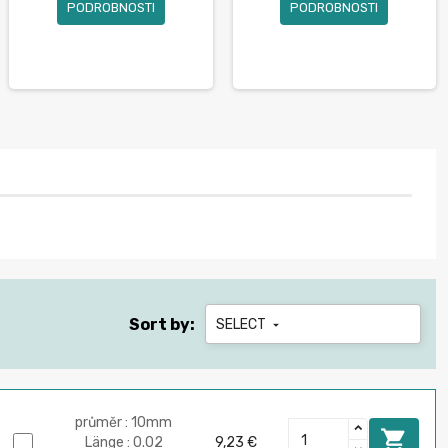
PODROBNOSTI
PODROBNOSTI
Sort by:
SELECT

průměr : 10mm

Länge : 0.02
9,23 €