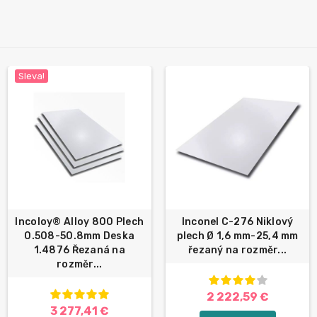
Sleva!
Incoloy® Alloy 800 Plech
Inconel C-276 Niklový
0.508-50.8mm Deska
plech Ø 1,6 mm-25,4 mm
1.4876 Řezaná na
řezaný na rozměr...
rozměr...
2 222,59 €
3 277,41 €