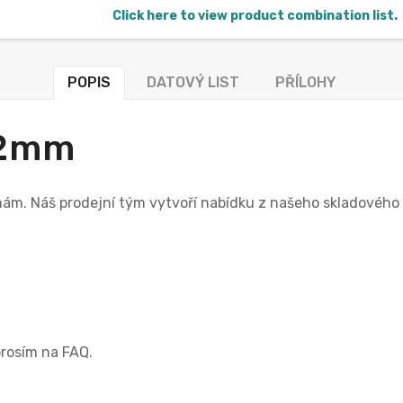
Click here to view product combination list.
POPIS
DATOVÝ LIST
PŘÍLOHY
-2mm
 nám. Náš prodejní tým vytvoří nabídku z našeho skladovéh
prosím na FAQ.