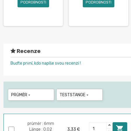
PODROBNOSTI
PODROBNOSTI
Recenze
Buďte první, kdo napíše svou recenzi !
PRŮMĚR
TESTSTANGE


průměr : 6mm

Länge : 0.02
3,33 €