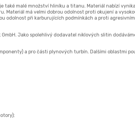
je také malé množství hliníku a titanu. Materiál nabízí vynika
íru. Materiál má velmi dobrou odolnost proti okujení a vyso
brou odolnost při karburujících podmínkách a proti agresivní
k GmbH. Jako spolehlivý dodavatel niklových slitin dodávám
ponenty) a pro části plynových turbín. Dalšími oblastmi pou
otory);