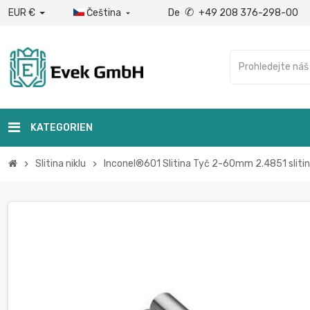
✆
EUR €
Čeština
De
+49 208 376-298-00

KATEGORIEN
Slitina niklu
Inconel®601 Slitina Tyč 2-60mm 2.4851 sliti
chevron_right
chevron_right