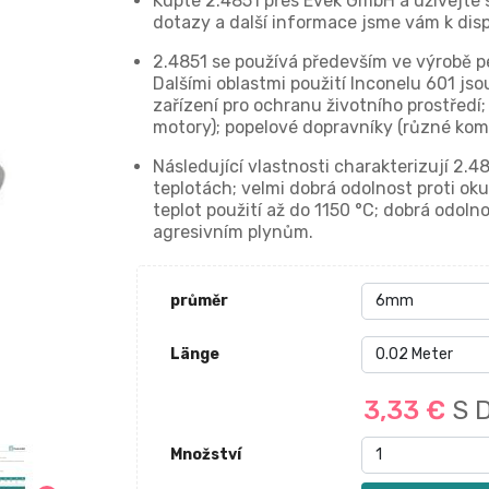
Kupte 2.4851 přes Evek GmbH a užívejte s
dotazy a další informace jsme vám k disp
2.4851 se používá především ve výrobě pe
Dalšími oblastmi použití Inconelu 601 jso
zařízení pro ochranu životního prostřed
motory); popelové dopravníky (různé kom
Následující vlastnosti charakterizují 2.48
teplotách; velmi dobrá odolnost proti ok
teplot použití až do 1150 °C; dobrá odoln
agresivním plynům.
průměr
Länge
3,33 €
S 
Množství