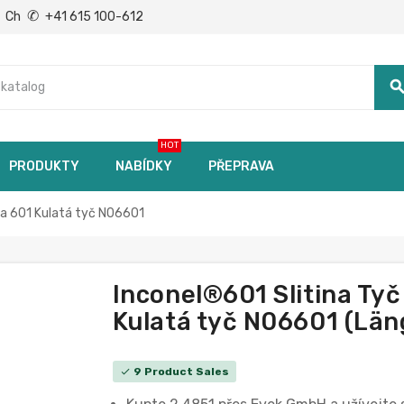
✆
Ch
+41 615 100-612
searc
HOT
PRODUKTY
NABÍDKY
PŘEPRAVA
na 601 Kulatá tyč N06601
Inconel®601 Slitina Ty
Kulatá tyč N06601 (Län
9 Product Sales
check