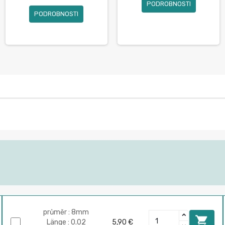
PODROBNOSTI
PODROBNOSTI
průměr : 8mm

Länge : 0.02
5,90 €