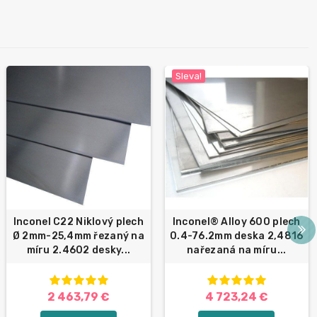
Sleva!
Inconel C22 Niklový plech
Inconel® Alloy 600 plech
Ø 2mm-25,4mm řezaný na
0.4-76.2mm deska 2,4816
míru 2.4602 desky...
nařezaná na míru...
2 463,79 €
4 723,24 €