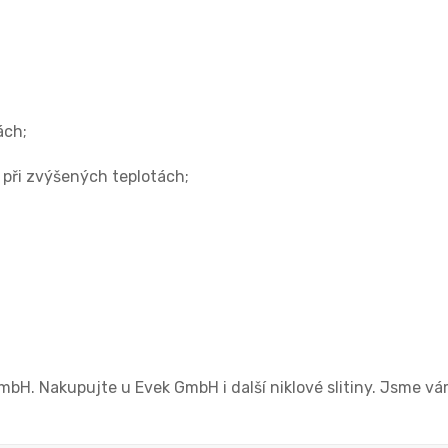
ách;
 při zvýšených teplotách;
bH. Nakupujte u Evek GmbH i další niklové slitiny. Jsme vám