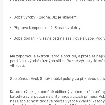
Doba výroby - žádná. Již je skladem.
Příprava k expedici - 2-3 pracovní dny.
Doba dodání - v závislosti na zásilkové službě. Podí
Má zápornou elektrodu zdroje proudu, a proto se nejčas
používá k výrobě různých slitin. Různé výrobky, které
vlhkostí.
Společnost Evek GmbH nabízí pelety za příznivou cenu
Katodický nikl je neméně oblíbený v chemickém průmys
katody závisí pouze na přítomnosti cizích příměsí: Pok
naše společnost dodává pouze vysoce kvalitní katody (