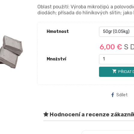
Oblast použití: Výroba mikročipů a polovod
diodách; přísada do hliníkových slitin; jak
Hmotnost
6,00 €
S 
Množství
shopping_cart
PŘIDAT 
Sdílet
Hodnocení a recenze zákazní