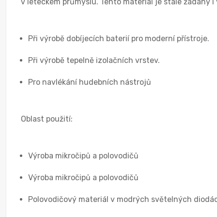
v leteckém průmyslu. Tento materiál je stále žádaný i 
Při výrobě dobíjecích baterií pro moderní přístroje.
Při výrobě tepelně izolačních vrstev.
Pro navlékání hudebních nástrojů
Oblast použití:
Výroba mikročipů a polovodičů
Výroba mikročipů a polovodičů
Polovodičový materiál v modrých světelných diodá