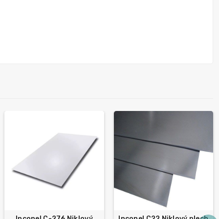
Inconel C-276 Niklový
Inconel C22 Niklový plech