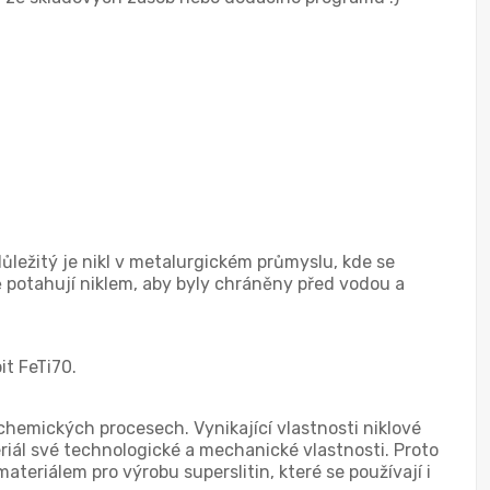
důležitý je nikl v metalurgickém průmyslu, kde se
ě potahují niklem, aby byly chráněny před vodou a
it FeTi70.
hemických procesech. Vynikající vlastnosti niklové
eriál své technologické a mechanické vlastnosti. Proto
teriálem pro výrobu superslitin, které se používají i