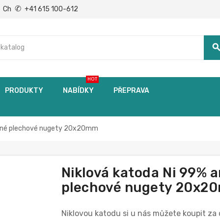
✆
Ch
+41 615 100-612
searc
HOT
PRODUKTY
NABÍDKY
PŘEPRAVA
eslné plechové nugety 20x20mm
Niklová katoda Ni 99% 
plechové nugety 20x2
Niklovou katodu si u nás můžete koupit za