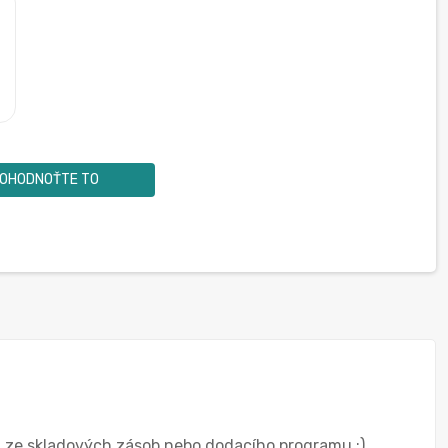
OHODNOŤTE TO
ku ze skladových zásob nebo dodacího programu :)