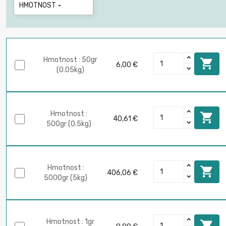
HMOTNOST

Hmotnost : 50gr

6,00 €
(0.05kg)
Hmotnost :

40,61 €
500gr (0.5kg)
Hmotnost :

406,06 €
5000gr (5kg)
Hmotnost : 1gr
