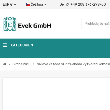
✆
EUR €
Čeština
De
+49 208 376-298-00

KATEGORIEN
Slitina niklu
Niklová katoda Ni 99% anoda vytvoření řem
chevron_right
chevron_right