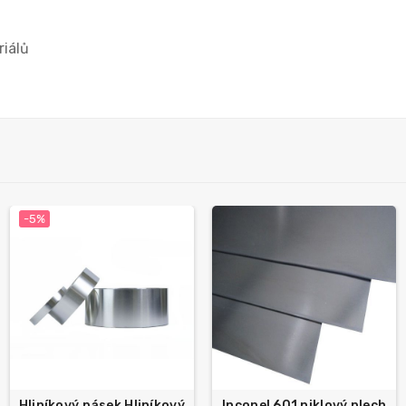
riálů
-5%
Hliníkový pásek Hliníkový
Inconel 601 niklový plech