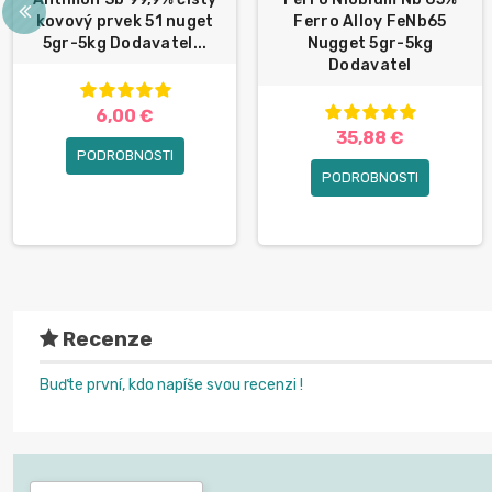
kovový prvek 51 nuget
Ferro Alloy FeNb65
5gr-5kg Dodavatel...
Nugget 5gr-5kg
Dodavatel
6,00 €
35,88 €
PODROBNOSTI
PODROBNOSTI
Recenze
Buďte první, kdo napíše svou recenzi !