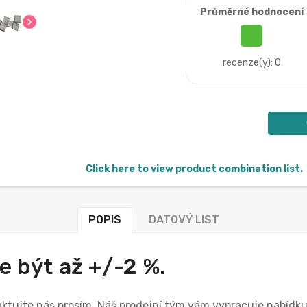
Průměrné hodnocení
chevron_right
recenze(y): 0
Click here to view product combination list.
POPIS
DATOVÝ LIST
 být až +/-2 %.
taktujte nás prosím. Náš prodejní tým vám vypracuje nabíd