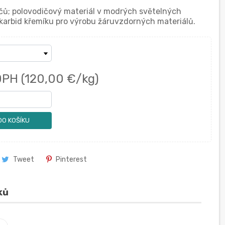
ičů; polovodičový materiál v modrých světelných
o karbid křemíku pro výrobu žáruvzdorných materiálů.
DPH
(120,00 €/kg)
DO KOŠÍKU
Tweet
Pinterest
ků