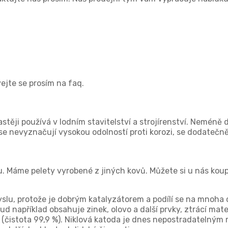
vejte se prosím na faq.
těji používá v lodním stavitelství a strojírenství. Neméně 
 se nevyznačují vysokou odolností proti korozi, se dodatečn
. Máme pelety vyrobené z jiných kovů. Můžete si u nás koup
lu, protože je dobrým katalyzátorem a podílí se na mnoha c
ud například obsahuje zinek, olovo a další prvky, ztrácí mat
čistota 99,9 %). Niklová katoda je dnes nepostradatelným ma