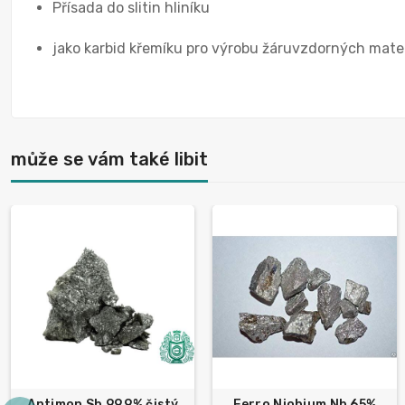
Přísada do slitin hliníku
jako karbid křemíku pro výrobu žáruvzdorných mate
může se vám také libit
Antimon Sb 99,9% čistý
Ferro Niobium Nb 65%