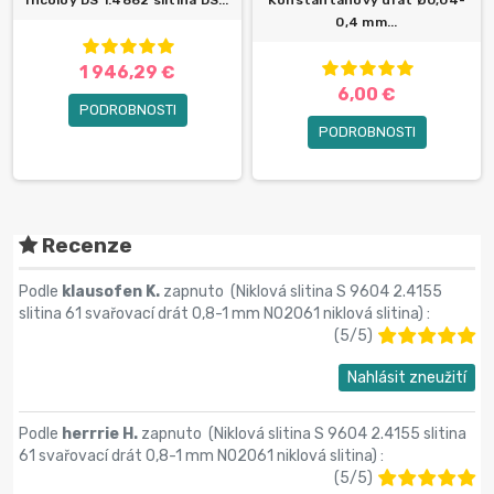
Incoloy DS 1.4862 slitina DS...
Konstantanový drát Ø0,04-
0,4 mm...
1 946,29 €
6,00 €
PODROBNOSTI
PODROBNOSTI
Recenze
Podle
klausofen K.
zapnuto (
Niklová slitina S 9604 2.4155
slitina 61 svařovací drát 0,8-1 mm N02061 niklová slitina
) :
(
5
/
5
)
Nahlásit zneužití
Podle
herrrie H.
zapnuto (
Niklová slitina S 9604 2.4155 slitina
61 svařovací drát 0,8-1 mm N02061 niklová slitina
) :
(
5
/
5
)