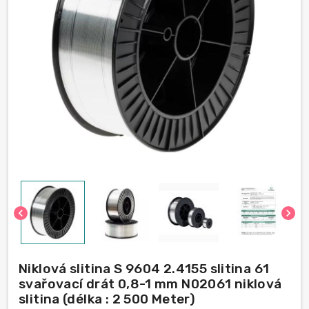
chevron_left
chevron_right
Niklová slitina S 9604 2.4155 slitina 61
svařovací drát 0,8-1 mm N02061 niklová
slitina (délka : 2 500 Meter)