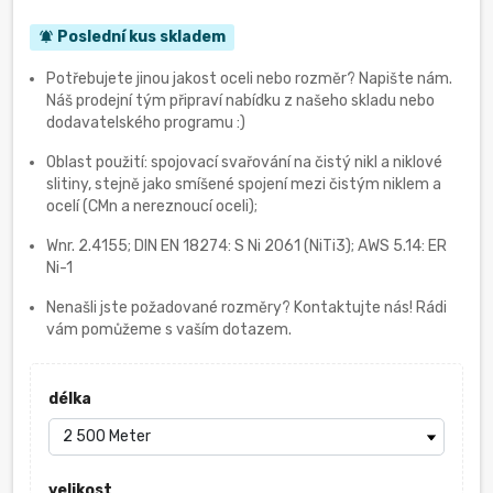
Poslední kus skladem
notifications_active
Potřebujete jinou jakost oceli nebo rozměr? Napište nám.
Náš prodejní tým připraví nabídku z našeho skladu nebo
dodavatelského programu :)
Oblast použití: spojovací svařování na čistý nikl a niklové
slitiny, stejně jako smíšené spojení mezi čistým niklem a
ocelí (CMn a nereznoucí oceli);
Wnr. 2.4155; DIN EN 18274: S Ni 2061 (NiTi3); AWS 5.14: ER
Ni-1
Nenašli jste požadované rozměry? Kontaktujte nás! Rádi
vám pomůžeme s vaším dotazem.
délka
velikost