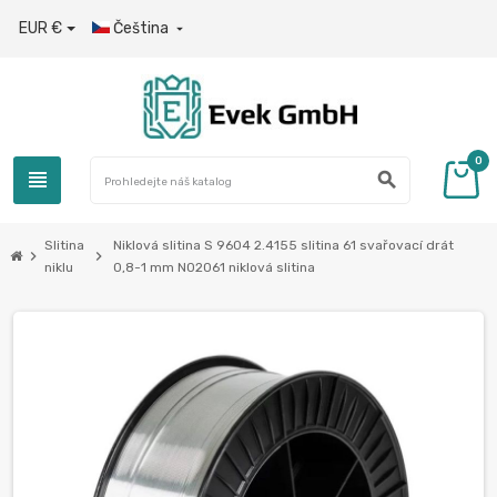
EUR €
Čeština

0
view_headline
search
Slitina
Niklová slitina S 9604 2.4155 slitina 61 svařovací drát
chevron_right
chevron_right
niklu
0,8-1 mm N02061 niklová slitina