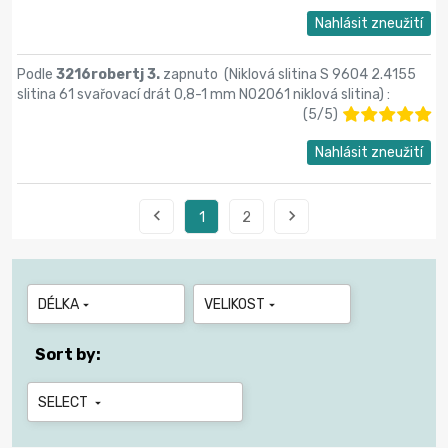
Nahlásit zneužití
Podle
3216robertj 3.
zapnuto (
Niklová slitina S 9604 2.4155
slitina 61 svařovací drát 0,8-1 mm N02061 niklová slitina
) :
(
5
/
5
)
Nahlásit zneužití


1
2
DÉLKA
VELIKOST


Sort by:
SELECT
