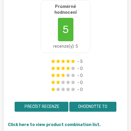
Průměrné
hodnocení
5
recenze(y): 5
- 5
- 0
- 0
- 0
- 0
PŘEČÍST RECENZE
OHODNOŤTE TO
Click here to view product combination list.