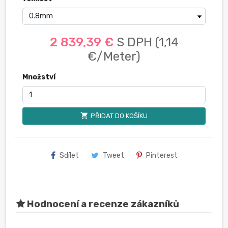
2 839,39 €
S DPH
(1,14
€/Meter)
Množství
shopping_cart
PŘIDAT DO KOŠÍKU
Sdílet
Tweet
Pinterest
Hodnocení a recenze zákazníků