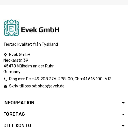
Testad kvalitet från Tyskland
Evek GmbH

Neckarstr. 39
45478 Mülheim an der Ruhr
Germany
Ring oss:
De
+49 208 376-298-00
, Ch
+41 615 100-612

Skriv till oss på:
shop@evek.de

INFORMATION
FÖRETAG
DITT KONTO