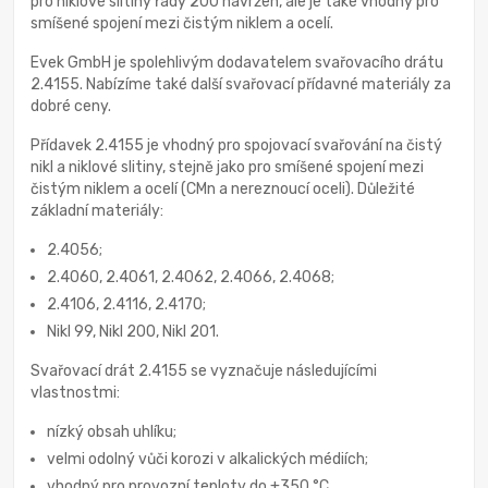
pro niklové slitiny řady 200 navržen, ale je také vhodný pro
smíšené spojení mezi čistým niklem a ocelí.
Evek GmbH je spolehlivým dodavatelem svařovacího drátu
2.4155. Nabízíme také další svařovací přídavné materiály za
dobré ceny.
Přídavek 2.4155 je vhodný pro spojovací svařování na čistý
nikl a niklové slitiny, stejně jako pro smíšené spojení mezi
čistým niklem a ocelí (CMn a nereznoucí oceli). Důležité
základní materiály:
2.4056;
2.4060, 2.4061, 2.4062, 2.4066, 2.4068;
2.4106, 2.4116, 2.4170;
Nikl 99, Nikl 200, Nikl 201.
Svařovací drát 2.4155 se vyznačuje následujícími
vlastnostmi:
nízký obsah uhlíku;
velmi odolný vůči korozi v alkalických médiích;
vhodný pro provozní teploty do +350 °C.