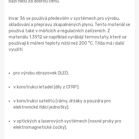
bázi niklu za dobrou cenu.
Invar 36 se používá především v systémech pro výrobu,
skladování a přepravu zkapalněných plynů. Tento materiál se
používá také v měřicích a regulačních zařízeních. Z
materiálu 1.3912 se například vyrábějí termostaty, které se
používají k měření teploty nižší než 200 °C. Třída má i další
využití:
pro výrobu obrazovek OLED;
v konstrukci letadel (díly z CFRP);
v konstrukci satelitů (rámy, držáky a pouzdra pro
elektronické řídicí jednotky);
v optických a laserových systémech (nosné prvky pro
elektromagnetické čočky);