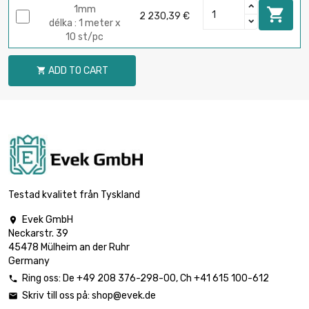
1mm

2 230,39 €
délka : 1 meter x
10 st/pc
ADD TO CART

Testad kvalitet från Tyskland
Evek GmbH

Neckarstr. 39
45478 Mülheim an der Ruhr
Germany
Ring oss:
De
+49 208 376-298-00
, Ch
+41 615 100-612

Skriv till oss på:
shop@evek.de
