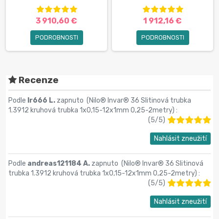
3 910,60 €
1 912,16 €
PODROBNOSTI
PODROBNOSTI
Recenze
Podle
lr666 L.
zapnuto (
Nilo® Invar® 36 Slitinová trubka
1.3912 kruhová trubka 1x0,15-12х1mm 0,25-2metry
) :
(
5
/
5
)
Nahlásit zneužití
Podle
andreas121184 A.
zapnuto (
Nilo® Invar® 36 Slitinová
trubka 1.3912 kruhová trubka 1x0,15-12х1mm 0,25-2metry
) :
(
5
/
5
)
Nahlásit zneužití