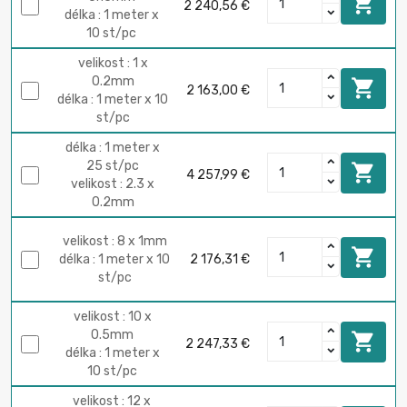

2 240,56 €
délka : 1 meter x
10 st/pc
velikost : 1 x
0.2mm

2 163,00 €
délka : 1 meter x 10
st/pc
délka : 1 meter x
25 st/pc

4 257,99 €
velikost : 2.3 x
0.2mm
velikost : 8 x 1mm

délka : 1 meter x 10
2 176,31 €
st/pc
velikost : 10 x
0.5mm

2 247,33 €
délka : 1 meter x
10 st/pc
velikost : 12 x