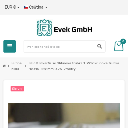
EUR €
Čeština

0
view_headline
search
Slitina
Nilo® Invar® 36 Slitinová trubka 1.3912 kruhová trubka
chevron_right
chevron_right
niklu
1x0,15-12х1mm 0,25-2metry
Sleva!