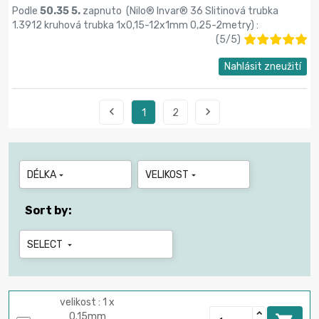
Podle
50.35 5.
zapnuto (
Nilo® Invar® 36 Slitinová trubka
1.3912 kruhová trubka 1x0,15-12х1mm 0,25-2metry
) :
(
5
/
5
)
Nahlásit zneužití


1
2
DÉLKA
VELIKOST


Sort by:
SELECT

velikost : 1 x
0.15mm