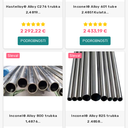
Hastelloy® Alloy C276 trubka
Inconel® Alloy 601 tube
2,4819...
2.4851 Kulatá...
2 292,22 €
2 433,19 €
PODROBNOSTI
PODROBNOSTI
Sleva!
Sleva!
Inconel® Alloy 800 trubka
Inconel® Alloy 825 trubka
1,4876...
2.4858...