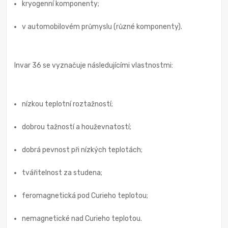
kryogenní komponenty;
v automobilovém průmyslu (různé komponenty).
Invar 36 se vyznačuje následujícími vlastnostmi:
nízkou teplotní roztažností;
dobrou tažností a houževnatostí;
dobrá pevnost při nízkých teplotách;
tvářitelnost za studena;
feromagnetická pod Curieho teplotou;
nemagnetické nad Curieho teplotou.