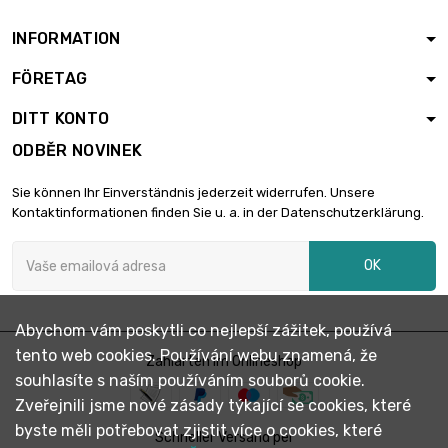
INFORMATION
FÖRETAG
DITT KONTO
ODBĚR NOVINEK
Sie können Ihr Einverständnis jederzeit widerrufen. Unsere
Kontaktinformationen finden Sie u. a. in der Datenschutzerklärung.
OK
Abychom vám poskytli co nejlepší zážitek, používá
tento web cookies. Používání webu znamená, že
Zahlarten im Onlineshop
souhlasíte s naším používáním souborů cookie.
Zveřejnili jsme nové zásady týkající se cookies, které
byste měli potřebovat zjistit více o cookies, které
Schneller Versand per