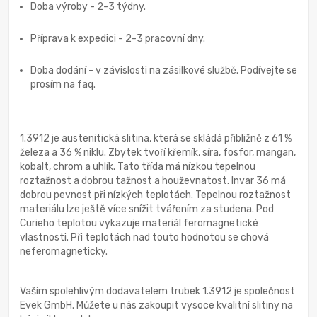
Doba výroby - 2-3 týdny.
Příprava k expedici - 2-3 pracovní dny.
Doba dodání - v závislosti na zásilkové službě. Podívejte se
prosím na faq.
1.3912 je austenitická slitina, která se skládá přibližně z 61 %
železa a 36 % niklu. Zbytek tvoří křemík, síra, fosfor, mangan,
kobalt, chrom a uhlík. Tato třída má nízkou tepelnou
roztažnost a dobrou tažnost a houževnatost. Invar 36 má
dobrou pevnost při nízkých teplotách. Tepelnou roztažnost
materiálu lze ještě více snížit tvářením za studena. Pod
Curieho teplotou vykazuje materiál feromagnetické
vlastnosti. Při teplotách nad touto hodnotou se chová
neferomagneticky.
Vaším spolehlivým dodavatelem trubek 1.3912 je společnost
Evek GmbH. Můžete u nás zakoupit vysoce kvalitní slitiny na