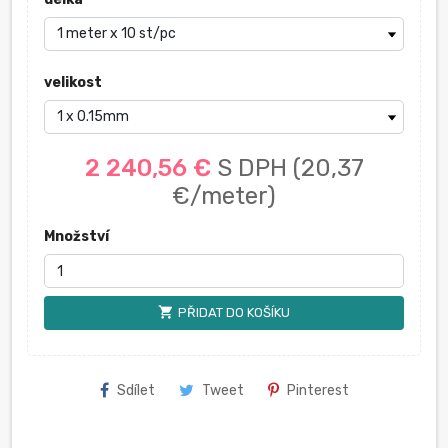
velikost
2 240,56 €
S DPH
(20,37
€/meter)
Množství
shopping_cart
PŘIDAT DO KOŠÍKU
Sdílet
Tweet
Pinterest