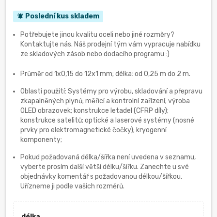
Poslední kus skladem
notifications_active
Potřebujete jinou kvalitu oceli nebo jiné rozměry?
Kontaktujte nás. Náš prodejní tým vám vypracuje nabídku
ze skladových zásob nebo dodacího programu :)
Průměr od 1x0,15 do 12х1 mm; délka: od 0,25 m do 2 m.
Oblasti použití: Systémy pro výrobu, skladování a přepravu
zkapalněných plynů; měřicí a kontrolní zařízení; výroba
OLED obrazovek; konstrukce letadel (CFRP díly);
konstrukce satelitů; optické a laserové systémy (nosné
prvky pro elektromagnetické čočky); kryogenní
komponenty;
Pokud požadovaná délka/šířka není uvedena v seznamu,
vyberte prosím další větší délku/šířku. Zanechte u své
objednávky komentář s požadovanou délkou/šířkou.
Uřízneme ji podle vašich rozměrů.
délka