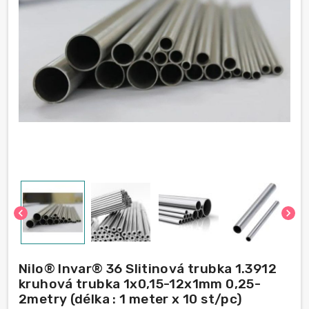
chevron_left
chevron_right
Nilo® Invar® 36 Slitinová trubka 1.3912
kruhová trubka 1x0,15-12х1mm 0,25-
2metry (délka : 1 meter x 10 st/pc)