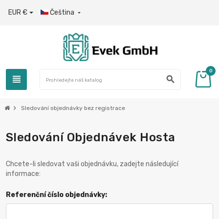
EUR €
Čeština

0
view_headline
search
chevron_right
Sledování objednávky bez registrace
Sledování Objednávek Hosta
Chcete-li sledovat vaši objednávku, zadejte následující
informace:
Referenční číslo objednávky: