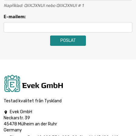
Například: QIIXJXNUI nebo QIIXJXNUI # 1
E-mailem:
POSLAT
Testad kvalitet från Tyskland
Evek GmbH

Neckarstr. 39
45478 Mülheim an der Ruhr
Germany