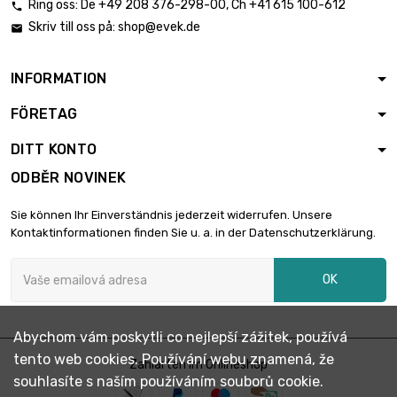
Ring oss:
De
+49 208 376-298-00
, Ch
+41 615 100-612

Skriv till oss på:
shop@evek.de

INFORMATION
FÖRETAG
DITT KONTO
ODBĚR NOVINEK
Sie können Ihr Einverständnis jederzeit widerrufen. Unsere
Kontaktinformationen finden Sie u. a. in der Datenschutzerklärung.
OK
Abychom vám poskytli co nejlepší zážitek, používá
tento web cookies. Používání webu znamená, že
Zahlarten im Onlineshop
souhlasíte s naším používáním souborů cookie.