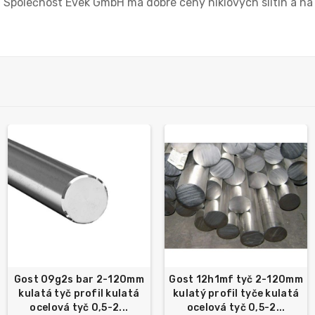
. Společnost Evek GmbH má dobré ceny niklových slitin a na
Gost 09g2s bar 2-120mm
Gost 12h1mf tyč 2-120mm
kulatá tyč profil kulatá
kulatý profil tyče kulatá
ocelová tyč 0,5-2...
ocelová tyč 0,5-2...