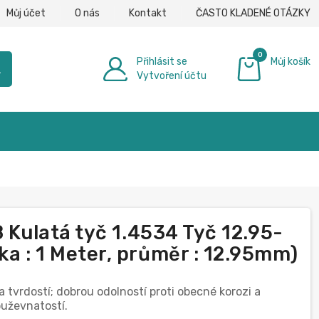
Můj účet
O nás
Kontakt
ČASTO KLADENÉ OTÁZKY
0
Přihlásit se
Můj košík
h
Vytvoření účtu
0,00 €
8 Kulatá tyč 1.4534 Tyč 12.95-
a : 1 Meter, průměr : 12.95mm)
 tvrdostí; dobrou odolností proti obecné korozi a
ouževnatostí.