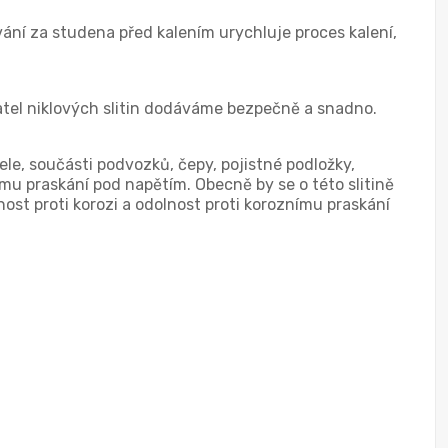
ování za studena před kalením urychluje proces kalení,
atel niklových slitin dodáváme bezpečně a snadno.
le, součásti podvozků, čepy, pojistné podložky,
mu praskání pod napětím. Obecně by se o této slitině
ost proti korozi a odolnost proti koroznímu praskání