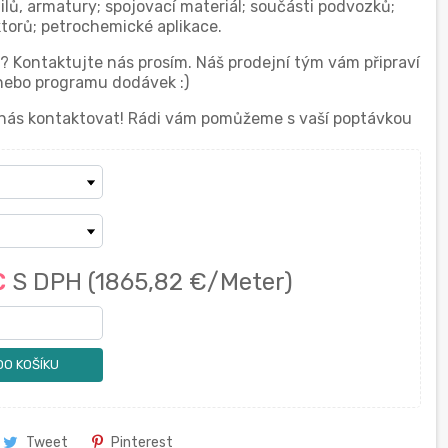
tilů, armatury; spojovací materiál; součásti podvozků;
ktorů; petrochemické aplikace.
y? Kontaktujte nás prosím. Náš prodejní tým vám připraví
nebo programu dodávek :)
 nás kontaktovat! Rádi vám pomůžeme s vaší poptávkou
€
S DPH
(1865,82 €/Meter)
DO KOŠÍKU
Tweet
Pinterest