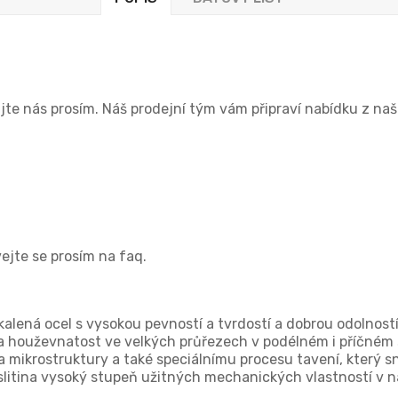
ujte nás prosím. Náš prodejní tým vám připraví nabídku z 
vejte se prosím na faq.
kalená ocel s vysokou pevností a tvrdostí a dobrou odolnost
a houževnatost ve velkých průřezech v podélném i příčném s
 mikrostruktury a také speciálnímu procesu tavení, který sn
to slitina vysoký stupeň užitných mechanických vlastností v