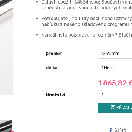
Oblasti použití 1.4534 jsou: Součásti ven
součásti letadel; součásti jaderných rea
Potřebujete jiné třídy oceli nebo rozměr
nabídku z našeho skladového programu 
Nenašli jste požadované rozměry? Stačí
průměr
délka
1 865,82 
Množství
shopping_cart
PŘIDAT 
Sdílet