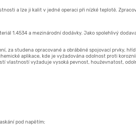
nosti a lze ji kalit v jedné operaci při nízké teplotě. Zprac
eriál 1.4534 a mezinárodní dodávky. Jako spolehlivý dodav
ní, za studena opracované a obráběné spojovací prvky, hříde
chemické aplikace, kde je vyžadována odolnost proti korozní
tí vlastností vyžaduje vysoká pevnost, houževnatost, odoln
raskání pod napětím;