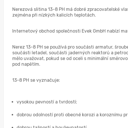
Nerezová slitina 13-8 PH má dobré zpracovatelské vlast
zejména při nízkých kalicích teplotách.
Internetový obchod společnosti Evek GmbH nabízí mat
Nerez 13-8 PH se používá pro součásti armatur, šroube
součásti letadel, součásti jaderných reaktorů a petro
mělo uvažovat, pokud se od oceli s minimální směrovos
pod napětím.
13-8 PH se vyznačuje:
vysokou pevností a tvrdostí;
dobrou odolností proti obecné korozi a koroznímu p
dobrou tažností a houževnatostí.