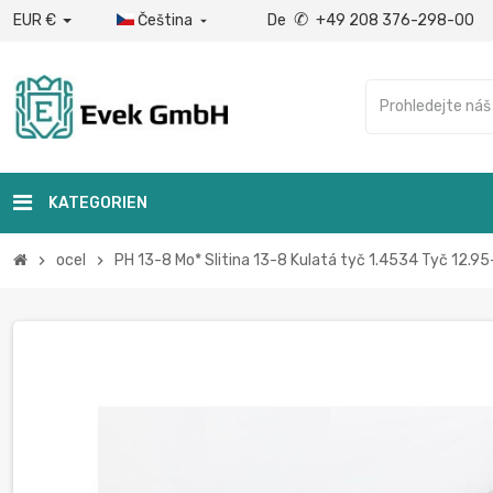
✆
EUR €
Čeština
De
+49 208 376-298-00

KATEGORIEN
ocel
PH 13-8 Mo* Slitina 13-8 Kulatá tyč 1.4534 Tyč 12
chevron_right
chevron_right