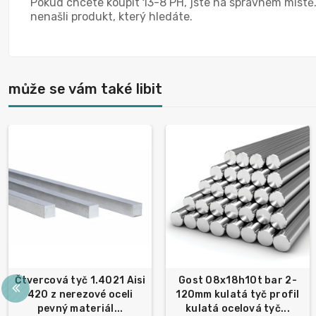
Pokud chcete koupit 13-8 PH, jste na správném místě
nenašli produkt, který hledáte.
může se vám také libit
Čtvercová tyč 1.4021 Aisi
Gost 08x18h10t bar 2-
420 z nerezové oceli
120mm kulatá tyč profil
pevný materiál...
kulatá ocelová tyč...