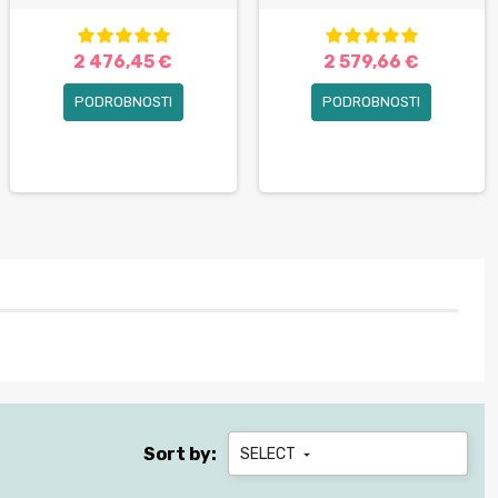
2 476,45 €
2 579,66 €
PODROBNOSTI
PODROBNOSTI
Sort by:
SELECT
