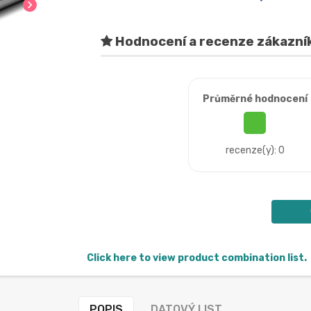
chevron_right
Hodnocení a recenze zákazní
Průměrné hodnocení
recenze(y): 0
Click here to view product combination list.
POPIS
DATOVÝ LIST