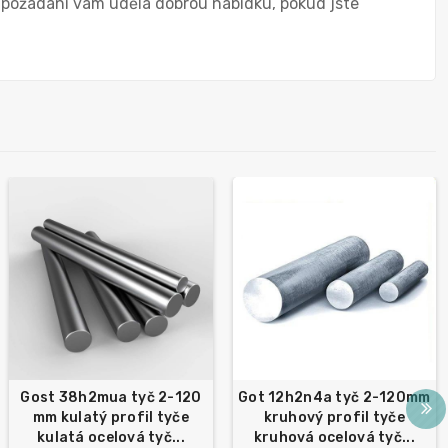
 požádání vám udělá dobrou nabídku, pokud jste
Gost 38h2mua tyč 2-120
Got 12h2n4a tyč 2-120mm
mm kulatý profil tyče
kruhový profil tyče
kulatá ocelová tyč...
kruhová ocelová tyč...