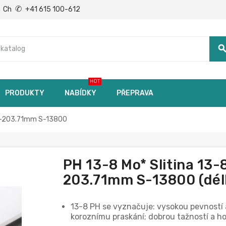
✆
Ch
+41 615 100-612
searc
HOT
PRODUKTY
NABÍDKY
PŘEPRAVA
.95-203.71mm S-13800
PH 13-8 Mo* Slitina 13-
203.71mm S-13800 (délk
13-8 PH se vyznačuje: vysokou pevností a
koroznímu praskání; dobrou tažností a h