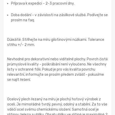
Příprava k expedici - 2-3 pracovní dny.
Doba dodání - v závislosti na zásilkové službě. Podívejte se
prosím na faq.
Důležité: Stříhejte na míru gilotinovými nůžkami. Tolerance
střihu +/- 2 mm.
Nevhodné pro dekorativní nebo viditelné plochy. Povrch čistě
průmyslové kvality - poškrábání není vyloučeno. Ne všechny
listy v ochranné fólii. Pokud je pro vás kvalita povrchu
relevantní, informujte se prosím předem zvlášť - pokusíme
se najít řešení.
Ocelový plech řezaný na míru je plochý hotový výrobek z
oceli. Je mimořádně tvrdý, pevný, odolný a stabilní. Za to vše
vděčí ocel svému chemickému složení. Samotná ocel je
slitinou železa a uhlíku. Obsah uhlíku ve slitině je maximálně 2