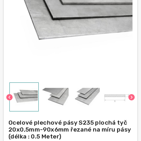
chevron_left
chevron_right
Ocelové plechové pásy S235 plochá tyč
20x0,5mm-90x6mm řezané na míru pásy
(délka : 0.5 Meter)