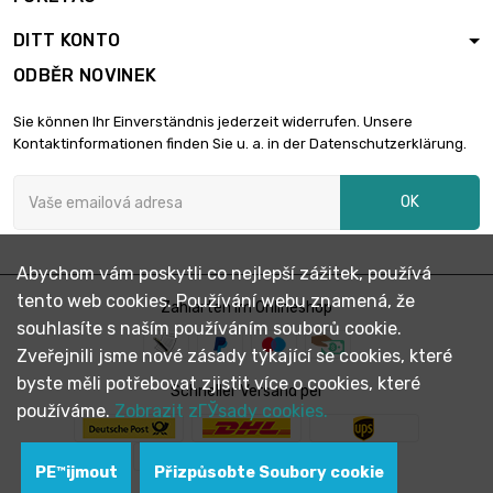

Tloušťka / síla : 2mm
3,19 €
délka : 0.5 Meter
DITT KONTO
ODBĚR NOVINEK
šířka : 40mm

Tloušťka / síla : 2mm
6,39 €
Sie können Ihr Einverständnis jederzeit widerrufen. Unsere
délka : 1 Meter
Kontaktinformationen finden Sie u. a. in der Datenschutzerklärung.
šířka : 45mm
OK

Tloušťka / síla : 2mm
3,59 €
délka : 0.5 Meter
Abychom vám poskytli co nejlepší zážitek, používá
šířka : 45mm
tento web cookies. Používání webu znamená, že
Zahlarten im Onlineshop

Tloušťka / síla : 2mm
7,18 €
souhlasíte s naším používáním souborů cookie.
délka : 1 Meter
Zveřejnili jsme nové zásady týkající se cookies, které
byste měli potřebovat zjistit více o cookies, které
Schneller Versand per
šířka : 50mm
používáme.
Zobrazit zГЎsady cookies.

Tloušťka / síla : 2mm
3,98 €
délka : 0.5 Meter
PЕ™ijmout
Přizpůsobte Soubory cookie