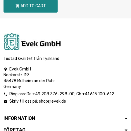
délka : 1 Meter
ADD TO CART

šířka : 90mm

Tloušťka / síla : 2mm
7,18 €
délka : 0.5 Meter
šířka : 90mm

Tloušťka / síla : 2mm
14,36 €
délka : 1 Meter
Testad kvalitet från Tyskland
Evek GmbH

šířka : 30mm
Neckarstr. 39

Tloušťka / síla : 2mm
2,38 €
45478 Mülheim an der Ruhr
délka : 0.5 Meter
Germany
Ring oss:
De
+49 208 376-298-00
, Ch
+41 615 100-612

šířka : 30mm
Skriv till oss på:
shop@evek.de


Tloušťka / síla : 2mm
4,79 €
délka : 1 Meter
INFORMATION
šířka : 40mm
FÖRETAG