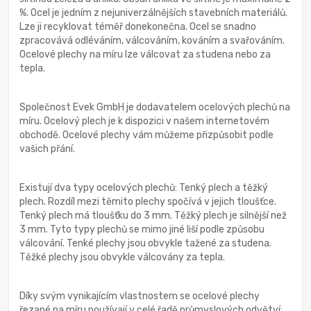
%. Ocel je jedním z nejuniverzálnějších stavebních materiálů.
Lze ji recyklovat téměř donekonečna. Ocel se snadno
zpracovává odléváním, válcováním, kováním a svařováním.
Ocelové plechy na míru lze válcovat za studena nebo za
tepla.
Společnost Evek GmbH je dodavatelem ocelových plechů na
míru. Ocelový plech je k dispozici v našem internetovém
obchodě. Ocelové plechy vám můžeme přizpůsobit podle
vašich přání.
Existují dva typy ocelových plechů: Tenký plech a těžký
plech. Rozdíl mezi těmito plechy spočívá v jejich tloušťce.
Tenký plech má tloušťku do 3 mm. Těžký plech je silnější než
3 mm. Tyto typy plechů se mimo jiné liší podle způsobu
válcování. Tenké plechy jsou obvykle tažené za studena.
Těžké plechy jsou obvykle válcovány za tepla.
Díky svým vynikajícím vlastnostem se ocelové plechy
řezané na míru používají v celé řadě průmyslových odvětví: