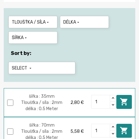
TLOUŠŤKA / SÍLA
DÉLKA


ŠÍŘKA

Sort by:
SELECT

šířka : 35mm

Tloušťka / síla : 2mm
2,80 €
délka : 0.5 Meter
šířka : 70mm

Tloušťka / síla : 2mm
5,58 €
délka : 0.5 Meter