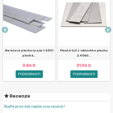
Nerezový plechový pás 1.4301
Plochá tyč z niklového plechu
plochá...
2.4060...
0,86 €
31,96 €
PODROBNOSTI
PODROBNOSTI
Recenze
Buďte první, kdo napíše svou recenzi !