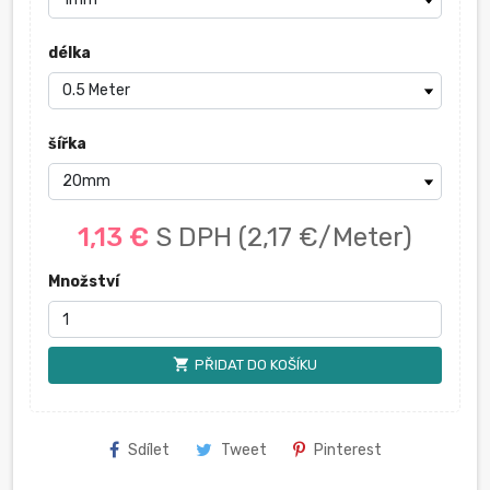
délka
šířka
1,13 €
S DPH
(2,17 €/Meter)
Množství
shopping_cart
PŘIDAT DO KOŠÍKU
Sdílet
Tweet
Pinterest