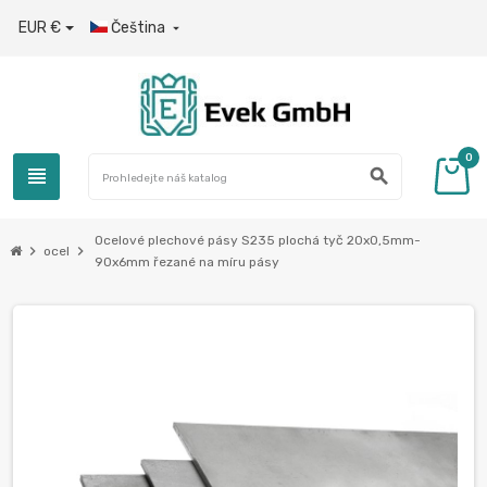
EUR €
Čeština

0
view_headline
search
Ocelové plechové pásy S235 plochá tyč 20x0,5mm-
chevron_right
chevron_right
ocel
90x6mm řezané na míru pásy