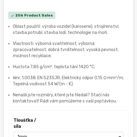
206 Product Sales
check
Oblast použití: výroba vozidel (karoserie); strojírenství;
stavba potrubí; stavba lodí; technologie na moři;
Vlastnosti: výborná svařitelnost; výborná
zpracovatelnost; dobrá tvrditelnost; vysoká pevnost;
možnost recyklace;
Hustota 7,85 g/cm³; teplota tání 1420 °C;
Wnr. 1.0038; EN S235JR; Elektrický odpor 0,15 Ω mm²/m;
Tepelná vodivost 54 W/(m - K).
Nenašli jste rozměry, které jste hledali? Stačí nás
kontaktovat! Rádi vám pomůžeme s vaší poptávkou.
Tloušťka /
síla