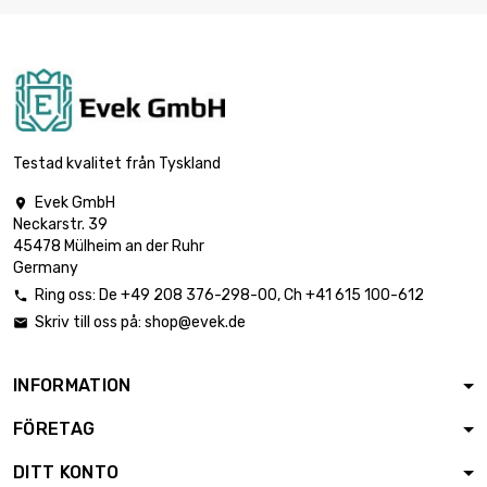
Testad kvalitet från Tyskland
Evek GmbH

Neckarstr. 39
45478 Mülheim an der Ruhr
Germany
Ring oss:
De
+49 208 376-298-00
, Ch
+41 615 100-612

Skriv till oss på:
shop@evek.de

INFORMATION
FÖRETAG
DITT KONTO