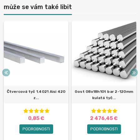
může se vám také libit
Čtvercová tyč 1.4021 Aisi 420
Gost 08x18h10t bar 2-120mm
z...
kulatá tyč...
0,85 €
2 476,45 €
PODROBNOSTI
PODROBNOSTI