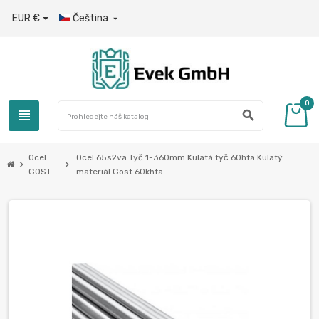
EUR €
Čeština

0
view_headline
search
Ocel
Ocel 65s2va Tyč 1-360mm Kulatá tyč 60hfa Kulatý
chevron_right
chevron_right
GOST
materiál Gost 60khfa