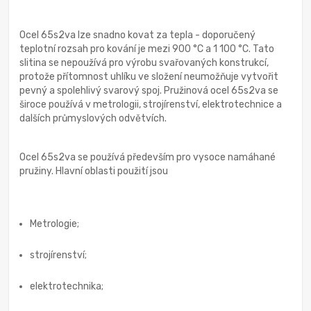
Ocel 65s2va lze snadno kovat za tepla - doporučený
teplotní rozsah pro kování je mezi 900 °C a 1 100 °C. Tato
slitina se nepoužívá pro výrobu svařovaných konstrukcí,
protože přítomnost uhlíku ve složení neumožňuje vytvořit
pevný a spolehlivý svarový spoj. Pružinová ocel 65s2va se
široce používá v metrologii, strojírenství, elektrotechnice a
dalších průmyslových odvětvích.
Ocel 65s2va se používá především pro vysoce namáhané
pružiny. Hlavní oblasti použití jsou
Metrologie;
strojírenství;
elektrotechnika;