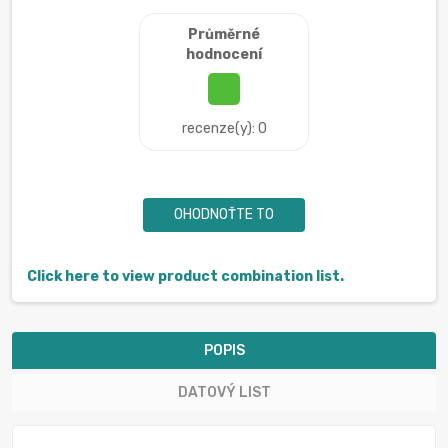
Průměrné
hodnocení
recenze(y): 0
OHODNOŤTE TO
Click here to view product combination list.
POPIS
DATOVÝ LIST