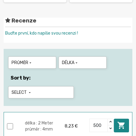
Recenze
Buďte první, kdo napíše svou recenzi !
PRŮMĚR
DÉLKA


Sort by:
SELECT

délka : 2 Meter

8,23 €
průměr : 4mm