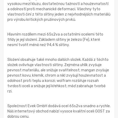
vysokou mezí kluzu, dostatečnou tažností a houževnatostí
a odolností proti mechanické deformaci. Všechny tyto
vlastnosti činí z této slitiny jeden z nejvhodnějších materiálů
pro výrobu kritických pružinových prvků.
Hlavním rozdílem mezi 65s2va a ostatními ocelemi této
třídy je její složení. Základem slitiny je železo (Fe), které
nesmí tvořit méně než 94,4 % slitiny.
Složení obsahuje také mnoho dalších složek. Každá z těchto
složek ovlivňuje vlastnosti slitiny. Zejména uhlík zvyšuje
pevnost materiálu, ale snižuje svařitelnost; mangan zvyšuje
pevnost kovu; křemík, chrom a nikl zvyšují houževnatost a
odolnost proti teplu a korozi; wolfram rozšiřuje rozsah
tvrdosti oceli a snižuje její křehkost; měď zabraňuje tvorbě
rzi.
Společnost Evek GmbH dodává ocel 65s2va snadno a rychle.
Náš internetový obchod nabízí vysoce kvalitní oceli GOST za
dobrou cenu.