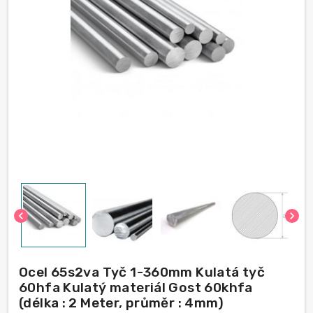
chevron_left
chevron_right
Ocel 65s2va Tyč 1-360mm Kulatá tyč
60hfa Kulatý materiál Gost 60khfa
(délka : 2 Meter, průměr : 4mm)