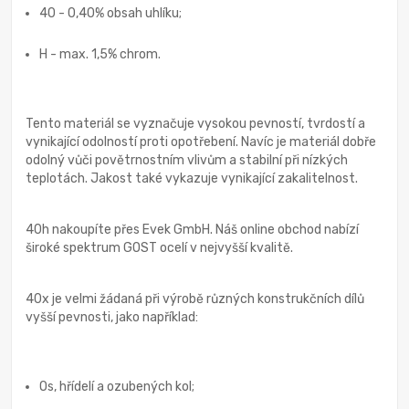
40 - 0,40% obsah uhlíku;
H - max. 1,5% chrom.
Tento materiál se vyznačuje vysokou pevností, tvrdostí a
vynikající odolností proti opotřebení. Navíc je materiál dobře
odolný vůči povětrnostním vlivům a stabilní při nízkých
teplotách. Jakost také vykazuje vynikající zakalitelnost.
40h nakoupíte přes Evek GmbH. Náš online obchod nabízí
široké spektrum GOST ocelí v nejvyšší kvalitě.
40x je velmi žádaná při výrobě různých konstrukčních dílů
vyšší pevnosti, jako například:
Os, hřídelí a ozubených kol;