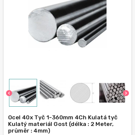
chevron_left
chevron_right
Ocel 40x Tyč 1-360mm 4Ch Kulatá tyč
Kulatý materiál Gost (délka : 2 Meter,
průměr : 4mm)