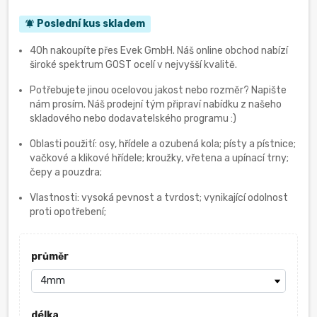
Poslední kus skladem
notifications_active
40h nakoupíte přes Evek GmbH. Náš online obchod nabízí
široké spektrum GOST ocelí v nejvyšší kvalitě.
Potřebujete jinou ocelovou jakost nebo rozměr? Napište
nám prosím. Náš prodejní tým připraví nabídku z našeho
skladového nebo dodavatelského programu :)
Oblasti použití: osy, hřídele a ozubená kola; písty a pístnice;
vačkové a klikové hřídele; kroužky, vřetena a upínací trny;
čepy a pouzdra;
Vlastnosti: vysoká pevnost a tvrdost; vynikající odolnost
proti opotřebení;
průměr
délka