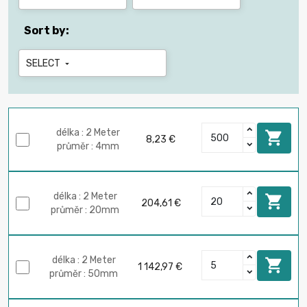
Sort by:
SELECT

délka : 2 Meter

8,23 €
průměr : 4mm
délka : 2 Meter

204,61 €
průměr : 20mm
délka : 2 Meter

1 142,97 €
průměr : 50mm