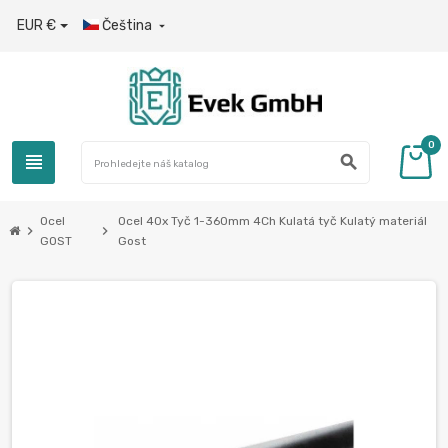
EUR €
Čeština

0
view_headline
search
Ocel
Ocel 40x Tyč 1-360mm 4Ch Kulatá tyč Kulatý materiál
chevron_right
chevron_right
GOST
Gost