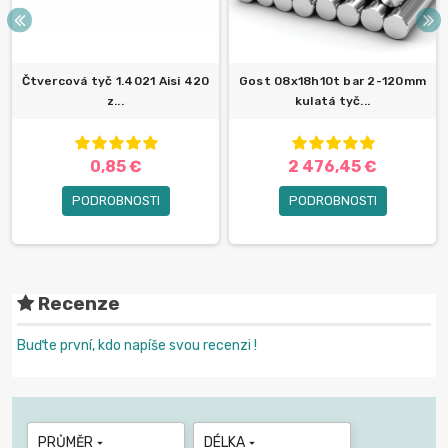
Čtvercová tyč 1.4021 Aisi 420
Gost 08x18h10t bar 2-120mm
z...
kulatá tyč...
0,85 €
2 476,45 €
PODROBNOSTI
PODROBNOSTI
Recenze
Buďte první, kdo napíše svou recenzi !
PRŮMĚR
DÉLKA

