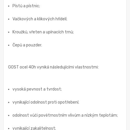
Pístů a pístnic;
Vačkových a klikových hřídelí;
Kroužků, vřeten a upínacích trnů;
Čepů a pouzder.
GOST ocel 40h vyniká následujícími vlastnostmi:
vysoká pevnost a tvrdost;
vynikající odolnost proti opotřebení;
odolnost vůči povětrnostním vlivům a nízkým teplotám;
vynikající zakalitelnost;