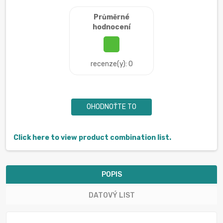
Průměrné
hodnocení
recenze(y): 0
OHODNOŤTE TO
Click here to view product combination list.
POPIS
DATOVÝ LIST