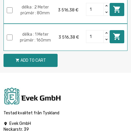
délka : 2 Meter

3 516,38 €
průměr : 80mm
délka : 1 Meter

3 516,38 €
průměr : 160mm
ADD TO CART

Testad kvalitet från Tyskland
Evek GmbH

Neckarstr. 39