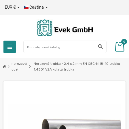
EUR €
Čeština

0
view_headline
search
nerezová
Nerezová trubka 42,4 x 2 mm EN X5CrNi18-10 trubka
chevron_right
chevron_right
ocel
1.4301 V2A kulatá trubka