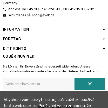
Germany
Ring oss:
De
+49 208 376-298-00
, Ch
+41 615 100-612

Skriv till oss på:
shop@evek.de

INFORMATION
FÖRETAG
DITT KONTO
ODBĚR NOVINEK
Sie können Ihr Einverständnis jederzeit widerrufen. Unsere
Kontaktinformationen finden Sie u. a. in der Datenschutzerklärung.
OK
Abychom vám poskytli co nejlepší zážitek, používá
tento web cookies. Používání webu znamená, že
Zahlarten im Onlineshop