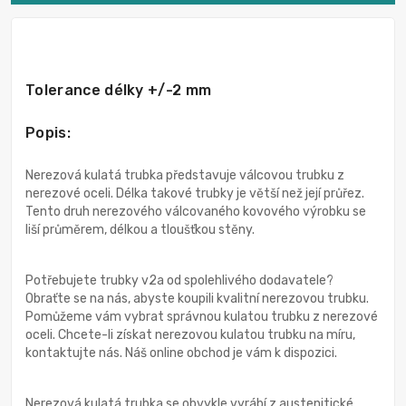
Tolerance délky +/-2 mm
Popis:
Nerezová kulatá trubka představuje válcovou trubku z
nerezové oceli. Délka takové trubky je větší než její průřez.
Tento druh nerezového válcovaného kovového výrobku se
liší průměrem, délkou a tloušťkou stěny.
Potřebujete trubky v2a od spolehlivého dodavatele?
Obraťte se na nás, abyste koupili kvalitní nerezovou trubku.
Pomůžeme vám vybrat správnou kulatou trubku z nerezové
oceli. Chcete-li získat nerezovou kulatou trubku na míru,
kontaktujte nás. Náš online obchod je vám k dispozici.
Nerezová kulatá trubka se obvykle vyrábí z austenitické