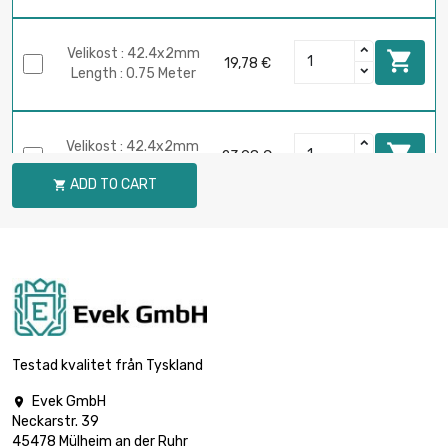
Velikost : 42.4x2mm

19,78 €
Length : 0.75 Meter
Velikost : 42.4x2mm

23,98 €
Length : 1 Meter
ADD TO CART

Testad kvalitet från Tyskland
Evek GmbH

Neckarstr. 39
45478 Mülheim an der Ruhr