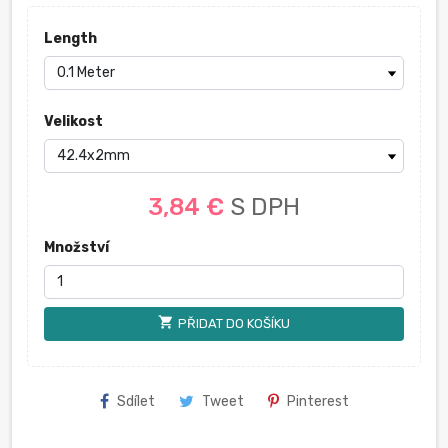
Length
Velikost
3,84 €
S DPH
Množství
shopping_cart
PŘIDAT DO KOŠÍKU
Sdílet
Tweet
Pinterest