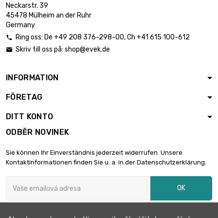
Neckarstr. 39
Hmotnost : 1 000gr

49,83 €
45478 Mülheim an der Ruhr
(1kg)
Germany
Ring oss:
De
+49 208 376-298-00
, Ch
+41 615 100-612

Skriv till oss på:
shop@evek.de

Hmotnost : 2 000gr

99,64 €
(2kg)
INFORMATION
FÖRETAG
Hmotnost : 2 500gr

122,06 €
(2.5kg)
DITT KONTO
ODBĚR NOVINEK
Hmotnost : 5 000gr

239,16 €
Sie können Ihr Einverständnis jederzeit widerrufen. Unsere
(5kg)
Kontaktinformationen finden Sie u. a. in der Datenschutzerklärung.
OK
Hmotnost : 10

468,34 €
000gr (10kg)