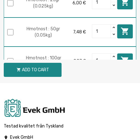

6,00 €
(0.025kg)
Hmotnost : 50gr

7,48 €
(0.05kg)
Hmotnost : 100gr

9,97 €
(0.1kg)
ADD TO CART

Hmotnost : 250gr

18,69 €
(0.25kg)
Hmotnost : 500gr

29,90 €
(0.5kg)
Testad kvalitet från Tyskland
Evek GmbH
