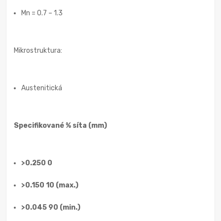
Mn = 0.7 – 1.3
Mikrostruktura:
Austenitická
Specifikované % síta (mm)
>0.250 0
>0.150 10 (max.)
>0.045 90 (min.)