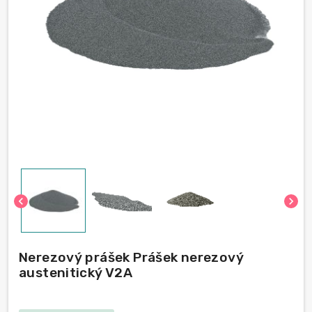
chevron_left
chevron_right
Nerezový prášek Prášek nerezový
austenitický V2A