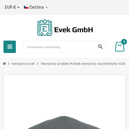
EUR €
Čeština

0
view_headline
search
chevron_right
chevron_right
nerezová ocel
Nerezový prášek Prášek nerezový austenitický V2A