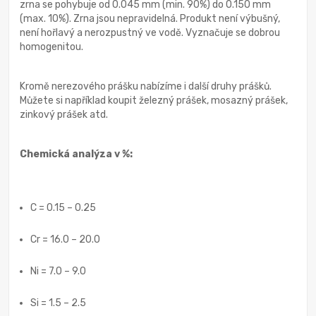
zrna se pohybuje od 0.045 mm (min. 90%) do 0.150 mm
(max. 10%). Zrna jsou nepravidelná. Produkt není výbušný,
není hořlavý a nerozpustný ve vodě. Vyznačuje se dobrou
homogenitou.
Kromě nerezového prášku nabízíme i další druhy prášků.
Můžete si například koupit železný prášek, mosazný prášek,
zinkový prášek atd.
Chemická analýza v %:
C = 0.15 – 0.25
Cr = 16.0 – 20.0
Ni = 7.0 – 9.0
Si = 1.5 – 2.5