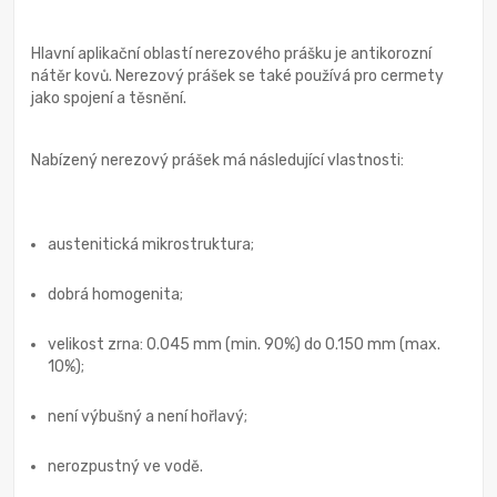
Hlavní aplikační oblastí nerezového prášku je antikorozní
nátěr kovů. Nerezový prášek se také používá pro cermety
jako spojení a těsnění.
Nabízený nerezový prášek má následující vlastnosti:
austenitická mikrostruktura;
dobrá homogenita;
velikost zrna: 0.045 mm (min. 90%) do 0.150 mm (max.
10%);
není výbušný a není hořlavý;
nerozpustný ve vodě.