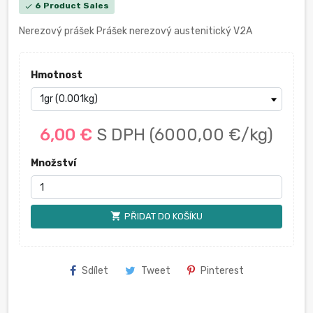
6 Product Sales
check
Nerezový prášek Prášek nerezový austenitický V2A
Hmotnost
6,00 €
S DPH
(6000,00 €/kg)
Množství
shopping_cart
PŘIDAT DO KOŠÍKU
Sdílet
Tweet
Pinterest