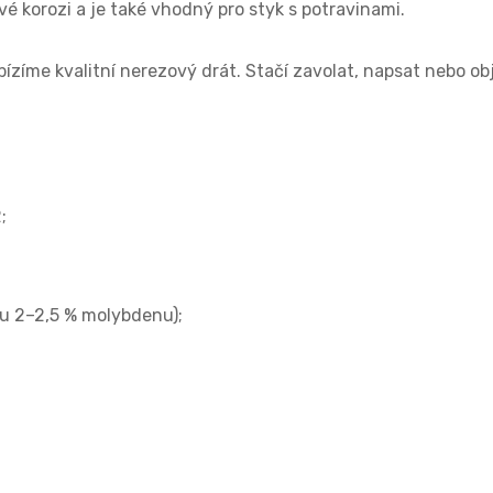
é korozi a je také vhodný pro styk s potravinami.
ízíme kvalitní nerezový drát. Stačí zavolat, napsat nebo ob
;
ku 2–2,5 % molybdenu);