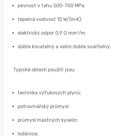
pevnost v tahu 500–700 MPa;
tepelná vodivost 15 W/(m·K);
elektrický odpor 0,9 Ω mm²/m;
dobře kovatelný a velmi dobře svařitelný.
Typické oblasti použití jsou:
technika výfukových plynů;
potravinářský průmysl;
průmysl mastných kyselin;
loděnice;