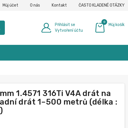
Můj účet
O nás
Kontakt
ČASTO KLADENÉ OTÁZKY
0
Přihlásit se
Můj košík
h
Vytvoření účtu
0,00 €
mm 1.4571 316Ti V4A drát na
adní drát 1–500 metrů (délka :
)