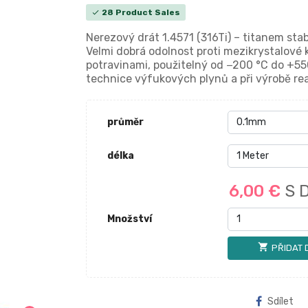
28 Product Sales
check
Nerezový drát 1.4571 (316Ti) – titanem sta
Velmi dobrá odolnost proti mezikrystalové k
potravinami, použitelný od −200 °C do +550
technice výfukových plynů a při výrobě r
průměr
délka
6,00 €
S 
Množství
shopping_cart
PŘIDAT 
Sdílet