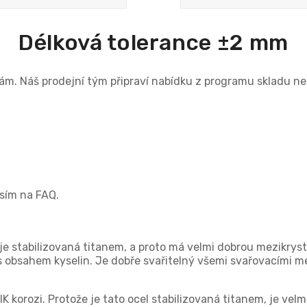
Délková tolerance ±2 mm
nám. Náš prodejní tým připraví nabídku z programu skladu 
osím na FAQ.
 je stabilizovaná titanem, a proto má velmi dobrou mezikrys
 obsahem kyselin. Je dobře svařitelný všemi svařovacími m
IK korozi. Protože je tato ocel stabilizovaná titanem, je vel