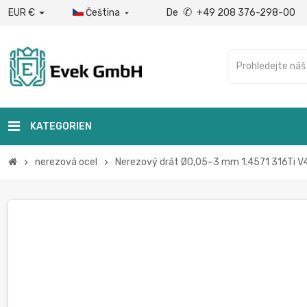
✆
EUR €
Čeština
De
+49 208 376-298-00

KATEGORIEN
nerezová ocel
Nerezový drát Ø0,05–3 mm 1.4571 316Ti V4
chevron_right
chevron_right