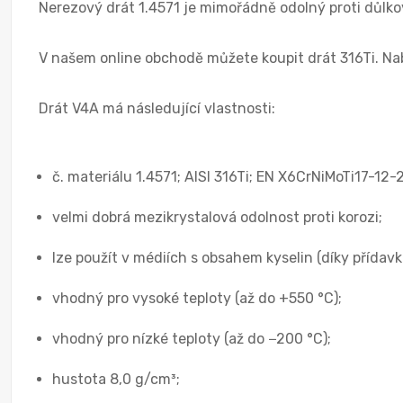
Nerezový drát 1.4571 je mimořádně odolný proti důlkov
V našem online obchodě můžete koupit drát 316Ti. Nab
Drát V4A má následující vlastnosti:
č. materiálu 1.4571; AISI 316Ti; EN X6CrNiMoTi17-12-2
velmi dobrá mezikrystalová odolnost proti korozi;
lze použít v médiích s obsahem kyselin (díky přídav
vhodný pro vysoké teploty (až do +550 °C);
vhodný pro nízké teploty (až do −200 °C);
hustota 8,0 g/cm³;