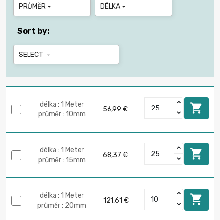
PRŮMĚR
DÉLKA


Sort by:
SELECT

délka : 1 Meter

56,99 €
průměr : 10mm
délka : 1 Meter

68,37 €
průměr : 15mm
délka : 1 Meter

121,61 €
průměr : 20mm