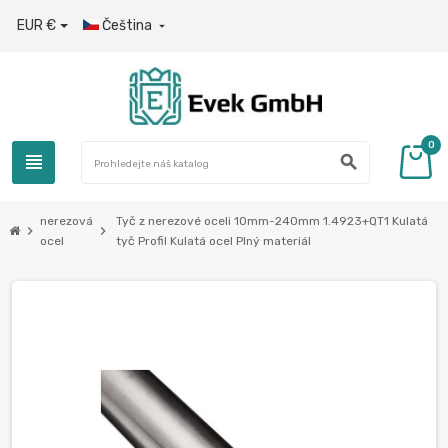
EUR €
Čeština

0
view_headline
search
nerezová
Tyč z nerezové oceli 10mm-240mm 1.4923+QT1 Kulatá
chevron_right
chevron_right
ocel
tyč Profil Kulatá ocel Plný materiál