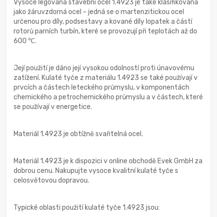
Vysoce legovaná stavební ocel 1.4923 je také klasifikována
jako žáruvzdorná ocel – jedná se o martenzitickou ocel
určenou pro díly, podsestavy a kované díly lopatek a částí
rotorů parních turbín, které se provozují při teplotách až do
600 ℃.
Její použití je dáno její vysokou odolností proti únavovému
zatížení. Kulaté tyče z materiálu 1.4923 se také používají v
prvcích a částech leteckého průmyslu, v komponentách
chemického a petrochemického průmyslu a v částech, které
se používají v energetice.
Materiál 1.4923 je obtížně svařitelná ocel.
Materiál 1.4923 je k dispozici v online obchodě Evek GmbH za
dobrou cenu. Nakupujte vysoce kvalitní kulaté tyče s
celosvětovou dopravou.
Typické oblasti použití kulaté tyče 1.4923 jsou: