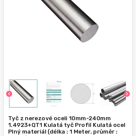
chevron_left
chevron_right
Tyč z nerezové oceli 10mm-240mm
1.4923+QT1 Kulatá tyč Profil Kulatá ocel
Plný materiál (délka : 1 Meter, průměr :