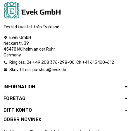
délka : 1 Meter

760,24 €
průměr : 50mm
Testad kvalitet från Tyskland
Evek GmbH

Neckarstr. 39
délka : 1 Meter

919,96 €
45478 Mülheim an der Ruhr
průměr : 55mm
Germany
Ring oss:
De
+49 208 376-298-00
, Ch
+41 615 100-612

Skriv till oss på:
shop@evek.de

délka : 1 Meter

1 094,81 €
průměr : 60mm
INFORMATION
FÖRETAG
délka : 1 Meter

1 284,90 €
průměr : 65mm
DITT KONTO
ODBĚR NOVINEK