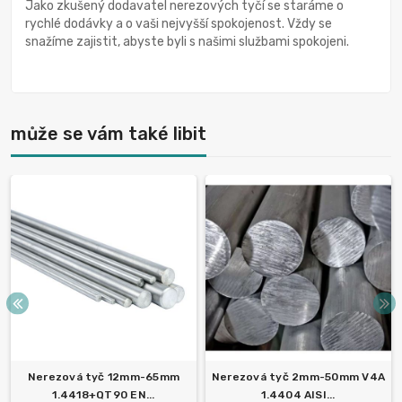
Jako zkušený dodavatel nerezových tyčí se staráme o
rychlé dodávky a o vaši nejvyšší spokojenost. Vždy se
snažíme zajistit, abyste byli s našimi službami spokojeni.
může se vám také libit
Nerezová tyč 12mm-65mm
Nerezová tyč 2mm-50mm V4A
1.4418+QT90 EN...
1.4404 AISI...