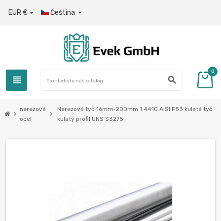
EUR €
Čeština

0
view_headline
search
nerezová
Nerezová tyč 16mm-200mm 1.4410 AISI F53 kulatá tyč
chevron_right
chevron_right
ocel
kulatý profil UNS S3275