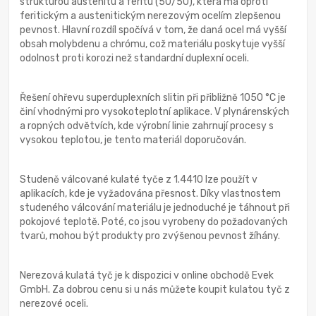
strukturou austenitu a feritu (50/50), která má oproti
feritickým a austenitickým nerezovým ocelím zlepšenou
pevnost. Hlavní rozdíl spočívá v tom, že daná ocel má vyšší
obsah molybdenu a chrómu, což materiálu poskytuje vyšší
odolnost proti korozi než standardní duplexní oceli.
Řešení ohřevu superduplexních slitin při přibližně 1050 °C je
činí vhodnými pro vysokoteplotní aplikace. V plynárenských
a ropných odvětvích, kde výrobní linie zahrnují procesy s
vysokou teplotou, je tento materiál doporučován.
Studeně válcované kulaté tyče z 1.4410 lze použít v
aplikacích, kde je vyžadována přesnost. Díky vlastnostem
studeného válcování materiálu je jednoduché je táhnout při
pokojové teplotě. Poté, co jsou vyrobeny do požadovaných
tvarů, mohou být produkty pro zvýšenou pevnost žíhány.
Nerezová kulatá tyč je k dispozici v online obchodě Evek
GmbH. Za dobrou cenu si u nás můžete koupit kulatou tyč z
nerezové oceli.