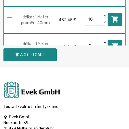
délka : 1 Meter

432,45 €
průměr : 40mm
délka : 1 Meter

675,66 €
průměr : 50mm
ADD TO CART

délka : 1 Meter

675,66 €
průměr : 50mm
délka : 1 Meter

972,96 €
průměr : 60mm
Testad kvalitet från Tyskland
Evek GmbH

Neckarstr. 39
délka : 1 Meter

1 324,35 €
45478 Mülheim an der Ruhr