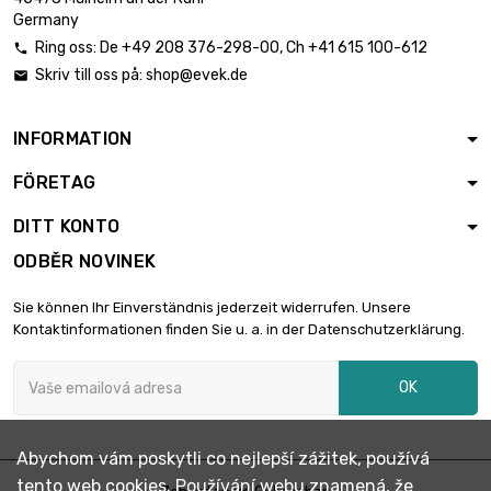
průměr : 70mm
Germany
Ring oss:
De
+49 208 376-298-00
, Ch
+41 615 100-612

Skriv till oss på:
shop@evek.de

délka : 1 Meter

1 729,82 €
průměr : 80mm
INFORMATION
FÖRETAG
délka : 1 Meter

2 189,25 €
průměr : 90mm
DITT KONTO
ODBĚR NOVINEK
délka : 1 Meter

4 504,59 €
Sie können Ihr Einverständnis jederzeit widerrufen. Unsere
průměr : 100mm
Kontaktinformationen finden Sie u. a. in der Datenschutzerklärung.
OK
Abychom vám poskytli co nejlepší zážitek, používá
tento web cookies. Používání webu znamená, že