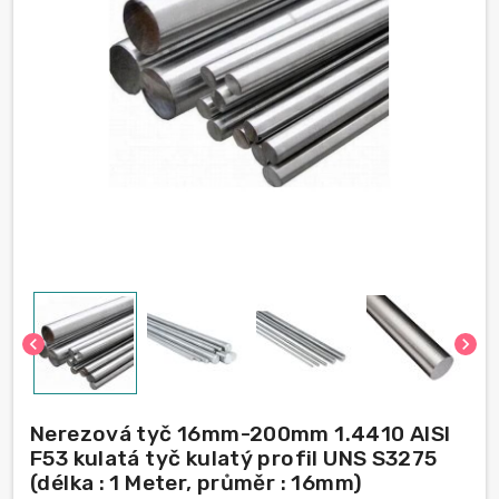
chevron_left
chevron_right
Nerezová tyč 16mm-200mm 1.4410 AISI
F53 kulatá tyč kulatý profil UNS S3275
(délka : 1 Meter, průměr : 16mm)