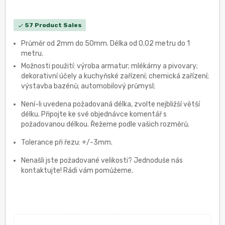
57 Product Sales
check
Průměr od 2mm do 50mm. Délka od 0.02 metru do 1
metru.
Možnosti použití: výroba armatur; mlékárny a pivovary;
dekorativní účely a kuchyňské zařízení; chemická zařízení;
výstavba bazénů; automobilový průmysl;
Není-li uvedena požadovaná délka, zvolte nejbližší větší
délku. Připojte ke své objednávce komentář s
požadovanou délkou. Řežeme podle vašich rozměrů.
Tolerance při řezu: +/-3mm.
Nenašli jste požadované velikosti? Jednoduše nás
kontaktujte! Rádi vám pomůžeme.