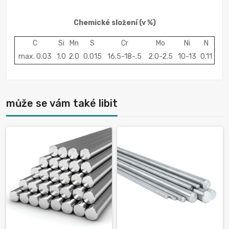
Chemické složení
(v %)
C
Si
Mn
S
Cr
Mo
Ni
N
max. 0.03
1.0
2.0
0.015
16.5-18-.5
2.0-2.5
10-13
0.11
může se vám také libit