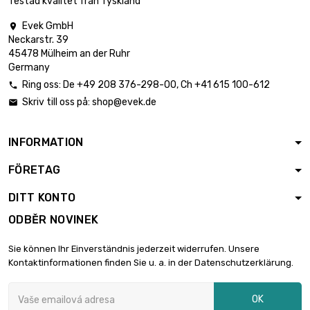
Testad kvalitet från Tyskland
Evek GmbH

Neckarstr. 39
délka : 0.02 Meter

0,85 €
45478 Mülheim an der Ruhr
průměr : 3mm
Germany
Ring oss:
De
+49 208 376-298-00
, Ch
+41 615 100-612

Skriv till oss på:
shop@evek.de

délka : 0.05 Meter

0,85 €
průměr : 3mm
INFORMATION
FÖRETAG
délka : 0.1 Meter

1,25 €
průměr : 3mm
DITT KONTO
ODBĚR NOVINEK
délka : 0.2 Meter

2,26 €
Sie können Ihr Einverständnis jederzeit widerrufen. Unsere
průměr : 3mm
Kontaktinformationen finden Sie u. a. in der Datenschutzerklärung.
OK
délka : 0.3 Meter

3,01 €