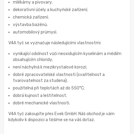
mlékárny a pivovary;
dekorativní účely a kuchyňské zařízení;
chemická zařízení;
výstavba bazénů;
automobilový průmysl.
V4A tyč se vyznačuje následujícími vlastnostmi:
vynikající odolnost vůči neoxidujícím kyselinám a médiím
obsahujícím chloridy;
není náchylná k mezikrystalové korozi;
dobré zpracovatelské vlastnosti (svařitelnost a
tvarovatelnost za studena);
použitelná při teplotách až do 550°C;
dobrá kujnost a leštitelnost;
dobré mechanické vlastnosti.
V4A tyč zakoupíte přes Evek GmbH. Náš obchod je vám
kdykoliv k dispozici a těšíme se na váš dotaz.