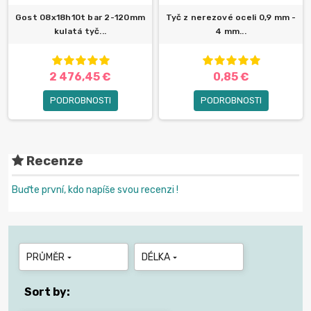
Gost 08x18h10t bar 2-120mm
Tyč z nerezové oceli 0,9 mm -
kulatá tyč...
4 mm...
2 476,45 €
0,85 €
PODROBNOSTI
PODROBNOSTI
Recenze
Buďte první, kdo napíše svou recenzi !
PRŮMĚR
DÉLKA


Sort by: