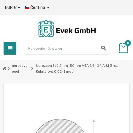
EUR €
Čeština

0
view_headline
search
nerezová
Nerezová tyč 2mm-50mm V4A 1.4404 AISI 316L
chevron_right
chevron_right
ocel
Kulatá tyč 0.02-1 metr