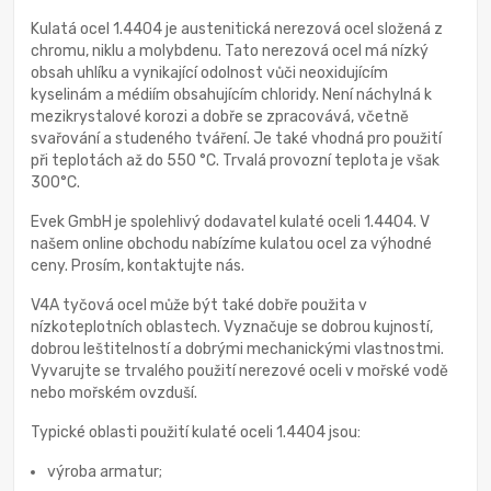
Kulatá ocel 1.4404 je austenitická nerezová ocel složená z
chromu, niklu a molybdenu. Tato nerezová ocel má nízký
obsah uhlíku a vynikající odolnost vůči neoxidujícím
kyselinám a médiím obsahujícím chloridy. Není náchylná k
mezikrystalové korozi a dobře se zpracovává, včetně
svařování a studeného tváření. Je také vhodná pro použití
při teplotách až do 550 °C. Trvalá provozní teplota je však
300°C.
Evek GmbH je spolehlivý dodavatel kulaté oceli 1.4404. V
našem online obchodu nabízíme kulatou ocel za výhodné
ceny. Prosím, kontaktujte nás.
V4A tyčová ocel může být také dobře použita v
nízkoteplotních oblastech. Vyznačuje se dobrou kujností,
dobrou leštitelností a dobrými mechanickými vlastnostmi.
Vyvarujte se trvalého použití nerezové oceli v mořské vodě
nebo mořském ovzduší.
Typické oblasti použití kulaté oceli 1.4404 jsou:
výroba armatur;