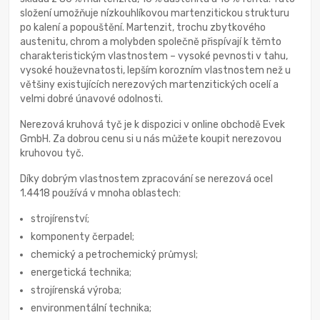
složení umožňuje nízkouhlíkovou martenzitickou strukturu
po kalení a popouštění. Martenzit, trochu zbytkového
austenitu, chrom a molybden společně přispívají k těmto
charakteristickým vlastnostem – vysoké pevnosti v tahu,
vysoké houževnatosti, lepším korozním vlastnostem než u
většiny existujících nerezových martenzitických ocelí a
velmi dobré únavové odolnosti.
Nerezová kruhová tyč je k dispozici v online obchodě Evek
GmbH. Za dobrou cenu si u nás můžete koupit nerezovou
kruhovou tyč.
Díky dobrým vlastnostem zpracování se nerezová ocel
1.4418 používá v mnoha oblastech:
strojírenství;
komponenty čerpadel;
chemický a petrochemický průmysl;
energetická technika;
strojírenská výroba;
environmentální technika;