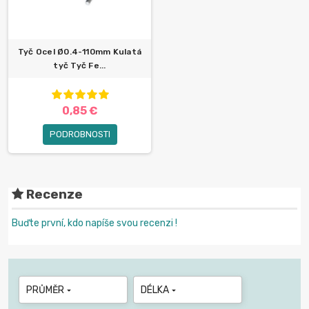
Tyč Ocel Ø0.4-110mm Kulatá
tyč Tyč Fe...
0,85 €
PODROBNOSTI
Recenze
Buďte první, kdo napíše svou recenzi !
PRŮMĚR
DÉLKA

