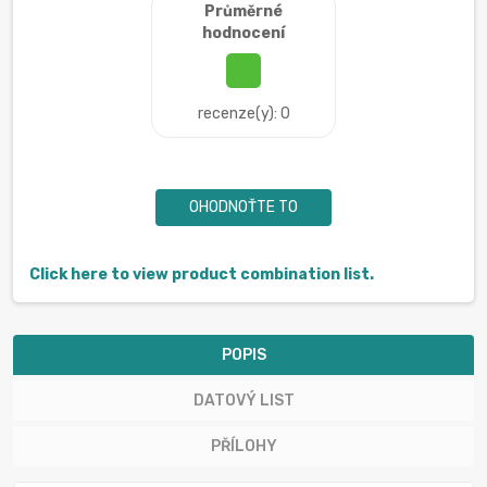
Průměrné
hodnocení
recenze(y): 0
OHODNOŤTE TO
Click here to view product combination list.
POPIS
DATOVÝ LIST
PŘÍLOHY