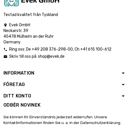
délka : 1 Meter

900,97 €
průměr : 40mm
Testad kvalitet från Tyskland
Evek GmbH

Neckarstr. 39
délka : 1 Meter

1 140,18 €
45478 Mülheim an der Ruhr
průměr : 45mm
Germany
Ring oss:
De
+49 208 376-298-00
, Ch
+41 615 100-612

Skriv till oss på:
shop@evek.de

délka : 1 Meter

1 407,71 €
průměr : 50mm
INFORMATION
FÖRETAG
délka : 1 Meter

1 703,32 €
průměr : 55mm
DITT KONTO
ODBĚR NOVINEK
délka : 1 Meter

2 027,11 €
Sie können Ihr Einverständnis jederzeit widerrufen. Unsere
průměr : 60mm
Kontaktinformationen finden Sie u. a. in der Datenschutzerklärung.