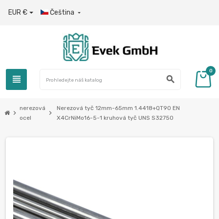
EUR €
Čeština

0
view_headline
search
nerezová
Nerezová tyč 12mm-65mm 1.4418+QT90 EN
chevron_right
chevron_right
ocel
X4CrNiMo16-5-1 kruhová tyč UNS S32750