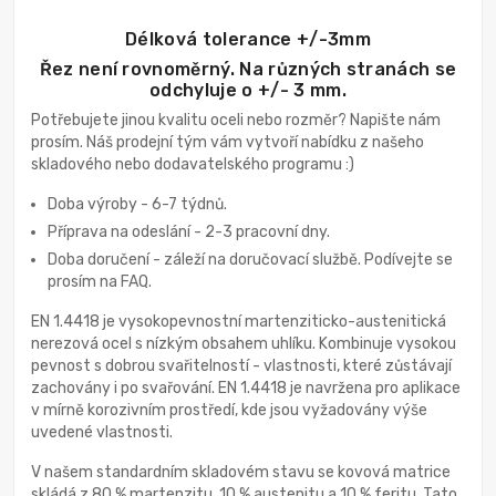
Délková tolerance +/-3mm
Řez není rovnoměrný. Na různých stranách se
odchyluje o +/- 3 mm.
Potřebujete jinou kvalitu oceli nebo rozměr? Napište nám
prosím. Náš prodejní tým vám vytvoří nabídku z našeho
skladového nebo dodavatelského programu :)
Doba výroby - 6-7 týdnů.
Příprava na odeslání - 2-3 pracovní dny.
Doba doručení - záleží na doručovací službě. Podívejte se
prosím na FAQ.
EN 1.4418 je vysokopevnostní martenziticko-austenitická
nerezová ocel s nízkým obsahem uhlíku. Kombinuje vysokou
pevnost s dobrou svařitelností - vlastnosti, které zůstávají
zachovány i po svařování. EN 1.4418 je navržena pro aplikace
v mírně korozivním prostředí, kde jsou vyžadovány výše
uvedené vlastnosti.
V našem standardním skladovém stavu se kovová matrice
skládá z 80 % martenzitu, 10 % austenitu a 10 % feritu. Tato