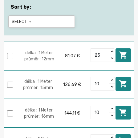
Sort by:
SELECT

délka : 1 Meter

81,07 €
průměr : 12mm
délka : 1 Meter

126,69 €
průměr : 15mm
délka : 1 Meter

144,11 €
průměr : 16mm