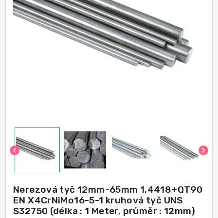
chevron_left
chevron_right
Nerezová tyč 12mm-65mm 1.4418+QT90
EN X4CrNiMo16-5-1 kruhová tyč UNS
S32750 (délka : 1 Meter, průměr : 12mm)