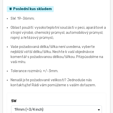
Poslední kus skladem
notifications_active
SW: 19-36mm;
Oblast použití: vysokoteplotní součásti v peci, aparátové a
strojní výrobě; chemický průmysl; automobilový průmysl;
ropný a řetězový průmysl;;
Vaše požadovaná délka/šířka není uvedena, vyberte
nejbližší větší délku/šířku. Nechte k vaší objednávce
komentář s požadovanou délkou/šířkou. Přizpůsobíme na
vaši míru.
Tolerance rozměrů: +/-3mm.
Nenašli jste požadované velikosti? Jednoduše nás
kontaktujte! Rádi vám pomůžeme s vaším dotazem.
SW