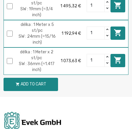
st/pc

1 495,32 €
SW : 19mm (≈3/4
inch)
délka : 1 Meter x 5
st/pc

1 192,94 €
SW : 24mm (≈15/16
inch)
délka : 1 Meter x 2
st/pc

1 073,63 €
SW : 36mm (≈1.417
inch)
ADD TO CART
