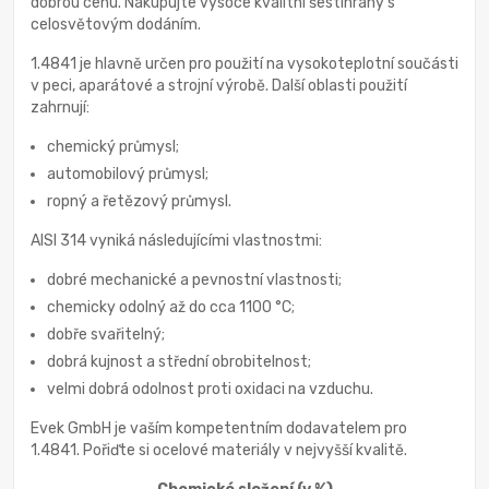
dobrou cenu. Nakupujte vysoce kvalitní šestihrany s
celosvětovým dodáním.
1.4841 je hlavně určen pro použití na vysokoteplotní součásti
v peci, aparátové a strojní výrobě. Další oblasti použití
zahrnují:
chemický průmysl;
automobilový průmysl;
ropný a řetězový průmysl.
AISI 314 vyniká následujícími vlastnostmi:
dobré mechanické a pevnostní vlastnosti;
chemicky odolný až do cca 1100 °C;
dobře svařitelný;
dobrá kujnost a střední obrobitelnost;
velmi dobrá odolnost proti oxidaci na vzduchu.
Evek GmbH je vaším kompetentním dodavatelem pro
1.4841. Pořiďte si ocelové materiály v nejvyšší kvalitě.