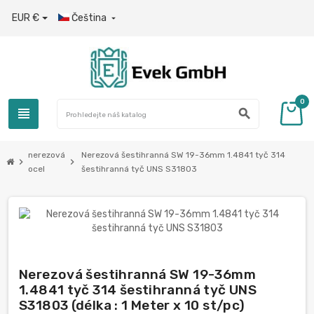
EUR €
Čeština

0
view_headline
search
nerezová
Nerezová šestihranná SW 19-36mm 1.4841 tyč 314
chevron_right
chevron_right
ocel
šestihranná tyč UNS S31803
Nerezová šestihranná SW 19-36mm
1.4841 tyč 314 šestihranná tyč UNS
S31803 (délka : 1 Meter x 10 st/pc)