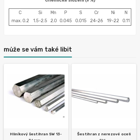
Chemické složení
(v %)
C
Si
Mn
P
S
Cr
Ni
N
max. 0.2
1.5-2.5
2.0
0.045
0.015
24-26
19-22
0.11
může se vám také libit
Hliníkový šestihran SW 13-
Šestihran z nerezové oceli