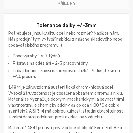
PŘÍLOHY
Tolerance délky +/-3mm
Potřebujete jinou kvalitu oceli nebo rozměr? Napište nám.
Náš prodejní tým vytvoří nabídku z našeho skladového nebo
dodavatelského programu :)
Doba výroby - 6-7 týdnů.
Příprava na odeslání - 2-3 pracovní dny.
Doba dodání - závisí na přepravní službě. Podívejte se na
FAQ, prosím.
1.4841 je žáruvzdorná austenitická chrom-niklová ocel.
Vysoká žáruvzdornost je dosažena obsahem chromu a niklu.
Materiál se vyznačuje dobrými mechanickými a pevnostními
vlastnostmi, je chemicky odolný až do cca 1100 °C a dobře
svařitelný. AISI 314 má dobrou kujnost, střední obrobitelnost
a velmi dobrou odolnost proti oxidaci na vzduchu.
Materiál 1.4841 je dostupný v online obchodě Evek GmbH za