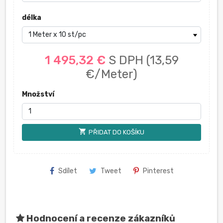
délka
1 495,32 €
S DPH
(13,59
€/Meter)
Množství
shopping_cart
PŘIDAT DO KOŠÍKU
Sdílet
Tweet
Pinterest
Hodnocení a recenze zákazníků