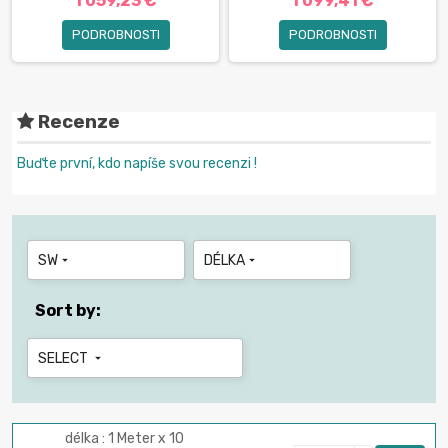
1 059,23 €
1 099,41 €
PODROBNOSTI
PODROBNOSTI
Recenze
Buďte první, kdo napíše svou recenzi !
SW
DÉLKA


Sort by:
SELECT

délka : 1 Meter x 10