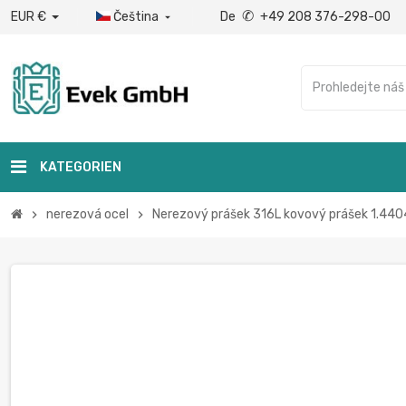
✆
EUR €
Čeština
De
+49 208 376-298-00

KATEGORIEN
nerezová ocel
Nerezový prášek 316L kovový prášek 1.4404
chevron_right
chevron_right