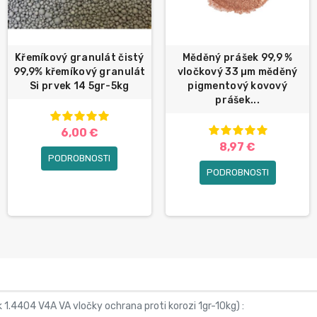
Křemíkový granulát čistý
Měděný prášek 99,9 %
99,9% křemíkový granulát
vločkový 33 µm měděný
Si prvek 14 5gr-5kg
pigmentový kovový
prášek...
6,00 €
8,97 €
PODROBNOSTI
PODROBNOSTI
1.4404 V4A VA vločky ochrana proti korozi 1gr-10kg
) :