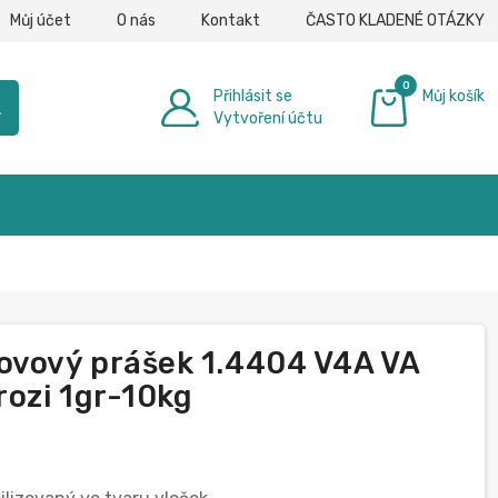
Můj účet
O nás
Kontakt
ČASTO KLADENÉ OTÁZKY
0
Přihlásit se
Můj košík
h
Vytvoření účtu
0,00 €
ovový prášek 1.4404 V4A VA
rozi 1gr-10kg