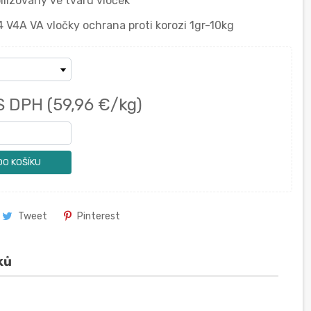
lizovaný ve tvaru vloček
 V4A VA vločky ochrana proti korozi 1gr-10kg
S DPH
(59,96 €/kg)
DO KOŠÍKU
Tweet
Pinterest
ků