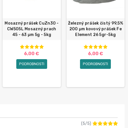
Mosazný prášek CuZn30 -
Železný prášek čistý 99,5%
CW505L Mosazný prach
200 µm kovový prášek Fe
45 - 63 µm 5g - 5kg
Element 26 5gr-5kg
6,00 €
6,00 €
PODROBNOSTI
PODROBNOSTI
(
5
/
5
)