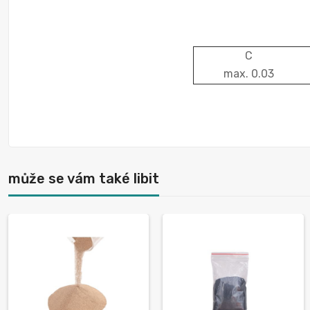
C
max. 0.03
může se vám také libit