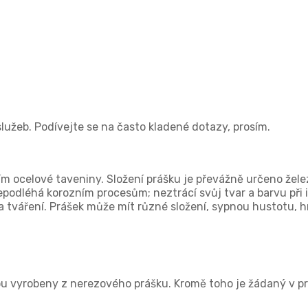
služeb. Podívejte se na často kladené dotazy, prosím.
m ocelové taveniny. Složení prášku je převážně určeno žele
podléhá korozním procesům; neztrácí svůj tvar a barvu při i
í a tváření. Prášek může mít různé složení, sypnou hustotu, 
sou vyrobeny z nerezového prášku. Kromě toho je žádaný v pr