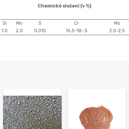
Chemické složení
(v %)
Si
Mn
S
Cr
Mo
1.0
2.0
0.015
16.5-18-.5
2.0-2.5