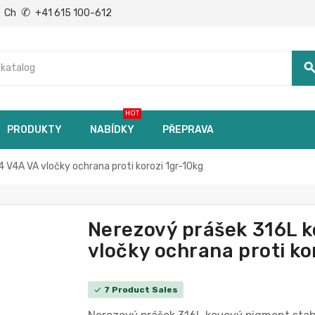
✆
Ch
+41 615 100-612
searc
HOT
PRODUKTY
NABÍDKY
PŘEPRAVA
 V4A VA vločky ochrana proti korozi 1gr-10kg
Nerezový prášek 316L k
vločky ochrana proti ko
7 Product Sales
check