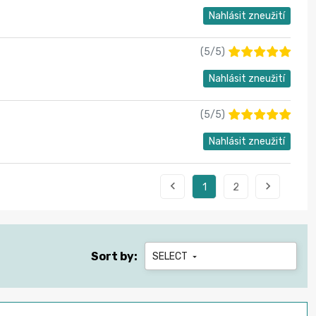
Nahlásit zneužití
(
5
/
5
)
Nahlásit zneužití
(
5
/
5
)
Nahlásit zneužití


1
2
Sort by:
SELECT
