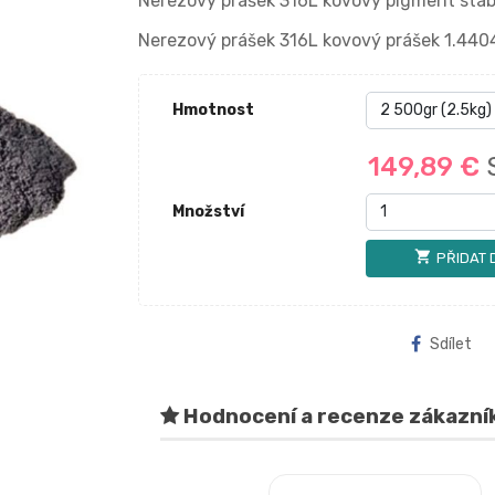
Nerezový prášek 316L kovový pigment stabi
Nerezový prášek 316L kovový prášek 1.4404
Hmotnost
149,89 €
Množství
shopping_cart
PŘIDAT 
Sdílet
Hodnocení a recenze zákazní