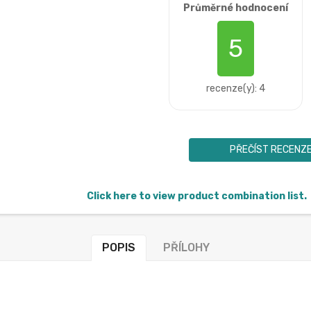
Průměrné hodnocení
5
recenze(y): 4
PŘEČÍST RECENZ
Click here to view product combination list.
POPIS
PŘÍLOHY