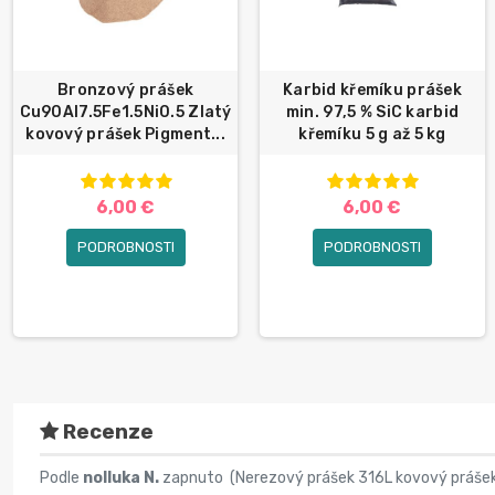
Bronzový prášek
Karbid křemíku prášek
Cu90Al7.5Fe1.5Ni0.5 Zlatý
min. 97,5 % SiC karbid
kovový prášek Pigment...
křemíku 5 g až 5 kg
6,00 €
6,00 €
PODROBNOSTI
PODROBNOSTI
Recenze
Podle
nolluka N.
zapnuto (
Nerezový prášek 316L kovový prášek 