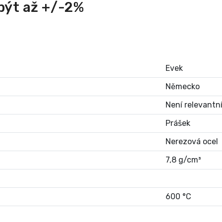
být až +/-2%
Evek
Německo
Není relevantn
Prášek
Nerezová ocel
7,8 g/cm³
600 °C