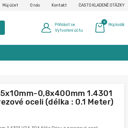
Můj účet
O nás
Kontakt
ČASTO KLADENÉ OTÁZKY
0
Přihlásit se
Můj košík
h
Vytvoření účtu
0,00 €
0,05x10mm-0,8x400mm 1.4301
ezové oceli (délka : 0.1 Meter)