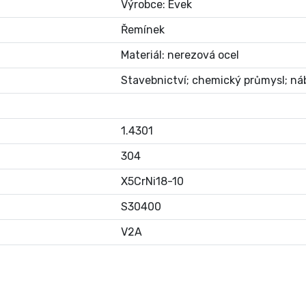
Výrobce: Evek
Řemínek
Materiál: nerezová ocel
Stavebnictví; chemický průmysl; ná
1.4301
304
X5CrNi18-10
S30400
V2A