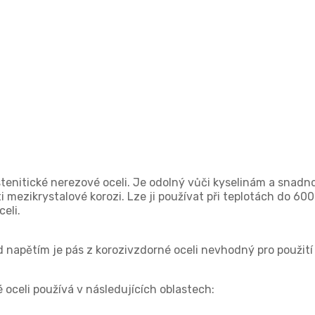
tenitické nerezové oceli. Je odolný vůči kyselinám a snadno
 mezikrystalové korozi. Lze ji používat při teplotách do 600
eli.
d napětím je pás z korozivzdorné oceli nevhodný pro použit
 oceli používá v následujících oblastech: