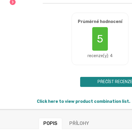
chevron_right
Průměrné hodnocení
5
recenze(y): 4
PŘEČÍST RECENZ
Click here to view product combination list.
POPIS
PŘÍLOHY