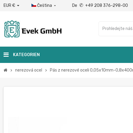
✆
EUR €
Čeština
De
+49 208 376-298-00

KATEGORIEN
nerezová ocel
Pás z nerezové oceli 0,05x10mm-0,8x400m
chevron_right
chevron_right