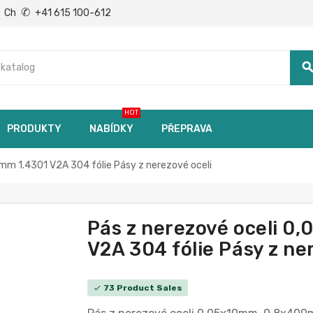
✆
Ch
+41 615 100-612
searc
HOT
PRODUKTY
NABÍDKY
PŘEPRAVA
m 1.4301 V2A 304 fólie Pásy z nerezové oceli
Pás z nerezové oceli 
V2A 304 fólie Pásy z ner
73 Product Sales
check