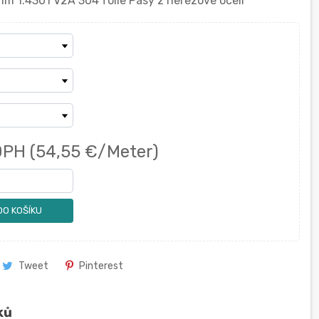
 1.4301 V2A 304 fólie Pásy z nerezové oceli
DPH
(54,55 €/Meter)
DO KOŠÍKU
Tweet
Pinterest
ků