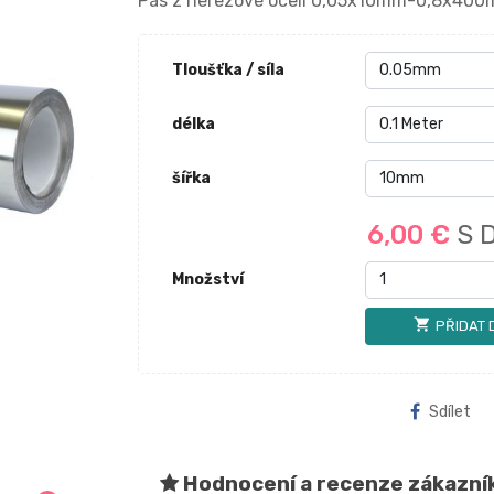
Pás z nerezové oceli 0,05x10mm-0,8x400mm
Tloušťka / síla
délka
šířka
6,00 €
S 
Množství
shopping_cart
PŘIDAT 
Sdílet
Hodnocení a recenze zákazní