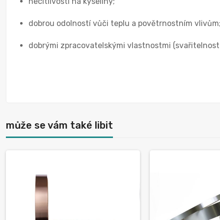
necitlivostí na kyseliny;
dobrou odolností vůči teplu a povětrnostním vlivům
dobrými zpracovatelskými vlastnostmi (svařitelnost 
může se vám také libit