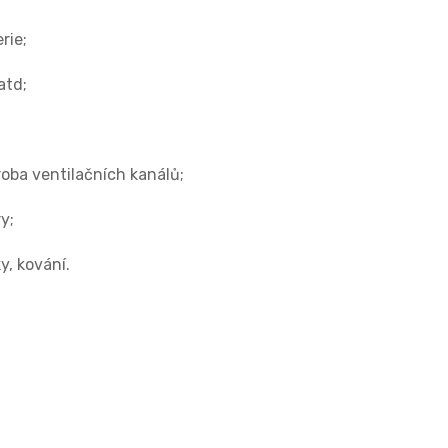
rie;
atd;
roba ventilačních kanálů;
y;
y, kování.