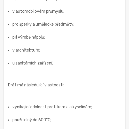
v automobilovém průmyslu;
pro šperky a umělecké předměty;
při výrobě nápojů;
v architektuře;
u sanitárních zařízení.
Drát má následující vlastnosti:
vynikající odolnost proti korozi a kyselinám;
použitelný do 600°C;