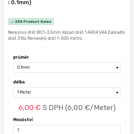
: 0.1mm)
238 Product Sales
check
Nerezový drát Ø0,1-3,5mm Vázací drát 1.4404 V4A Zahradní
drát 316L Řemeslný drát 1-500 metrů
průměr
délka
6,00 €
S DPH
(6,00 €/Meter)
Množství