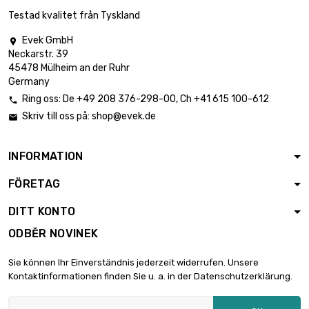
78,46 €
průměr : 0.1mm
Testad kvalitet från Tyskland
Evek GmbH

Neckarstr. 39
délka : 1 Meter

6,00 €
45478 Mülheim an der Ruhr
průměr : 0.12mm
Germany
Ring oss:
De
+49 208 376-298-00
, Ch
+41 615 100-612

Skriv till oss på:
shop@evek.de

délka : 2 Meter

6,00 €
průměr : 0.12mm
INFORMATION
FÖRETAG
délka : 5 Meter

6,00 €
průměr : 0.12mm
DITT KONTO
ODBĚR NOVINEK
délka : 10 Meter

6,00 €
Sie können Ihr Einverständnis jederzeit widerrufen. Unsere
průměr : 0.12mm
Kontaktinformationen finden Sie u. a. in der Datenschutzerklärung.