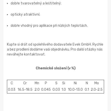
dobře tvarovatelný a leštitelný;
opticky atraktivní;
dobře vhodný pro aplikace při nízkých teplotách.
Kupte si drát od spolehlivého dodavatele Evek GmbH. Rychle
a bez prodlení dodáme vaši objednávku. Pro další otázky nás
neváhejte kontaktovat.
Chemické složení
(v %)
C
Cr
Mn
P
S
Si
Ni
N
Mo
0.03
16.5-18.5
2.0
0.045
0.03
1.0
10.0-13.0
0.1
2.0-2.5