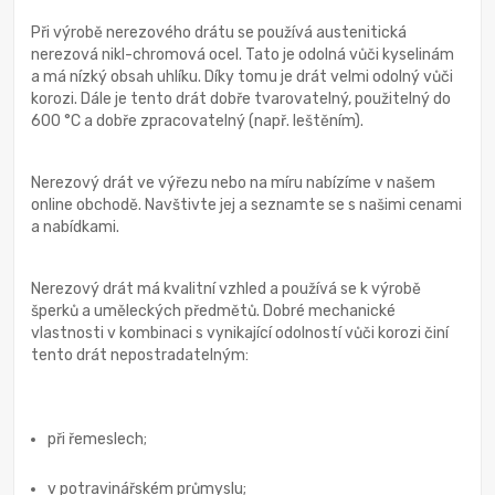
Při výrobě nerezového drátu se používá austenitická
nerezová nikl-chromová ocel. Tato je odolná vůči kyselinám
a má nízký obsah uhlíku. Díky tomu je drát velmi odolný vůči
korozi. Dále je tento drát dobře tvarovatelný, použitelný do
600 °C a dobře zpracovatelný (např. leštěním).
Nerezový drát ve výřezu nebo na míru nabízíme v našem
online obchodě. Navštivte jej a seznamte se s našimi cenami
a nabídkami.
Nerezový drát má kvalitní vzhled a používá se k výrobě
šperků a uměleckých předmětů. Dobré mechanické
vlastnosti v kombinaci s vynikající odolností vůči korozi činí
tento drát nepostradatelným:
při řemeslech;
v potravinářském průmyslu;