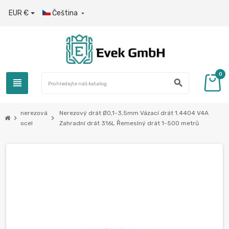
EUR €
Čeština

0
view_headline
search
nerezová
Nerezový drát Ø0,1-3,5mm Vázací drát 1.4404 V4A
chevron_right
chevron_right
ocel
Zahradní drát 316L Řemeslný drát 1-500 metrů