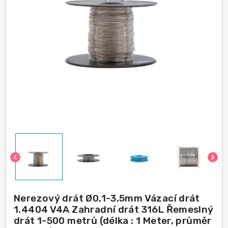
chevron_left
chevron_right
Nerezový drát Ø0,1-3,5mm Vázací drát
1.4404 V4A Zahradní drát 316L Řemeslný
drát 1-500 metrů (délka : 1 Meter, průměr