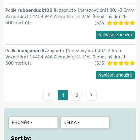
Podle
rubberduck100 R.
zapnuto (
Nerezový drát Ø0,1-3,5mm
Vázací drát 1.4404 V4A Zahradní drát 316L Řemeslný drát 1-
500 metrů
) :
(
5
/
5
)
Nahlásit zneužití
Podle
baeijsman B.
zapnuto (
Nerezový drát Ø0,1-3,5mm
Vázací drát 1.4404 V4A Zahradní drát 316L Řemeslný drát 1-
500 metrů
) :
(
5
/
5
)
Nahlásit zneužití


1
2
PRŮMĚR
DÉLKA


Sort by: