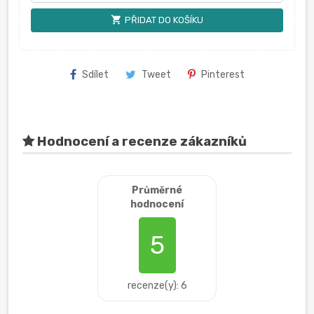
shopping_cart
PŘIDAT DO KOŠÍKU
Sdílet
Tweet
Pinterest
Hodnocení a recenze zákazníků
Průměrné
hodnocení
5
recenze(y): 6