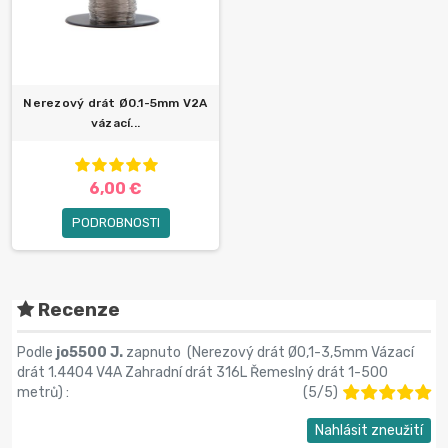
Nerezový drát Ø0.1-5mm V2A
vázací...
6,00 €
PODROBNOSTI
Recenze
Podle
jo5500 J.
zapnuto (
Nerezový drát Ø0,1-3,5mm Vázací
drát 1.4404 V4A Zahradní drát 316L Řemeslný drát 1-500
metrů
) :
(
5
/
5
)
Nahlásit zneužití