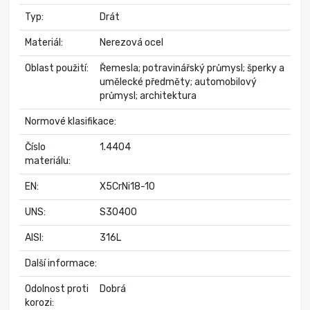
Typ:
Drát
Materiál:
Nerezová ocel
Oblast použití:
Řemesla; potravinářský průmysl; šperky a
umělecké předměty; automobilový
průmysl; architektura
Normové klasifikace:
Číslo
1.4404
materiálu:
EN:
X5CrNi18-10
UNS:
S30400
AISI:
316L
Další informace:
Odolnost proti
Dobrá
korozi: