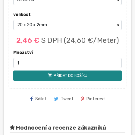
velikost
2,46 €
S DPH
(24,60 €/Meter)
Množství
shopping_cart
PŘIDAT DO KOŠÍKU
Sdílet
Tweet
Pinterest
Hodnocení a recenze zákazníků