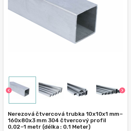
chevron_left
chevron_right
Nerezová čtvercová trubka 10x10x1 mm–
160x80x3 mm 304 čtvercový profil
0,02–1 metr (délka : 0.1 Meter)