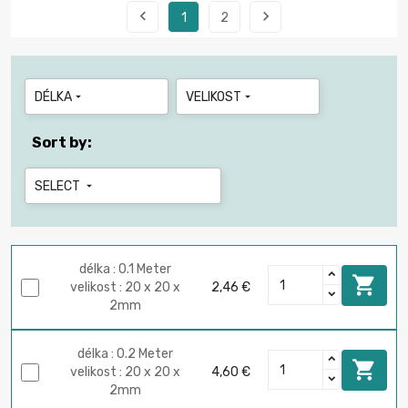


1
2
DÉLKA
VELIKOST


Sort by:
SELECT

délka : 0.1 Meter

velikost : 20 x 20 x
2,46 €
2mm
délka : 0.2 Meter

velikost : 20 x 20 x
4,60 €
2mm