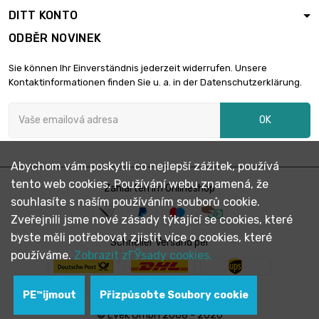
3mm
DITT KONTO
ODBĚR NOVINEK
velikost : 25 x 25 x

3mm
18,00 €
Sie können Ihr Einverständnis jederzeit widerrufen. Unsere
délka : 0.75 Meter
Kontaktinformationen finden Sie u. a. in der Datenschutzerklärung.
délka : 1 Meter
OK

velikost : 25 x 25 x
21,82 €
3mm
Abychom vám poskytli co nejlepší zážitek, používá
délka : 0.1 Meter
tento web cookies. Používání webu znamená, že
Zahlarten im Onlineshop

velikost : 30 x 20 x
2,55 €
souhlasíte s naším používáním souborů cookie.
2mm
Zveřejnili jsme nové zásady týkající se cookies, které
byste měli potřebovat zjistit více o cookies, které
Schneller Versand per
délka : 0.2 Meter
používáme.
Zobrazit zГЎsady cookies.

velikost : 30 x 20 x
4,78 €
2mm
PЕ™ijmout
Přizpůsobte Soubory cookie
délka : 0.3 Meter
© Evek GmbH 2008 - 2026