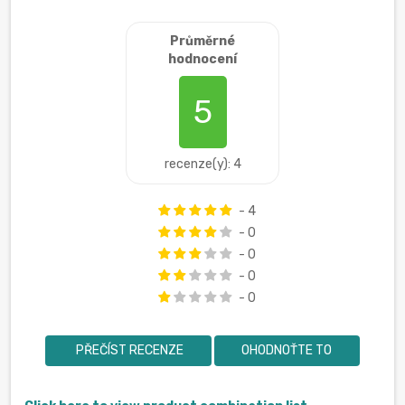
Průměrné
hodnocení
5
recenze(y): 4
- 4
- 0
- 0
- 0
- 0
PŘEČÍST RECENZE
OHODNOŤTE TO