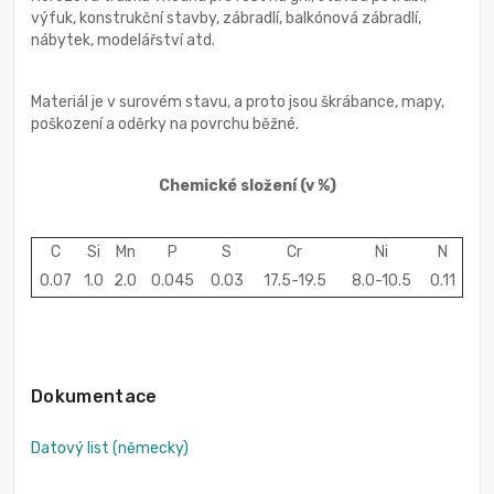
výfuk, konstrukční stavby, zábradlí, balkónová zábradlí,
nábytek, modelářství atd.
Materiál je v surovém stavu, a proto jsou škrábance, mapy,
poškození a oděrky na povrchu běžné.
Chemické složení
(v %)
C
Si
Mn
P
S
Cr
Ni
N
0.07
1.0
2.0
0.045
0.03
17.5-19.5
8.0-10.5
0.11
Dokumentace
Datový list (německy)