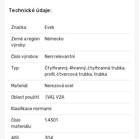
Technické údaje:
Značka:
Evek
Země a region
Německo
výroby:
Číslo výrobce:
Není relevantní
Typ:
Čtyřhranný, 4hranný, čtyřhranná trubka,
profil, čtvercová trubka, trubka
Materiál:
Nerezová ocel
Oblast použití:
(VA), V2A
Klasifikace normami:
Číslo
1.4301
materiálu:
AISI:
304