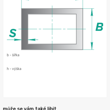
b - šířka
h - výška
může se vám také libit