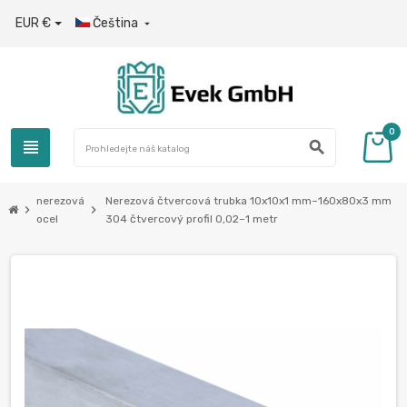
EUR €
Čeština

0
view_headline
search
nerezová
Nerezová čtvercová trubka 10x10x1 mm–160x80x3 mm
chevron_right
chevron_right
ocel
304 čtvercový profil 0,02–1 metr