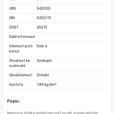
UNS:
S42000
DIN:
X20Cr13
GOST:
20x13
Další informace:
Odolnost proti
Dobr á
korozi:
Vhodnost ke
Vynikající
svařování:
Obrobitelnost:
Střední
Hustota:
7,85 kg/dm³
Popis:
Nerezová trubka vhodná pro rošt na gril, stavbu potrubí,