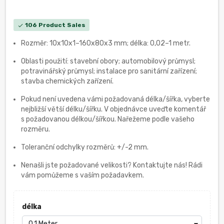
106 Product Sales
check
Rozměr: 10x10x1–160x80x3 mm; délka: 0,02–1 metr.
Oblasti použití: stavební obory; automobilový průmysl;
potravinářský průmysl; instalace pro sanitární zařízení;
stavba chemických zařízení.
Pokud není uvedena vámi požadovaná délka/šířka, vyberte
nejbližší větší délku/šířku. V objednávce uveďte komentář
s požadovanou délkou/šířkou. Nařežeme podle vašeho
rozměru.
Toleranční odchylky rozměrů: +/-2 mm.
Nenašli jste požadované velikosti? Kontaktujte nás! Rádi
vám pomůžeme s vaším požadavkem.
délka