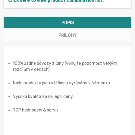
Click here to view product combination list.
POPIS
PŘÍLOHY
100% žádné dovozy z Číny (věnujte pozornost velkým
rozdílům v cenách)
Naše produkty jsou většinou vyráběny v Německu
Vysoká kvalita za nejlepší ceny.
TOP hodnocení & servis