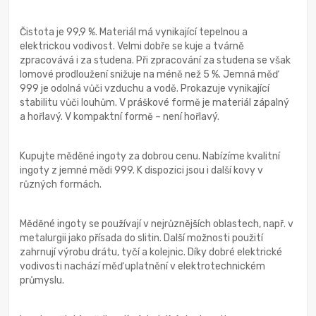
Čistota je 99,9 %. Materiál má vynikající tepelnou a
elektrickou vodivost. Velmi dobře se kuje a tvárně
zpracovává i za studena. Při zpracování za studena se však
lomové prodloužení snižuje na méně než 5 %. Jemná měď
999 je odolná vůči vzduchu a vodě. Prokazuje vynikající
stabilitu vůči louhům. V práškové formě je materiál zápalný
a hořlavý. V kompaktní formě – není hořlavý.
Kupujte měděné ingoty za dobrou cenu. Nabízíme kvalitní
ingoty z jemné mědi 999. K dispozici jsou i další kovy v
různých formách.
Měděné ingoty se používají v nejrůznějších oblastech, např. v
metalurgii jako přísada do slitin. Další možnosti použití
zahrnují výrobu drátu, tyčí a kolejnic. Díky dobré elektrické
vodivosti nachází měď uplatnění v elektrotechnickém
průmyslu.