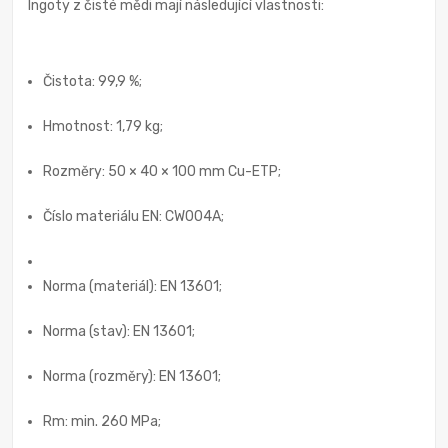
Ingoty z čisté mědi mají následující vlastnosti:
Čistota: 99,9 %;
Hmotnost: 1,79 kg;
Rozměry: 50 × 40 × 100 mm Cu-ETP;
Číslo materiálu EN: CW004A;
Norma (materiál): EN 13601;
Norma (stav): EN 13601;
Norma (rozměry): EN 13601;
Rm: min. 260 MPa;