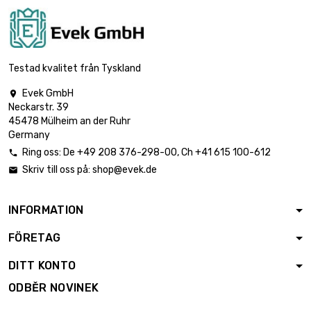
Testad kvalitet från Tyskland
Evek GmbH

Neckarstr. 39
45478 Mülheim an der Ruhr
Germany
Ring oss:
De
+49 208 376-298-00
, Ch
+41 615 100-612

Skriv till oss på:
shop@evek.de

INFORMATION
FÖRETAG
DITT KONTO
ODBĚR NOVINEK