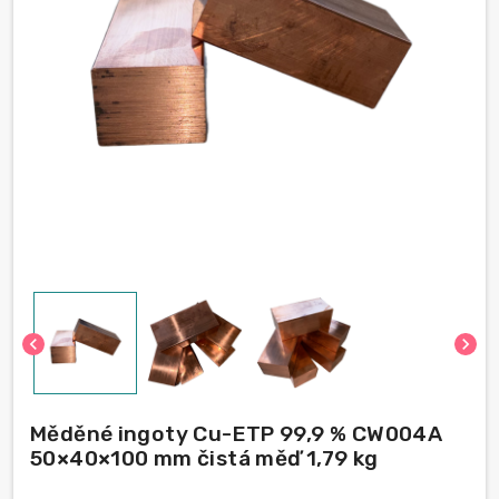
chevron_left
chevron_right
Měděné ingoty Cu-ETP 99,9 % CW004A
50×40×100 mm čistá měď 1,79 kg