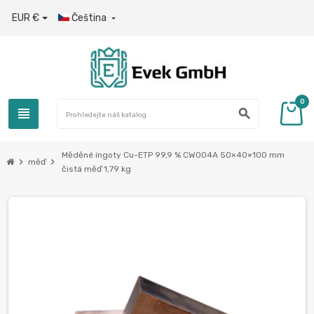
EUR €
Čeština

0
view_headline
search
Měděné ingoty Cu-ETP 99,9 % CW004A 50×40×100 mm
chevron_right
chevron_right
měď
čistá měď 1,79 kg